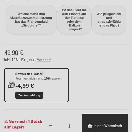
Ist das Plaid für
Welche Maße und
den Einsatz auf
Wie pflegeleicht
Materialzusammensetzung
der Terrasse
und
hat das Fransenplaid
oder dem
strapazierfähig
„Structure“?
Balkon
ist das Plaid?
geeignet?
49,90 €
inkl. 19% USt. , zzgl.
Versand
Newsletter Vorteil
Jetzt anmelden und
10%
sparen:
🎁
-4,99 €
Zur Anmeldung
⚠️ Nur noch 1 Stück
In den Warenkorb
auf Lager!