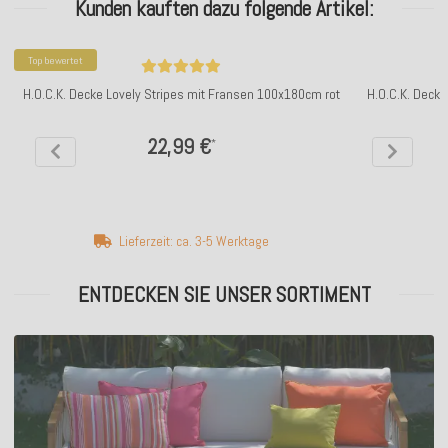
Kunden kauften dazu folgende Artikel:
Top bewertet
H.O.C.K. Decke Lovely Stripes mit Fransen 100x180cm rot
H.O.C.K. Decke
22,99 €
*
Lieferzeit: ca. 3-5 Werktage
ENTDECKEN SIE UNSER SORTIMENT