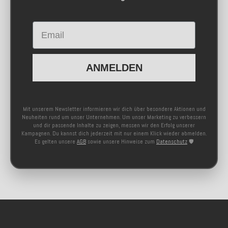
Email
ANMELDEN
Mit unserem Newsletter informieren wir dich über besondere Aktionen und
Neuheiten rund um unser Unternehmen. Um unser Marketing zu verbessern
und dir passende Inhalte zu zeigen, messen wir den Erfolg unserer
Kampagnen. Du kannst dich jederzeit mit nur einem Klick wieder abmelden.
Es gelten unsere
AGB
sowie unsere Hinweise zum
Datenschutz
🛡️