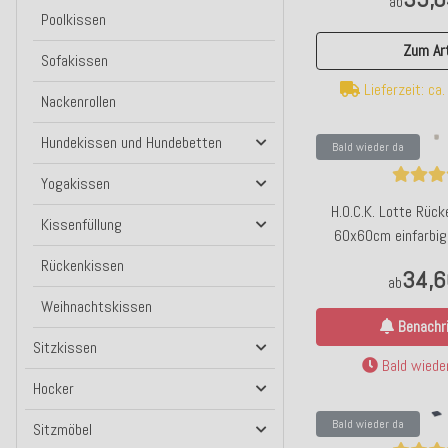
ab
Poolkissen
Zum Art
Sofakissen
Lieferzeit: ca
Nackenrollen
Hundekissen und Hundebetten
Bald wieder da
Yogakissen
H.O.C.K. Lotte Rüc
Kissenfüllung
60x60cm einfarbig
Rückenkissen
34,6
ab
Weihnachtskissen
Benachri
Sitzkissen
Bald wieder
Hocker
Bald wieder da
Sitzmöbel