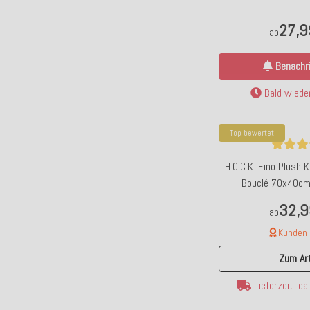
27,9
ab
Benachri
Bald wieder
Top bewertet
H.O.C.K. Fino Plush 
Bouclé 70x40cm
32,9
ab
Kunden-F
Zum Art
Lieferzeit: c