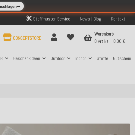
➞
zuschlagen
Stoffmuster-Service
News | Blog
Kontakt
Warenkorb
CONCEPTSTORE
0 Artikel
0,00 €
aß
Geschenkideen
Outdoor
Indoor
Stoffe
Gutschein