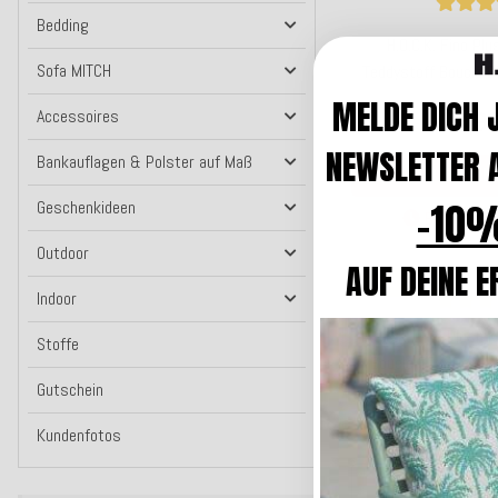
Bedding
H.O.C.K. Fino Pl
Sofa MITCH
Teddystoff Bouclé 
dunkelblau
MELDE DICH 
23,9
Accessoires
NEWSLETTER A
Bankauflagen & Polster auf Maß
Benachri
-10%
Geschenkideen
Bald wieder
Outdoor
AUF DEINE E
Top bewertet
Indoor
H.O.C.K. Fino Plush 
Stoffe
Bouclé 60x60cm we
Gutschein
35,9
ab
Kundenfotos
Kunden-F
Zum Art