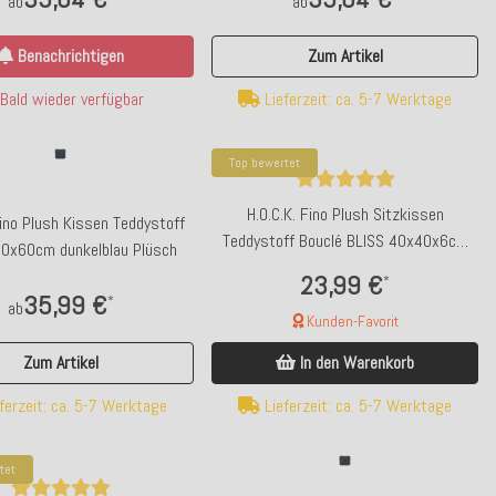
ab
ab
Benachrichtigen
Zum Artikel
Bald wieder verfügbar
Lieferzeit: ca. 5-7 Werktage
Top bewertet
H.O.C.K. Fino Plush Sitzkissen
Fino Plush Kissen Teddystoff
Teddystoff Bouclé BLISS 40x40x6cm
60x60cm dunkelblau Plüsch
beige-taupe Plüsch
23,99 €
*
35,99 €
*
ab
Kunden-Favorit
Zum Artikel
In den Warenkorb
ferzeit: ca. 5-7 Werktage
Lieferzeit: ca. 5-7 Werktage
tet