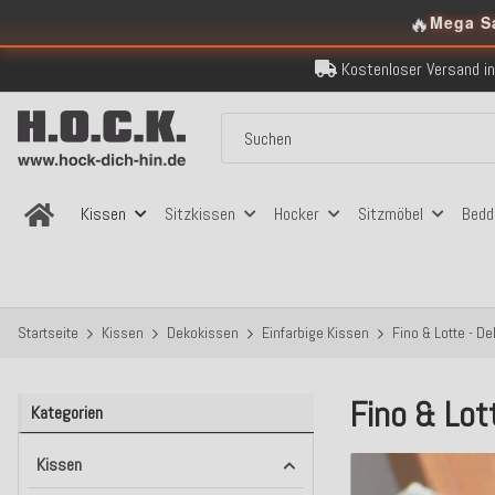
🔥
Mega S
Kostenloser Versand in
Über 120.000 er
Sicher bezahlen
Kostenloser Versand in
Über 120.000 er
Sicher bezahlen
Kostenloser Versand in
Kissen
Sitzkissen
Hocker
Sitzmöbel
Bedd
Startseite
Kissen
Dekokissen
Einfarbige Kissen
Fino & Lotte - D
Fino & Lot
Kategorien
Kissen