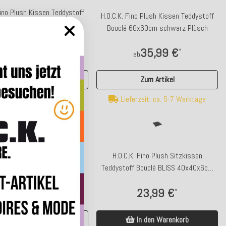
Fino Plush Kissen Teddystoff
H.O.C.K. Fino Plush Kissen Teddystoff
45x45cm weiß ecru Plüsch
Bouclé 60x60cm schwarz Plüsch
27,99 €
*
ab
35,99 €
*
ab
Kunden-Favorit
Zum Artikel
Zum Artikel
Lieferzeit: ca. 5-7 Werktage
ferzeit: ca. 2-4 Werktage
tet
Fino Plush Kissen Teddystoff
H.O.C.K. Fino Plush Sitzkissen
70x40cm weiß ecru Plüsch
Teddystoff Bouclé BLISS 40x40x6cm
schwarz Plüsch
32,99 €
*
ab
23,99 €
*
Kunden-Favorit
In den Warenkorb
Zum Artikel