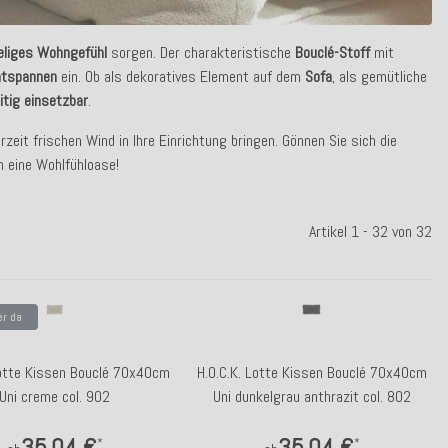
eliges Wohngefühl
sorgen. Der charakteristische
Bouclé-Stoff
mit
ntspannen
ein. Ob als dekoratives Element auf dem
Sofa
, als gemütliche
eitig einsetzbar
.
rzeit frischen Wind in Ihre Einrichtung bringen. Gönnen Sie sich die
 eine Wohlfühloase!
Artikel 1 - 32 von 32
er da
Lotte Kissen Bouclé 70x40cm
H.O.C.K. Lotte Kissen Bouclé 70x40cm
Uni creme col. 902
Uni dunkelgrau anthrazit col. 802
35,04 €
35,04 €
*
*