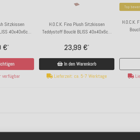
Top bewer
H.O.C.K. 
ush Sitzkissen
H.O.C.K. Fino Plush Sitzkissen
Bouc
BLISS 40x40x6cm
Teddystoff Bouclé BLISS 40x40x6cm
Plüsch
rosa Plüsch
9 €
23,99 €
*
*
chtigen
In den Warenkorb
 verfügbar
Lieferzeit: ca. 5-7 Werktage
Lie