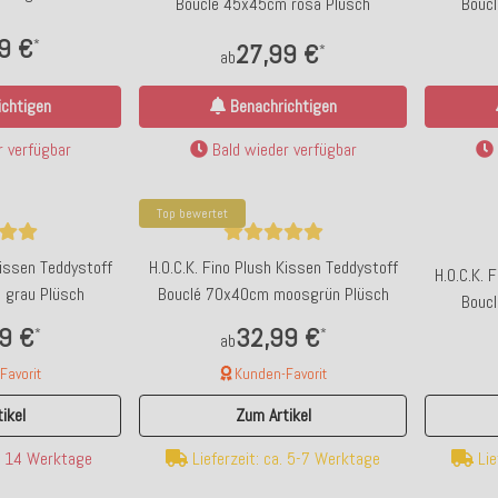
Bouclé 45x45cm rosa Plüsch
Bouc
9 €
*
27,99 €
*
ab
chtigen
Benachrichtigen
 verfügbar
Bald wieder verfügbar
Top bewertet
Kissen Teddystoff
H.O.C.K. Fino Plush Kissen Teddystoff
H.O.C.K. 
 grau Plüsch
Bouclé 70x40cm moosgrün Plüsch
Bouc
9 €
32,99 €
*
*
ab
avorit
Kunden-Favorit
ikel
Zum Artikel
Lie
a. 14 Werktage
Lieferzeit: ca. 5-7 Werktage