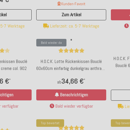
Kunden-Favorit
ikel
Zum Artikel
. 5-7 Werktage
Lieferzeit: ca. 5-7 Werktage
Bald wieder da
H.O.C.K. 
kenkissen Bouclé
H.O.C.K. Lotte Rückenkissen Bouclé
Bouclé 
 creme col. 902
60x60cm einfarbig dunkelgrau anthrazit
col. 802
6 €
34,66 €
*
*
ab
chtigen
Benachrichtigen
 verfügbar
Bald wieder verfügbar
Lie
Top bewertet
Top bewer