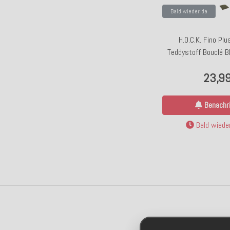
Bald wieder da
H.O.C.K. Fino Pl
Teddystoff Bouclé 
moosgrün 
23,9
Benachri
Bald wieder