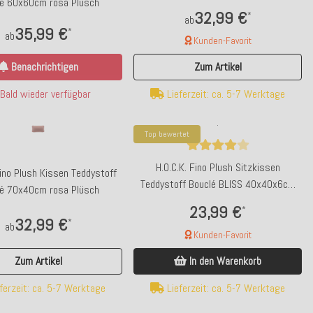
lé 60x60cm rosa Plüsch
32,99 €
*
ab
35,99 €
*
ab
Kunden-Favorit
Benachrichtigen
Zum Artikel
Bald wieder verfügbar
Lieferzeit: ca. 5-7 Werktage
Top bewertet
H.O.C.K. Fino Plush Sitzkissen
Fino Plush Kissen Teddystoff
Teddystoff Bouclé BLISS 40x40x6cm
lé 70x40cm rosa Plüsch
grau Plüsch
23,99 €
*
32,99 €
*
ab
Kunden-Favorit
Zum Artikel
In den Warenkorb
ferzeit: ca. 5-7 Werktage
Lieferzeit: ca. 5-7 Werktage