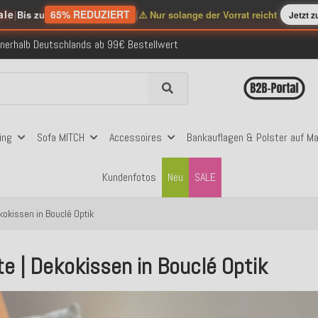
ale
|
65% REDUZIERT
|
Bis zu
⚠️ Nur solange der Vorrat reicht
Jetzt 
nerhalb Deutschlands ab 99€ Bestellwert
folgreich versendete Bestellungen
 mit Klarna, PayPal & Amazon Pay
nerhalb Deutschlands ab 99€ Bestellwert
folgreich versendete Bestellungen
 mit Klarna, PayPal & Amazon Pay
nerhalb Deutschlands ab 99€ Bestellwert
ing
Sofa MITCH
Accessoires
Bankauflagen & Polster auf M
Kundenfotos
Neu
SALE
ekokissen in Bouclé Optik
te | Dekokissen in Bouclé Optik