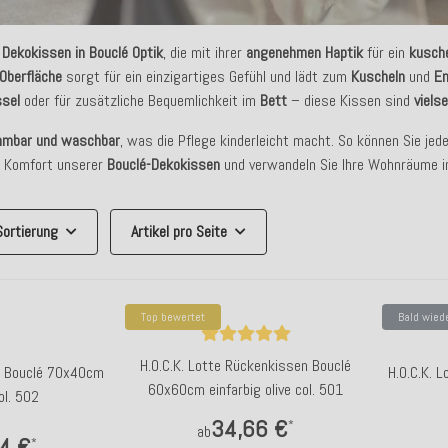
e
Dekokissen in Bouclé Optik
, die mit ihrer
angenehmen Haptik
für ein
kusch
 Oberfläche
sorgt für ein einzigartiges Gefühl und lädt zum
Kuscheln
und
E
sel
oder für zusätzliche Bequemlichkeit im
Bett
– diese Kissen sind
viels
hmbar und waschbar
, was die Pflege kinderleicht macht. So können Sie jede
n Komfort unserer
Bouclé-Dekokissen
und verwandeln Sie Ihre Wohnräume in
Sortierung
Artikel pro Seite
Top bewertet
Bald wied
H.O.C.K. Lotte Rückenkissen Bouclé
en Bouclé 70x40cm
H.O.C.K. 
60x60cm einfarbig olive col. 501
ol. 502
34,66 €
*
ab
4 €
*