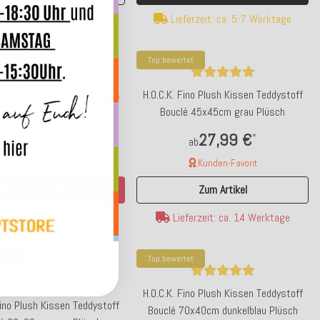
Lieferzeit: ca. 5-7 Werktage
ferzeit: ca. 14 Werktage
er da
Top bewertet
p bewertet
Top bewertet
H.O.C.K. Fino Plush Kissen Teddystoff
Fino Plush Kissen Teddystoff
H.O.C.K. Darleen Outdoor Daybed ca.
H.O.C.K. Lino-Leinen Ou
Bouclé 45x45cm grau Plüsch
45x45cm dunkelblau Plüsch
x90x40cm (Rückenhöhe ca. 65cm) SAZU
Matratzenkissen 50x50x10c
27,99 €
*
Aqua-Türkis
sand
ab
27,99 €
*
ab
Kunden-Favorit
590,00 €
38,99 €
*
*
Benachrichtigen
Zum Artikel
Kunden-Favorit
Kunden-Favorit
Bald wieder verfügbar
Lieferzeit: ca. 14 Werktage
Lieferzeit: 2 - 3 Wochen
Lieferzeit: ca. 5-7 W
er da
Top bewertet
H.O.C.K. Fino Plush Kissen Teddystoff
Fino Plush Kissen Teddystoff
Bouclé 70x40cm dunkelblau Plüsch