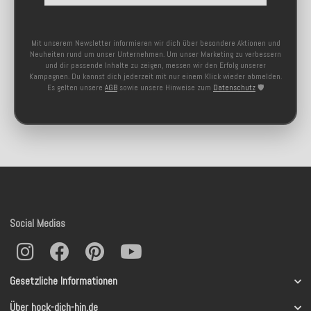
Mit unserem Newsletter informieren wir dich über besondere Aktionen und
Neuheiten rund um unser Unternehmen. Um unser Marketing zu verbessern
und dir passende Inhalte zu zeigen, messen wir den Erfolg unserer
Kampagnen. Du kannst dich jederzeit mit nur einem Klick wieder abmelden.
Es gelten unsere
AGB
sowie unsere Hinweise zum
Datenschutz
🛡️
Social Medias
Gesetzliche Informationen
Über hock-dich-hin.de