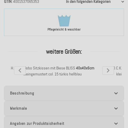
GTIN
4001537065353
In den folgenden Kategorien
Pflegeleicht & waschbar
weitere Größen:
H.O.C.K. Bobo Sitzkissen mit Biese BLISS
40x40x6cm
H.O.C.K. B
kleingemustert col. 15 türkis hellblau
kleinge
Beschreibung
Merkmale
Angaben zur Produktsicherheit