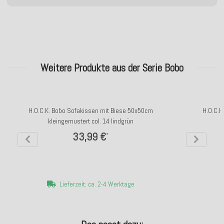
Weitere Produkte aus der Serie Bobo
H.O.C.K. Bobo Sofakissen mit Biese 50x50cm
H.O.C.K
kleingemustert col. 14 lindgrün
33,99 €
*
Lieferzeit: ca. 2-4 Werktage