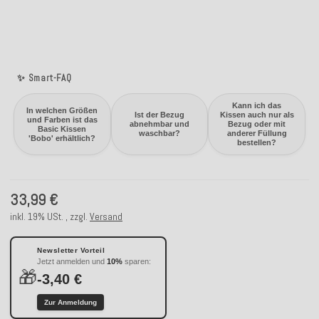
✨ Smart-FAQ
Kann ich das
In welchen Größen
Ist der Bezug
Kissen auch nur als
und Farben ist das
abnehmbar und
Bezug oder mit
Basic Kissen
waschbar?
anderer Füllung
'Bobo' erhältlich?
bestellen?
33,99 €
inkl. 19% USt. , zzgl.
Versand
Newsletter Vorteil
Jetzt anmelden und
10%
sparen:
🎁
-3,40 €
Zur Anmeldung