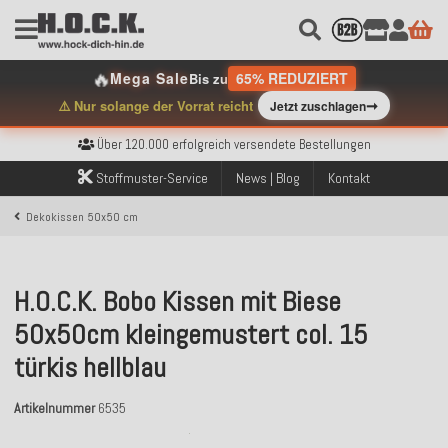
🔥
Mega Sale
65% REDUZIERT
Bis zu
➞
⚠️ Nur solange der Vorrat reicht
Jetzt zuschlagen
Kostenloser Versand innerhalb Deutschlands ab 99€ Bestellwert
Über 120.000 erfolgreich versendete Bestellungen
Sicher bezahlen mit Klarna, PayPal & Amazon Pay
Kostenloser Versand innerhalb Deutschlands ab 99€ Bestellwert
Stoffmuster-Service
News | Blog
Kontakt
Über 120.000 erfolgreich versendete Bestellungen
Sicher bezahlen mit Klarna, PayPal & Amazon Pay
Dekokissen 50x50 cm
Kostenloser Versand innerhalb Deutschlands ab 99€ Bestellwert
H.O.C.K. Bobo Kissen mit Biese
50x50cm kleingemustert col. 15
türkis hellblau
Artikelnummer
6535