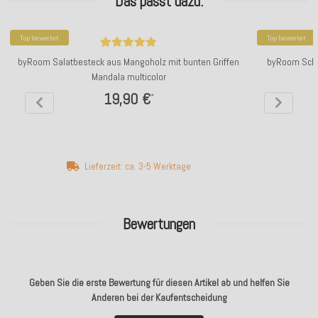
Das passt dazu:
Top bewertet
Top bewertet
byRoom Salatbesteck aus Mangoholz mit bunten Griffen
byRoom Scha
Mandala multicolor
19,90 €
*
Lieferzeit: ca. 3-5 Werktage
Bewertungen
Geben Sie die erste Bewertung für diesen Artikel ab und helfen Sie
Anderen bei der Kaufentscheidung