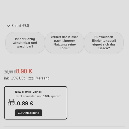
✨ Smart-FAQ
Verliert das Kissen
Für welchen
Ist der Bezug
nach längerer
Einrichtungsstil
abnehmbar und
Nutzung seine
eignet sich das
waschbar?
Form?
Kissen?
8,90 €
20,99 €
inkl. 19% USt. , zzgl.
Versand
Newsletter Vorteil
Jetzt anmelden und
10%
sparen:
🎁
-0,89 €
Zur Anmeldung