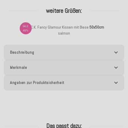
weitere Größen:
SALE
H.O.C.K. Fancy Glamour Kissen mit Biese
50x50cm
48%
salmon
Beschreibung
Merkmale
Angaben zur Produktsicherheit
Das passt dazu: