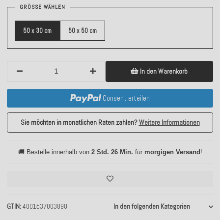
GRÖSSE WÄHLEN
50 x 30 cm
50 x 50 cm
In den Warenkorb
Consent erteilen
Sie möchten in monatlichen Raten zahlen?
Weitere Informationen
🚚 Bestelle innerhalb von
2 Std. 26 Min.
für
morgigen Versand
!
GTIN
4001537003898
In den folgenden Kategorien