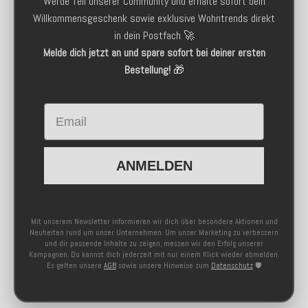
Werde Teil unserer Community und erhalte sofort dein
Willkommensgeschenk sowie exklusive Wohntrends direkt
in dein Postfach 🚀
Melde dich jetzt an und spare sofort bei deiner ersten
Bestellung!
🎁
Email
ANMELDEN
Mit unserem Newsletter informieren wir dich über besondere Aktionen und
Neuheiten rund um unser Unternehmen. Um unser Marketing zu verbessern
und dir passende Inhalte zu zeigen, messen wir den Erfolg unserer
Kampagnen. Du kannst dich jederzeit mit nur einem Klick wieder abmelden.
Es gelten unsere
AGB
sowie unsere Hinweise zum
Datenschutz
🛡️