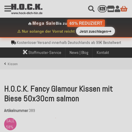
🔥
Mega Sale
65% REDUZIERT
Bis zu
Kostenloser Versand innerhalb Deutschlands ab 99€ Bestellwert
➞
⚠️ Nur solange der Vorrat reicht
Jetzt zuschlagen
Über 120.000 erfolgreich versendete Bestellungen
Sicher bezahlen mit Klarna, PayPal & Amazon Pay
Kostenloser Versand innerhalb Deutschlands ab 99€ Bestellwert
Über 120.000 erfolgreich versendete Bestellungen
Stoffmuster-Service
News | Blog
Kontakt
Sicher bezahlen mit Klarna, PayPal & Amazon Pay
Kostenloser Versand innerhalb Deutschlands ab 99€ Bestellwert
Kissen
H.O.C.K. Fancy Glamour Kissen mit
Biese 50x30cm salmon
Artikelnummer
389
SALE
58%