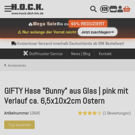
🔥
Mega Sale
65% REDUZIERT
Bis zu
Kostenloser Versand innerhalb Deutschlands ab 99€ Bestellwert
➞
⚠️ Nur solange der Vorrat reicht
Jetzt zuschlagen
Über 120.000 erfolgreich versendete Bestellungen
Sicher bezahlen mit Klarna, PayPal & Amazon Pay
Kostenloser Versand innerhalb Deutschlands ab 99€ Bestellwert
Über 120.000 erfolgreich versendete Bestellungen
Stoffmuster-Service
News | Blog
Kontakt
Sicher bezahlen mit Klarna, PayPal & Amazon Pay
Kostenloser Versand innerhalb Deutschlands ab 99€ Bestellwert
Accessoires
GIFTY Hase "Bunny" aus Glas | pink mit
Verlauf ca. 6,5x10x2cm Ostern
Artikelnummer
10645
(1 Bewertungen)
Top bewertet