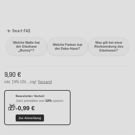
✨ Smart-FAQ
Welche Maße hat
Was gilt bei einer
Welche Farben hat
der Glashase
Rücksendung des
der Deko-Hase?
„Bunny“?
Glashasen?
9,90 €
inkl. 19% USt. , zzgl.
Versand
Newsletter Vorteil
Jetzt anmelden und
10%
sparen:
🎁
-0,99 €
Zur Anmeldung