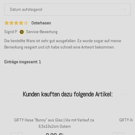
Osterhasen
Sigrid P.
Service-Bewertung
Die bestellte Ware ist sehr gut ausgefallen. Es wurde sogar auf meine
Bemerkung reagiert und ich habe schnell eine Antwort bekommen.
Einträge insgesamt: 1
Kunden kauften dazu folgende Artikel:
GIFTY Hase "Bunny" aus Glas | lila mit Verlauf ca.
GIFTY Has
6,5x10x2cm Ostern
*