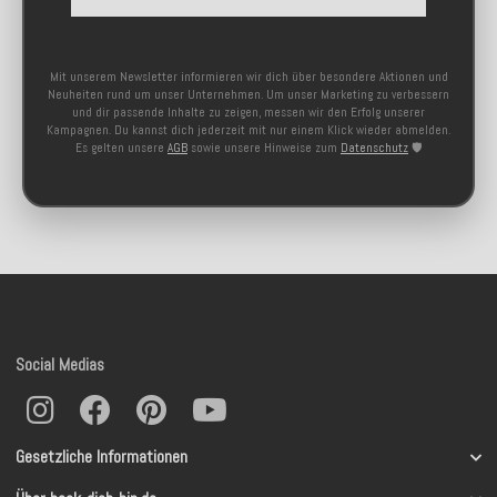
Mit unserem Newsletter informieren wir dich über besondere Aktionen und
Neuheiten rund um unser Unternehmen. Um unser Marketing zu verbessern
und dir passende Inhalte zu zeigen, messen wir den Erfolg unserer
Kampagnen. Du kannst dich jederzeit mit nur einem Klick wieder abmelden.
Es gelten unsere
AGB
sowie unsere Hinweise zum
Datenschutz
🛡️
Social Medias
Gesetzliche Informationen