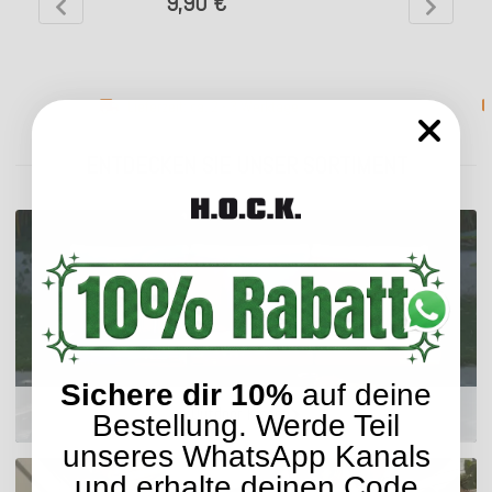
9,90 €
Lieferzeit: ca. 2 - 3 Werktage
ENTDECKEN SIE UNSER SORTIMENT
Sichere dir 10%
auf deine
Outdoor Kissen
Bestellung. Werde Teil
unseres WhatsApp Kanals
und erhalte deinen Code