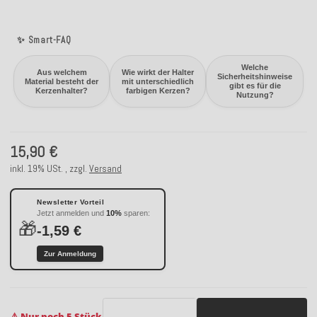
✨ Smart-FAQ
Welche
Aus welchem
Wie wirkt der Halter
Sicherheitshinweise
Material besteht der
mit unterschiedlich
gibt es für die
Kerzenhalter?
farbigen Kerzen?
Nutzung?
15,90 €
inkl. 19% USt. , zzgl.
Versand
Newsletter Vorteil
Jetzt anmelden und
10%
sparen:
🎁
-1,59 €
Zur Anmeldung
⚠️ Nur noch 5 Stück