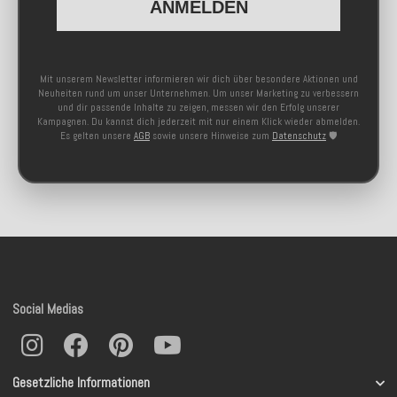
ANMELDEN
Mit unserem Newsletter informieren wir dich über besondere Aktionen und
Neuheiten rund um unser Unternehmen. Um unser Marketing zu verbessern
und dir passende Inhalte zu zeigen, messen wir den Erfolg unserer
Kampagnen. Du kannst dich jederzeit mit nur einem Klick wieder abmelden.
Es gelten unsere
AGB
sowie unsere Hinweise zum
Datenschutz
🛡️
Social Medias
Gesetzliche Informationen