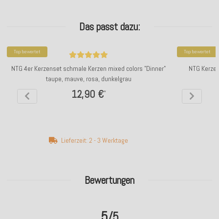
Das passt dazu:
Top bewertet
Top bewertet
NTG 4er Kerzenset schmale Kerzen mixed colors "Dinner"
NTG Kerze s
taupe, mauve, rosa, dunkelgrau
12,90 €
*
Lieferzeit: 2 - 3 Werktage
Bewertungen
5
/5