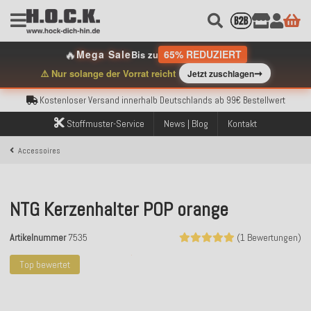
🔥
Mega Sale
65% REDUZIERT
Bis zu
Kostenloser Versand innerhalb Deutschlands ab 99€ Bestellwert
➞
⚠️ Nur solange der Vorrat reicht
Jetzt zuschlagen
Über 120.000 erfolgreich versendete Bestellungen
Sicher bezahlen mit Klarna, PayPal & Amazon Pay
Kostenloser Versand innerhalb Deutschlands ab 99€ Bestellwert
Über 120.000 erfolgreich versendete Bestellungen
Stoffmuster-Service
News | Blog
Kontakt
Sicher bezahlen mit Klarna, PayPal & Amazon Pay
Kostenloser Versand innerhalb Deutschlands ab 99€ Bestellwert
Accessoires
NTG Kerzenhalter POP orange
Artikelnummer
7535
(1 Bewertungen)
Top bewertet