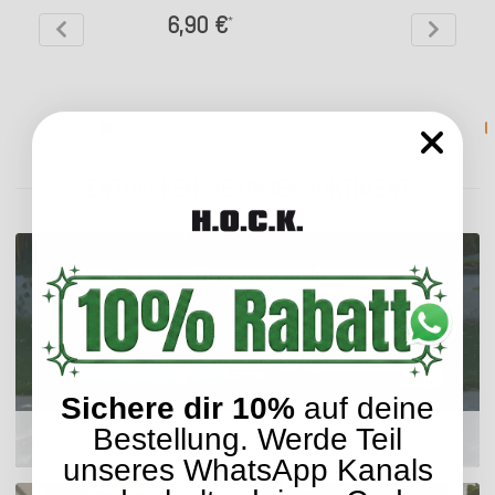
6,90 €
*
Lieferzeit: ca. 2 - 3 Werktage
ENTDECKEN SIE UNSER SORTIMENT
Sichere dir 10%
auf deine
Bestellung. Werde Teil
Outdoor Kissen
unseres WhatsApp Kanals