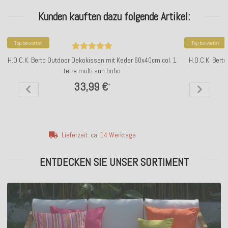
Kunden kauften dazu folgende Artikel:
Top bewertet
Top bewertet
H.O.C.K. Berto Outdoor Dekokissen mit Keder 60x40cm col. 1
H.O.C.K. Bert
terra multi sun boho
33,99 €
*
Lieferzeit: ca. 14 Werktage
ENTDECKEN SIE UNSER SORTIMENT