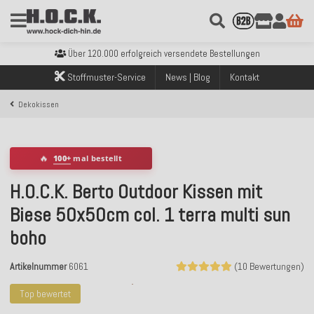
Kostenloser Versand innerhalb Deutschlands ab 99€ Bestellwert
Über 120.000 erfolgreich versendete Bestellungen
Sicher bezahlen mit Klarna, PayPal & Amazon Pay
Kostenloser Versand innerhalb Deutschlands ab 99€ Bestellwert
Stoffmuster-Service
News | Blog
Kontakt
Über 120.000 erfolgreich versendete Bestellungen
Sicher bezahlen mit Klarna, PayPal & Amazon Pay
Dekokissen
Kostenloser Versand innerhalb Deutschlands ab 99€ Bestellwert
🔥
100+
mal bestellt
H.O.C.K. Berto Outdoor Kissen mit
Biese 50x50cm col. 1 terra multi sun
boho
Artikelnummer
6061
(10 Bewertungen)
Top bewertet