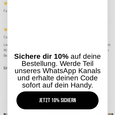
ws5_rc_ts_no_text
Fabio G.
Service-Bewertung
Lange Lieferdauer, tolles Produkt
Carina S.
Service-Bewertung
Lieferung hat über drei Wochen gedauert, aber das Warten hat sich gelohnt.
Wir freuen uns sehr an unserem qualitativ hochwertigen und farbenfrohen
Sichere dir 10%
auf deine
Berto Outdoor Bean Cube Pouf!
Bestellung. Werde Teil
Einträge insgesamt: 10
unseres WhatsApp Kanals
und erhalte deinen Code
sofort auf dein Handy.
Jetzt 10% sichern
Kundengalerie