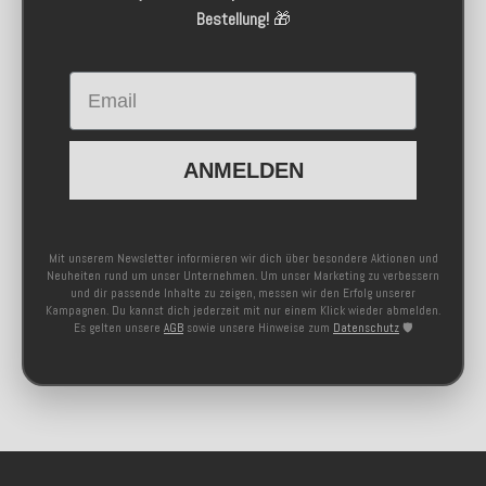
Bestellung!
🎁
Email
ANMELDEN
Mit unserem Newsletter informieren wir dich über besondere Aktionen und
Neuheiten rund um unser Unternehmen. Um unser Marketing zu verbessern
und dir passende Inhalte zu zeigen, messen wir den Erfolg unserer
Kampagnen. Du kannst dich jederzeit mit nur einem Klick wieder abmelden.
Es gelten unsere
AGB
sowie unsere Hinweise zum
Datenschutz
🛡️