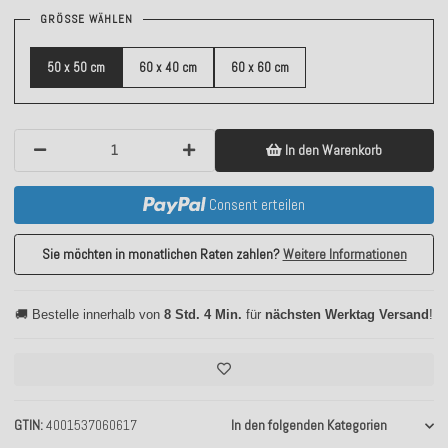
GRÖSSE WÄHLEN
50 x 50 cm
60 x 40 cm
60 x 60 cm
In den Warenkorb
Consent erteilen
Sie möchten in monatlichen Raten zahlen?
Weitere Informationen
🚚 Bestelle innerhalb von
8 Std. 4 Min.
für
nächsten Werktag Versand
!
GTIN
4001537060617
In den folgenden Kategorien