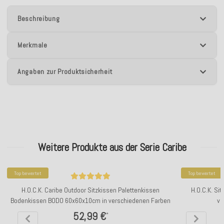
Beschreibung
Merkmale
Angaben zur Produktsicherheit
Weitere Produkte aus der Serie Caribe
Top bewertet
Top bewertet
H.O.C.K. Caribe Outdoor Sitzkissen Palettenkissen
H.O.C.K. Si
Bodenkissen BODO 60x60x10cm in verschiedenen Farben
ve
52,99 €
*