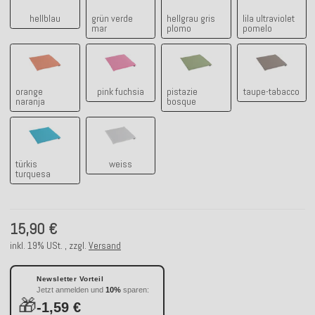
hellblau
grün verde
hellgrau gris
lila ultraviolet
mar
plomo
pomelo
orange naranja
pink fuchsia
pistazie bosque
taupe-taba
orange
pink fuchsia
pistazie
taupe-tabacco
naranja
bosque
türkis turquesa
weiss
türkis
weiss
turquesa
15,90 €
inkl. 19% USt. , zzgl.
Versand
Newsletter Vorteil
Jetzt anmelden und
10%
sparen:
🎁
-1,59 €