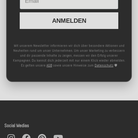
ANMELDEN
Mit unserem Newsletter informieren wir dich über besondere Aktionen und
Neuheiten rund um unser Unternehmen. Um unser Marketing zu verbessern
und dir passende Inhalte zu zeigen, messen wir den Erfolg unserer
Kampagnen. Du kannst dich jederzeit mit nur einem Klick wieder abmelden.
Es gelten unsere
AGB
sowie unsere Hinweise zum
Datenschutz
🛡️
Social Medias