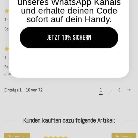
unseres WhatsApp Kanals
und erhalte deinen Code
Schnelle Lieferung und tolle Artikel
sofort auf dein Handy.
Trusted Shops Bewertung
Service-Bewertung
Schnelle Lieferung und tolle Artikel
Jetzt 10% sichern
Bequeme Kissen in wunderschönen Farben
Trusted Shops Bewertung
Service-Bewertung
Bequeme Kissen in wunderschönen Farben. Lieferung ging schnell und
problemlos. Ich bin sehr zufrieden.
Einträge 1 – 10 von 72
1
…
8
Kunden kauften dazu folgende Artikel:
Top bewertet
Top bewertet