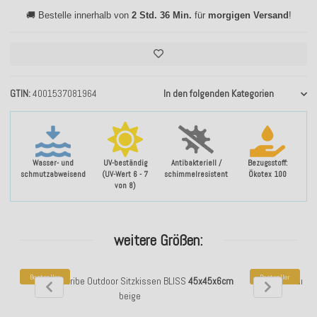
🚚 Bestelle innerhalb von
2 Std. 36 Min.
für
morgigen Versand
!
GTIN
4001537081964
In den folgenden Kategorien
Wasser- und
UV-beständig
Antibakteriell /
Bezugsstoff:
schmutzabweisend
(UV-Wert 6 - 7
schimmelresistent
Ökotex 100
von 8)
weitere Größen:
Bestseller
Bestseller
H.O.C.K. Caribe Outdoor Sitzkissen BLISS
45x45x6cm
H.O.C.K. Carib
beige