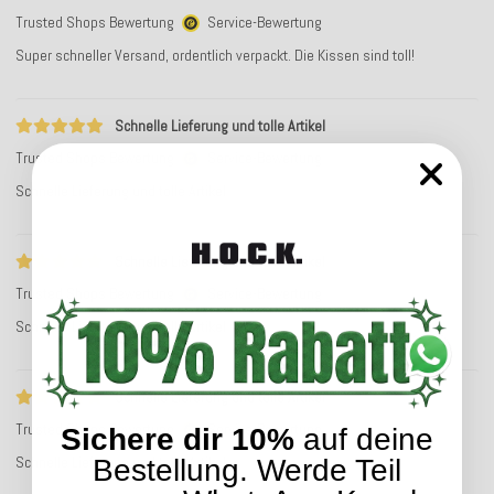
Trusted Shops Bewertung
Service-Bewertung
Super schneller Versand, ordentlich verpackt. Die Kissen sind toll!
Schnelle Lieferung und tolle Artikel
Trusted Shops Bewertung
Service-Bewertung
Schnelle Lieferung und tolle Artikel
Schnelle Lieferung und tolle Artikel
Trusted Shops Bewertung
Service-Bewertung
Schnelle Lieferung und tolle Artikel
Schnelle Lieferung und tolle Artikel
Trusted Shops Bewertung
Service-Bewertung
Sichere dir 10%
auf deine
Schnelle Lieferung und tolle Artikel
Bestellung. Werde Teil