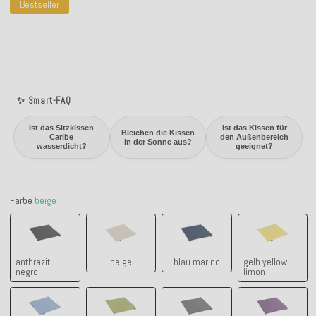
Bestseller
✨ Smart-FAQ
Ist das Sitzkissen
Ist das Kissen für
Bleichen die Kissen
Caribe
den Außenbereich
in der Sonne aus?
wasserdicht?
geeignet?
Farbe
beige
anthrazit negro
beige
blau marino
gelb yellow
anthrazit
beige
blau marino
gelb yellow
negro
limon
hellblau
grün verde mar
hellgrau gris plomo
lila ultravi