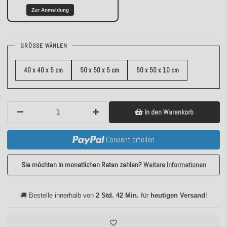
Zur Anmeldung
GRÖSSE WÄHLEN
40 x 40 x 5 cm
50 x 50 x 5 cm
50 x 50 x 10 cm
In den Warenkorb
Consent erteilen
Sie möchten in monatlichen Raten zahlen?
Weitere Informationen
🚚 Bestelle innerhalb von
2 Std. 42 Min.
für
heutigen Versand
!