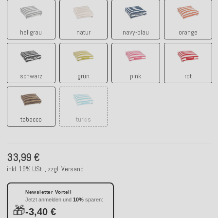
hellgrau
natur
navy-blau
orange
hellgrau
natur
navy-blau
orange
schwarz
grün
pink
rot
schwarz
grün
pink
rot
tabacco
türkis
tabacco
türkis
33,99 €
inkl. 19% USt. , zzgl.
Versand
Newsletter Vorteil
Jetzt anmelden und
10%
sparen:
🎁
-3,40 €