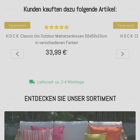
Kunden kauften dazu folgende Artikel:
Top bewertet
Top bewertet
H.O.C.K. Classic Uni Outdoor Matratzenkissen 50x50x10cm
H.O.C.K. Cl
in verschiedenen Farben
33,99 €
*
Lieferzeit: ca. 2-4 Werktage
ENTDECKEN SIE UNSER SORTIMENT