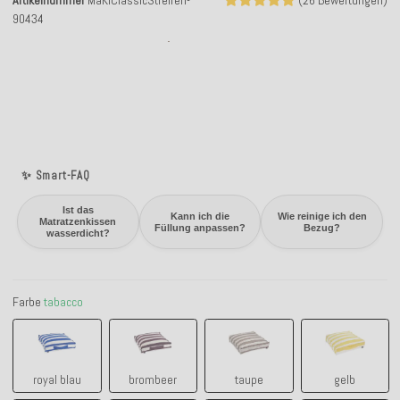
Artikelnummer
MaKiClassicStreifen-
(26 Bewertungen)
90434
✨ Smart-FAQ
Ist das
Kann ich die
Wie reinige ich den
Matratzenkissen
Füllung anpassen?
Bezug?
wasserdicht?
Farbe
tabacco
royal blau
brombeer
taupe
gelb
royal blau
brombeer
taupe
gelb