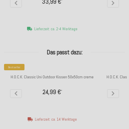
33,99 €
*
Lieferzeit: ca. 2-4 Werktage
Das passt dazu:
Bestseller
H.O.C.K. Classic Uni Outdoor Kissen 50x50cm creme
H.O.C.K. Clas
24,99 €
*
Lieferzeit: ca. 14 Werktage