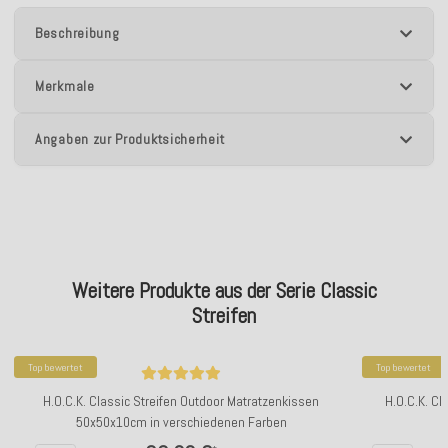
Beschreibung
Merkmale
Angaben zur Produktsicherheit
Weitere Produkte aus der Serie Classic
Streifen
Top bewertet
Top bewertet
H.O.C.K. Classic Streifen Outdoor Matratzenkissen
H.O.C.K. Cl
50x50x10cm in verschiedenen Farben