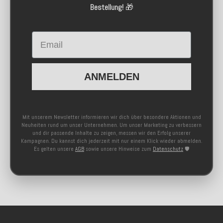
Bestellung!
🎁
Email
ANMELDEN
Mit unserem Newsletter informieren wir dich über besondere Aktionen und
Neuheiten rund um unser Unternehmen. Um unser Marketing zu verbessern
und dir passende Inhalte zu zeigen, messen wir den Erfolg unserer
Kampagnen. Du kannst dich jederzeit mit nur einem Klick wieder abmelden.
Es gelten unsere
AGB
sowie unsere Hinweise zum
Datenschutz
🛡️