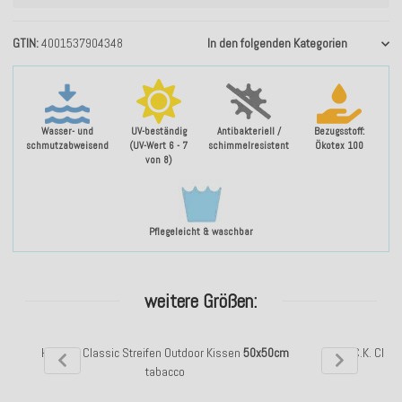
GTIN
4001537904348
In den folgenden Kategorien
Wasser- und
UV-beständig
Antibakteriell /
Bezugsstoff:
schmutzabweisend
(UV-Wert 6 - 7
schimmelresistent
Ökotex 100
von 8)
Pflegeleicht & waschbar
weitere Größen:
H.O.C.K. Classic Streifen Outdoor Kissen
50x50cm
H.O.C.K. Clas
tabacco