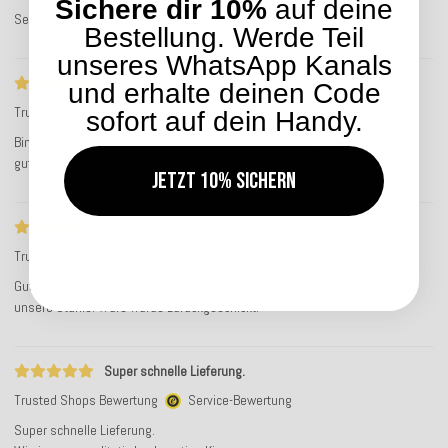
Sichere dir 10%
auf deine
Sehr schöne kissen, sehr perfekte Bestellung!
Bestellung. Werde Teil
unseres WhatsApp Kanals
Bin sehr zufrieden
und erhalte deinen Code
Trusted Shops Bewertung
Service-Bewertung
sofort auf dein Handy.
Bin sehr zufrieden. Große Auswahl. Schnelle Lieferung. Tolle Kissen. Sehr
gute Qualität.
Jetzt 10% sichern
Gute Qualität und schnelle Lieferung
Trusted Shops Bewertung
Service-Bewertung
Gute Qualität und schnelle Lieferung, leider waren die Kissen zu groß für
unsere Stühle. Ware wurde zurückgeschickt.
Super schnelle Lieferung.
Trusted Shops Bewertung
Service-Bewertung
Super schnelle Lieferung.