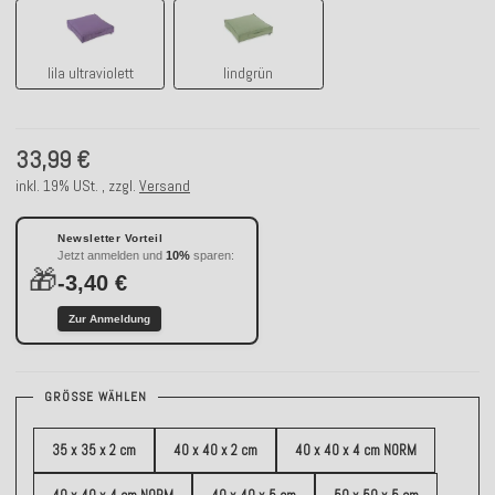
lila ultraviolett
lindgrün
lila ultraviolett
lindgrün
33,99 €
inkl. 19% USt. , zzgl.
Versand
Newsletter Vorteil
Jetzt anmelden und
10%
sparen:
🎁
-3,40 €
Zur Anmeldung
GRÖSSE WÄHLEN
35 x 35 x 2 cm
40 x 40 x 2 cm
40 x 40 x 4 cm NORM