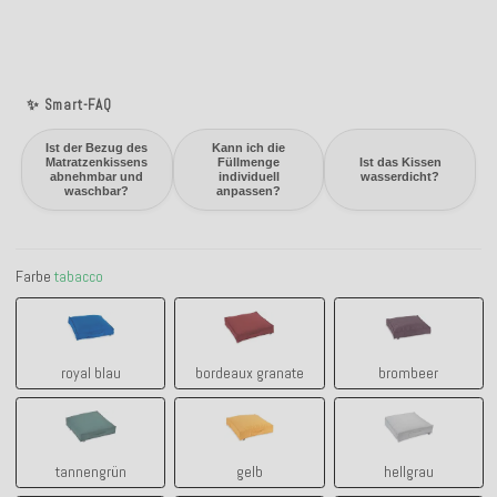
✨ Smart-FAQ
Ist der Bezug des
Kann ich die
Matratzenkissens
Füllmenge
Ist das Kissen
abnehmbar und
individuell
wasserdicht?
waschbar?
anpassen?
Farbe
tabacco
royal blau
bordeaux granate
brombeer
royal blau
bordeaux granate
brombeer
tannengrün
gelb
hellgrau
tannengrün
gelb
hellgrau