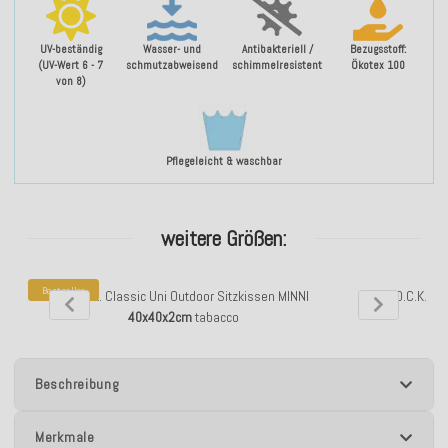
UV-beständig
Wasser- und
Antibakteriell /
Bezugsstoff:
(UV-Wert 6 - 7
schmutzabweisend
schimmelresistent
Ökotex 100
von 8)
Pflegeleicht & waschbar
weitere Größen:
Bestseller
H.O.C.K. Classic Uni Outdoor Sitzkissen MINNI
H.O.C.K. Cl
40x40x2cm
tabacco
40
Beschreibung
Merkmale