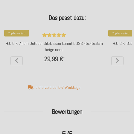
Das passt dazu:
Top bewertet
Top bewertet
H.O.C.K. Allam Outdoor Sitzkissen kariert BLISS 45x45x6cm
H.O.C.K. Bab
beige nanu
29,99 €
*
Lieferzeit: ca. 5-7 Werktage
Bewertungen