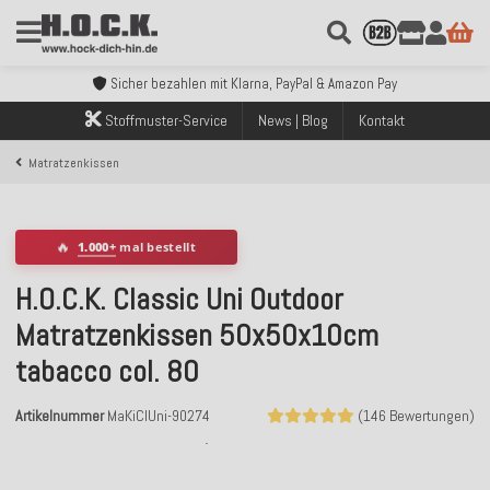
Kostenloser Versand innerhalb Deutschlands ab 99€ Bestellwert
Über 120.000 erfolgreich versendete Bestellungen
Sicher bezahlen mit Klarna, PayPal & Amazon Pay
Kostenloser Versand innerhalb Deutschlands ab 99€ Bestellwert
Stoffmuster-Service
News | Blog
Kontakt
Über 120.000 erfolgreich versendete Bestellungen
Sicher bezahlen mit Klarna, PayPal & Amazon Pay
Matratzenkissen
Kostenloser Versand innerhalb Deutschlands ab 99€ Bestellwert
🔥
1.000+
mal bestellt
H.O.C.K. Classic Uni Outdoor
Matratzenkissen 50x50x10cm
tabacco col. 80
Artikelnummer
MaKiClUni-90274
(146 Bewertungen)