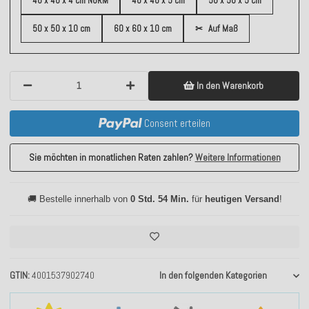
40 x 40 x 4 cm NORM
40 x 40 x 5 cm
50 x 50 x 5 cm
50 x 50 x 10 cm
60 x 60 x 10 cm
✂
Auf Maß
In den Warenkorb
Consent erteilen
Sie möchten in monatlichen Raten zahlen?
Weitere Informationen
🚚 Bestelle innerhalb von
0 Std. 54 Min.
für
heutigen Versand
!
GTIN
4001537902740
In den folgenden Kategorien