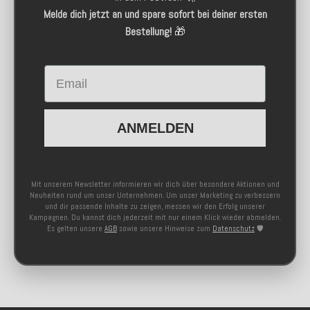
Melde dich jetzt an und spare sofort bei deiner ersten
Bestellung!
🎁
Email
ANMELDEN
Mit unserem Newsletter informieren wir dich über besondere Aktionen und
Neuheiten rund um unser Unternehmen. Um unser Marketing zu verbessern
und dir passende Inhalte zu zeigen, messen wir den Erfolg unserer
Kampagnen. Du kannst dich jederzeit mit nur einem Klick wieder abmelden.
Es gelten unsere
AGB
sowie unsere Hinweise zum
Datenschutz
🛡️