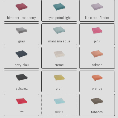
himbeer - raspberry
cyan petrol light
lila claro - flie
himbeer - raspberry
cyan petrol light
lila claro - flieder
grau
manzana aqua
pink
grau
manzana aqua
pink
navy-blau
creme
salmon
navy-blau
creme
salmon
schwarz
grün
orange
schwarz
grün
orange
rot
türkis
tabacco
rot
türkis
tabacco