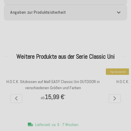
Angaben zur Produktsicherheit
Weitere Produkte aus der Serie Classic Uni
Top bewertet
H.O.C.K. Sitzkissen auf Maß EASY Classic Uni OUTDOOR in
H.O.C.K.
verschiedenen Größen und Farben
15,99 €
*
ab
Lieferzeit: ca. 6 - 7 Wochen