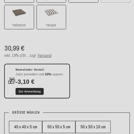
tabacco
taupe
tabacco
taupe
30,99 €
inkl. 19% USt. , zzgl.
Versand
Newsletter Vorteil
Jetzt anmelden und
10%
sparen:
🎁
-3,10 €
Zur Anmeldung
GRÖSSE WÄHLEN
40 x 40 x 5 cm
50 x 50 x 5 cm
50 x 50 x 10 cm