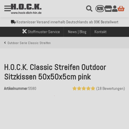
Kostenloser Versand innerhalb Deutschlands ab 99€ Bestellwert
Über 120.000 erfolgreich versendete Bestellungen
Sicher bezahlen mit Klarna, PayPal & Amazon Pay
Stoffmuster-Service
News | Blog
Kontakt
Kostenloser Versand innerhalb Deutschlands ab 99€ Bestellwert
Über 120.000 erfolgreich versendete Bestellungen
Outdoor Serie Classic Streifen
Sicher bezahlen mit Klarna, PayPal & Amazon Pay
Kostenloser Versand innerhalb Deutschlands ab 99€ Bestellwert
H.O.C.K. Classic Streifen Outdoor
Sitzkissen 50x50x5cm pink
Artikelnummer
5580
(18 Bewertungen)