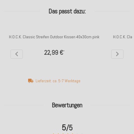
Das passt dazu:
H.O.C.K. Classic Streifen Outdoor Kissen 40x30cm pink
H.O.C.K. Cla
22,99 €
*
Lieferzeit: ca. 5-7 Werktage
Bewertungen
5
/5