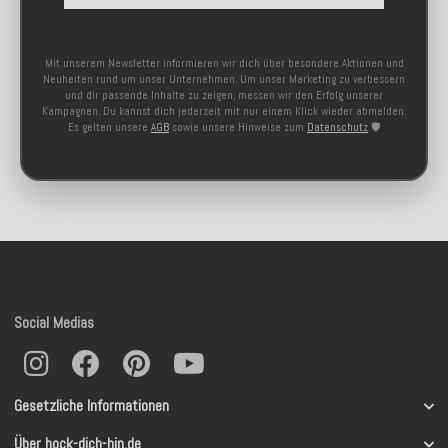
Mit unserem Newsletter informieren wir dich über besondere Aktionen und
Neuheiten rund um unser Unternehmen. Um unser Marketing zu verbessern
und dir passende Inhalte zu zeigen, messen wir den Erfolg unserer
Kampagnen. Du kannst dich jederzeit mit nur einem Klick wieder abmelden.
Es gelten unsere
AGB
sowie unsere Hinweise zum
Datenschutz
🛡️
Social Medias
Gesetzliche Informationen
Über hock-dich-hin.de