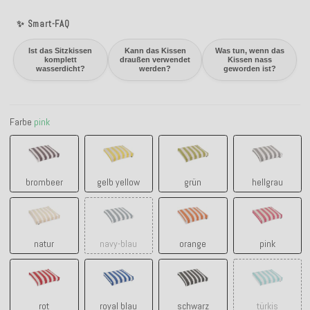
✨ Smart-FAQ
Ist das Sitzkissen
Kann das Kissen
Was tun, wenn das
komplett
draußen verwendet
Kissen nass
wasserdicht?
werden?
geworden ist?
Farbe
pink
brombeer
gelb yellow
grün
hellgrau
brombeer
gelb yellow
grün
hellgrau
natur
navy-blau
orange
pink
natur
navy-blau
orange
pink
rot
royal blau
schwarz
türkis
rot
royal blau
schwarz
türkis