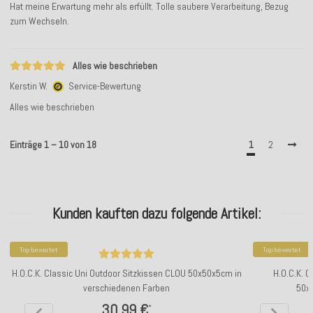
Hat meine Erwartung mehr als erfüllt. Tolle saubere Verarbeitung, Bezug
zum Wechseln.
Alles wie beschrieben
Kerstin W.
Service-Bewertung
Alles wie beschrieben
Einträge 1 – 10 von 18
1
2
Kunden kauften dazu folgende Artikel:
Top bewertet
Top bewertet
H.O.C.K. Classic Uni Outdoor Sitzkissen CLOU 50x50x5cm in
H.O.C.K. C
verschiedenen Farben
50x
30,99 €
*