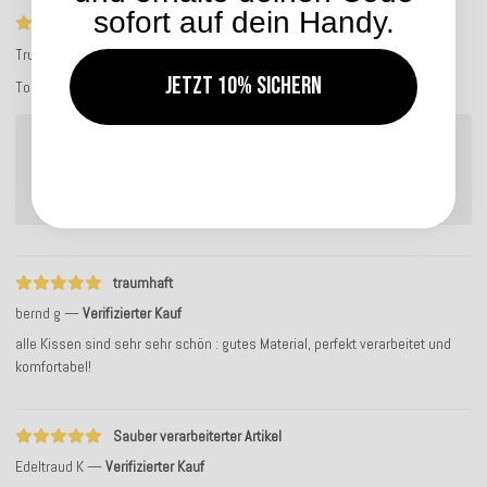
sofort auf dein Handy.
Tolle Qualität
Trusted Shops Bewertung
Service-Bewertung
Jetzt 10% sichern
Tolle Qualität
Antwort von hock-dich-hin.de:
19.06.2023
Vielen Dank für Ihre liebe Bewertung.😊
traumhaft
bernd g
Verifizierter Kauf
alle Kissen sind sehr sehr schön : gutes Material, perfekt verarbeitet und
komfortabel!
Sauber verarbeiterter Artikel
Edeltraud K
Verifizierter Kauf