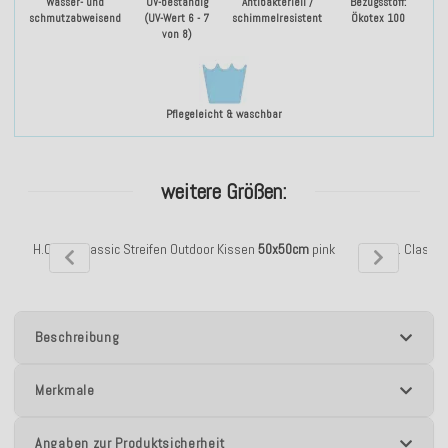
Wasser- und
UV-beständig
Antibakteriell /
Bezugsstoff:
schmutzabweisend
(UV-Wert 6 - 7
schimmelresistent
Ökotex 100
von 8)
Pflegeleicht & waschbar
weitere Größen:
H.O.C.K. Classic Streifen Outdoor Kissen
50x50cm
pink
H.O.C.K. Classic
Beschreibung
Merkmale
Angaben zur Produktsicherheit