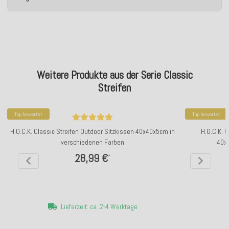
Weitere Produkte aus der Serie Classic
Streifen
Top bewertet
Top bewertet
H.O.C.K. Classic Streifen Outdoor Sitzkissen 40x40x5cm in
H.O.C.K. 
verschiedenen Farben
40x
28,99 €
*
Lieferzeit: ca. 2-4 Werktage