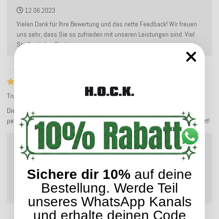
12.06.2023
Vielen Dank für Ihre Bewertung und das nette Feedback! Wir freuen
uns sehr, dass Sie so zufrieden mit unseren Leistungen sind. Viel
Spaß mit den Sitzkissen.☺️
Begeistert - alles Top!
Trusted Shops Bewertung
Service-Bewertung
Die Sitzkissen sind wunderschön, perfekte Bestellung im H.O.C.K Shop,
perfekte und schnellste Lieferung und eine tolle Qualität! Ich bin begeistert!
Antwort von hock-dich-hin.de:
12.06.2023
Sichere dir 10%
auf deine
Vielen Dank für Ihre Bewertung und das nette Feedback! Wir freuen
uns sehr, dass Sie so zufrieden mit unseren Leistungen sind. Viel
Bestellung. Werde Teil
Spaß mit den Sitzkissen.☺️
unseres WhatsApp Kanals
und erhalte deinen Code