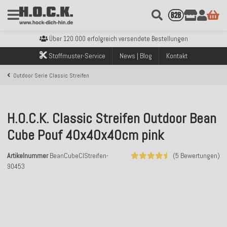
Kostenloser Versand innerhalb Deutschlands ab 99€ Bestellwert
Über 120.000 erfolgreich versendete Bestellungen
Sicher bezahlen mit Klarna, PayPal & Amazon Pay
Kostenloser Versand innerhalb Deutschlands ab 99€ Bestellwert
Stoffmuster-Service
News | Blog
Kontakt
Über 120.000 erfolgreich versendete Bestellungen
Sicher bezahlen mit Klarna, PayPal & Amazon Pay
Outdoor Serie Classic Streifen
Kostenloser Versand innerhalb Deutschlands ab 99€ Bestellwert
H.O.C.K. Classic Streifen Outdoor Bean
Cube Pouf 40x40x40cm pink
Artikelnummer
BeanCubeClStreifen-
(5 Bewertungen)
90453