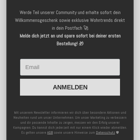
Werde Teil unserer Community und erhalte sofort dein
Willkommensgeschenk sowie exklusive Wohntrends direkt
in dein Postfach 🚀
Melde dich jetzt an und spare sofort bei deiner ersten
Bestellung!
🎁
Email
ANMELDEN
Mit unserem Newsletter informieren wir dich über besondere Aktionen und
Neuheiten rund um unser Unternehmen. Um unser Marketing zu verbessern
und dir passende Inhalte zu zeigen, messen wir den Erfolg unserer
Kampagnen. Du kannst dich jederzeit mit nur einem Klick wieder abmelden.
Es gelten unsere
AGB
sowie unsere Hinweise zum
Datenschutz
🛡️