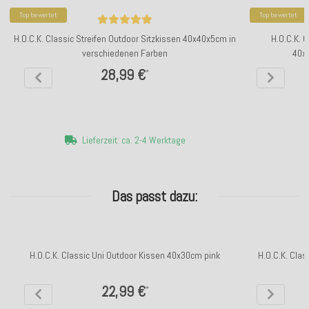
Top bewertet
Top bewertet
H.O.C.K. Classic Streifen Outdoor Sitzkissen 40x40x5cm in
H.O.C.K. 
verschiedenen Farben
40x
28,99 €
*
Lieferzeit: ca. 2-4 Werktage
Das passt dazu:
H.O.C.K. Classic Uni Outdoor Kissen 40x30cm pink
H.O.C.K. Cla
22,99 €
*