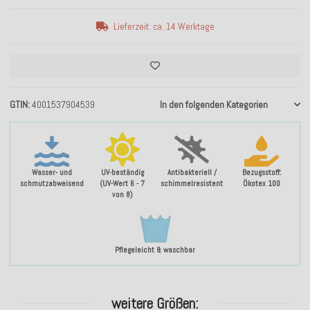
Lieferzeit: ca. 14 Werktage
GTIN
4001537904539
In den folgenden Kategorien
Wasser- und
UV-beständig
Antibakteriell /
Bezugsstoff:
schmutzabweisend
(UV-Wert 6 - 7
schimmelresistent
Ökotex 100
von 8)
Pflegeleicht & waschbar
weitere Größen: