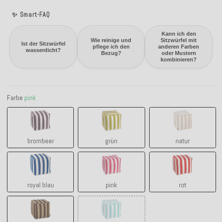
✨ Smart-FAQ
Kann ich den
Wie reinige und
Sitzwürfel mit
Ist der Sitzwürfel
pflege ich den
anderen Farben
wasserdicht?
Bezug?
oder Mustern
kombinieren?
Farbe
pink
brombeer
grün
natur
brombeer
grün
natur
royal blau
pink
rot
royal blau
pink
rot
tabacco
türkis