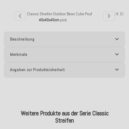
H.O.C.K. Classic Streifen Outdoor Bean Cube Pouf
H.O.C.K. Clas
40x40x40cm
pink
Beschreibung
Merkmale
Angaben zur Produktsicherheit
Weitere Produkte aus der Serie Classic
Streifen