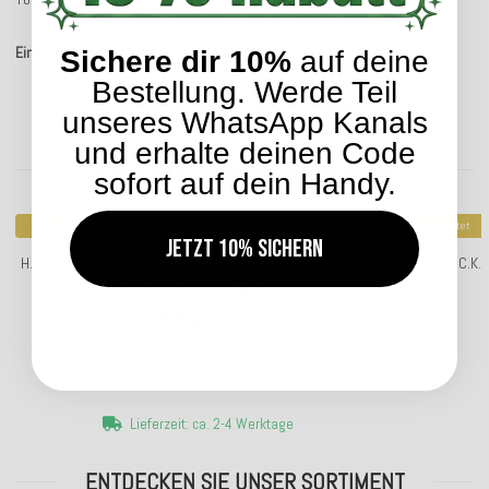
Einträge insgesamt: 5
Sichere dir 10%
auf deine
Bestellung. Werde Teil
unseres WhatsApp Kanals
und erhalte deinen Code
Kunden kauften dazu folgende Artikel:
sofort auf dein Handy.
Top bewertet
Top bewertet
Jetzt 10% sichern
H.O.C.K. Classic Uni Outdoor Matratzenkissen 50x50x10cm
H.O.C.K.
in verschiedenen Farben
33,99 €
*
Lieferzeit: ca. 2-4 Werktage
ENTDECKEN SIE UNSER SORTIMENT