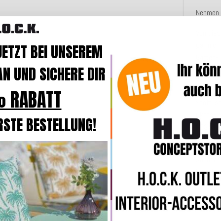
Nehmen S
Von die
gar nich
JETZT BEI UNSEREM
Garten-
N UND SICHERE DIR
Alle Stu
aus 100%
 RABATT
Stoff is
Ökotex 
RSTE BESTELLUNG!
PES-Vlie
Die
gest
sondern
komplet
k