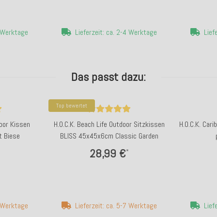
4 Werktage
Lieferzeit: ca. 2-4 Werktage
Lief
Das passt dazu:
Top bewertet
door Kissen
H.O.C.K. Beach Life Outdoor Sitzkissen
H.O.C.K. Car
 Biese
BLISS 45x45x6cm Classic Garden
28,99 €
*
7 Werktage
Lieferzeit: ca. 5-7 Werktage
Lief