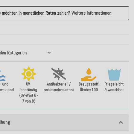
e möchten in monatlichen Raten zahlen?
Weitere Informationen
nden Kategorien
- und
UV-
Antibakteriell /
Bezugsstoff:
Pflegeleicht
weisend
beständig
schimmelresistent
Ökotex 100
& waschbar
(UV-Wert 6 -
7 von 8)
ibung