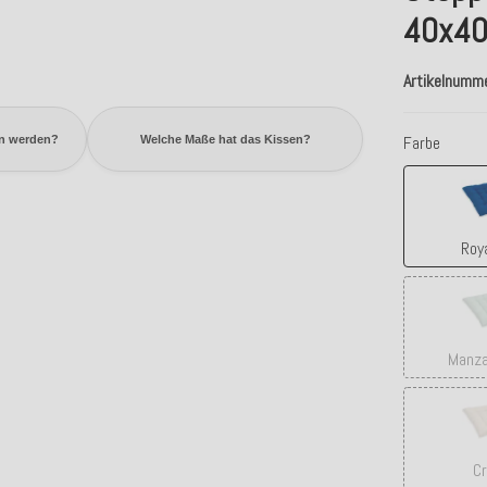
40x40
Artikelnumm
Farbe
n werden?
Welche Maße hat das Kissen?
Roya
Manza
C