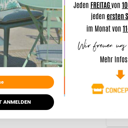
B
z
m
w
p
Ö
m
T ANMELDEN
Made in