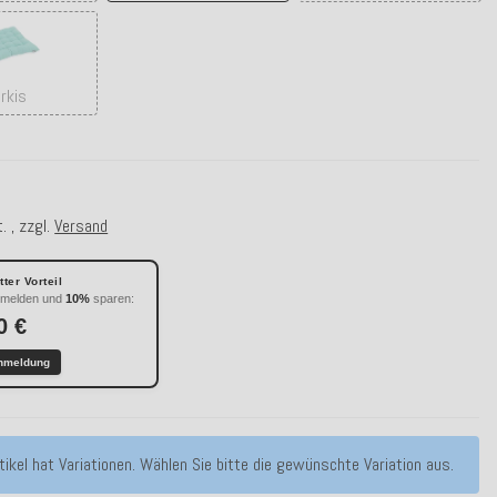
Türkis
rkis
. , zzgl.
Versand
ter Vorteil
nmelden und
10%
sparen:
0 €
nmeldung
tikel hat Variationen. Wählen Sie bitte die gewünschte Variation aus.