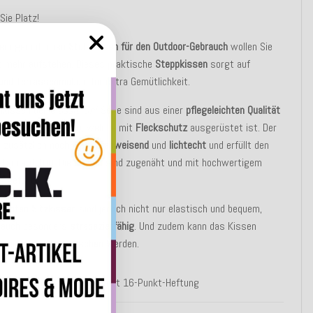
ie Platz!
sem gemütlichen
Stuhlkissen für den Outdoor-Gebrauch
wollen Sie
t mehr aufstehen. Dieses praktische
Steppkissen
sorgt auf
 und Terrassenmöbeln
für extra Gemütlichkeit.
hlkissen der
Classic Uni-
Serie sind aus einer
pflegeleichten Qualität
 Polyacryl (Dralon), welche mit
Fleckschutz
ausgerüstet ist. Der
t zusätzlich noch
wasserabweisend
und
lichtecht
und erfüllt den
Standard 100. Die Kissen sind zugenäht und mit hochwertigem
s gefüllt.
eppten Sitzkissen
sind jedoch nicht nur elastisch und bequem,
 auch besonders
strapazierfähig
. Und zudem kann das Kissen
t bei 30 Grad gewaschen
werden.
omfortables Steppkissen mit 16-Punkt-Heftung