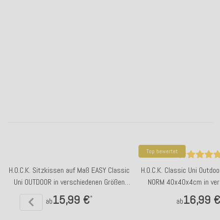
Top bewertet
H.O.C.K. Sitzkissen auf Maß EASY Classic
H.O.C.K. Classic Uni Outdo
Uni OUTDOOR in verschiedenen Größen
NORM 40x40x4cm in ver
und Farben
Farben
15,99 €
16,99 
*
ab
ab