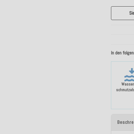
Si
In den folge
Wasser
schmutzab
Beschre