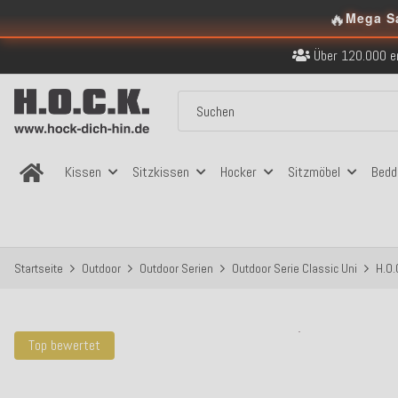
🔥
Kostenloser Versand in
Mega S
Über 120.000 er
Sicher bezahlen
Kostenloser Versand in
Über 120.000 er
Sicher bezahlen
Kostenloser Versand in
Kissen
Sitzkissen
Hocker
Sitzmöbel
Bedd
Startseite
Outdoor
Outdoor Serien
Outdoor Serie Classic Uni
H.O.
Top bewertet