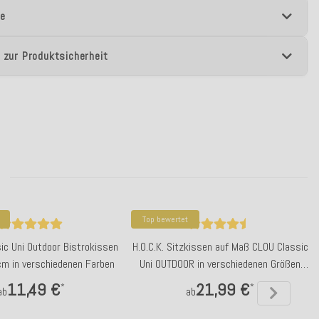
e
 zur Produktsicherheit
Top bewertet
sic Uni Outdoor Bistrokissen
H.O.C.K. Sitzkissen auf Maß CLOU Classic
m in verschiedenen Farben
Uni OUTDOOR in verschiedenen Größen
und Farben
11,49 €
21,99 €
*
*
ab
ab