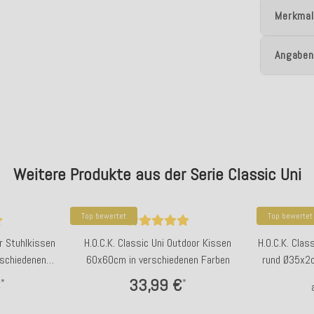
Merkmal
Angaben
Weitere Produkte aus der Serie Classic Uni
Top bewertet
Top bewertet
or Stuhlkissen
H.O.C.K. Classic Uni Outdoor Kissen
H.O.C.K. Clas
schiedenen
60x60cm in verschiedenen Farben
rund Ø35x2c
€
33,99 €
*
*