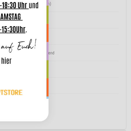
ezug: 100% Polyacryl (Dralon)
ugenäht
it Fleckschutz
asser- und schmutzabweisend
flegeleicht, lichtecht
kotex Standard 100
it PES-Vliesfüllung
 Germany