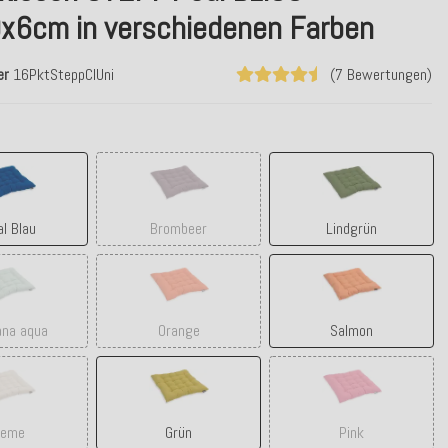
x6cm in verschiedenen Farben
er
16PktSteppClUni
(7 Bewertungen)
Royal Blau
Brombeer
Lindgrün
l Blau
Brombeer
Lindgrün
Manzana aqua
Orange
Salmon
na aqua
Orange
Salmon
Creme
Grün
Pink
reme
Grün
Pink