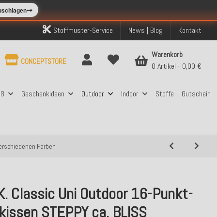
➞
zuschlagen
Stoffmuster-Service
News | Blog
Kontakt
Warenkorb
CONCEPTSTORE
0 Artikel
0,00 €
aß
Geschenkideen
Outdoor
Indoor
Stoffe
Gutschein
verschiedenen Farben
K. Classic Uni Outdoor 16-Punkt-
kissen STEPPY ca. BLISS