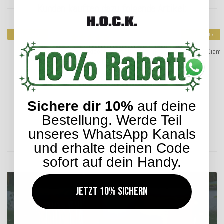
Kunden kauften dazu folgende Artikel:
Top bewertet
Top bewertet
H.O.C.K. Classic Uni Outdoor Kissen 50x50cm in
H.O.C.K. Diam
verschiedenen Farben
24,99 €
*
Sichere dir 10%
auf deine
Bestellung. Werde Teil
Lieferzeit: ca. 2-4 Werktage
unseres WhatsApp Kanals
und erhalte deinen Code
ENTDECKEN SIE UNSER SORTIMENT
sofort auf dein Handy.
Jetzt 10% sichern