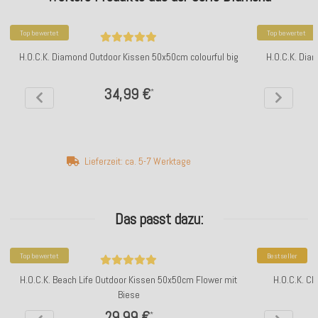
Top bewertet
Top bewertet
H.O.C.K. Diamond Outdoor Kissen 50x50cm colourful big
H.O.C.K. Dia
34,99 €
*
Lieferzeit: ca. 5-7 Werktage
Das passt dazu:
Top bewertet
Bestseller
H.O.C.K. Beach Life Outdoor Kissen 50x50cm Flower mit
H.O.C.K. C
Biese
29,99 €
*