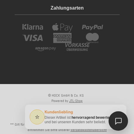
Zahlungsarten
© HOCK GmbH & Co. KG
Powered by
JTL-Shop
×
Kundenliebling
⭐
Dieser Artikel ist
hervorragend bewertet
* Alle Preise inkl. gesetzlicher USt., zzgl.
Versand
und bei unseren Kunden sehr beliebt.
** Gilt für Lieferungen innerhalb Deutschlands, Lieferzeiten für andere Länder
entnehmen Sie bitte unserer
Versandkostenübersicht