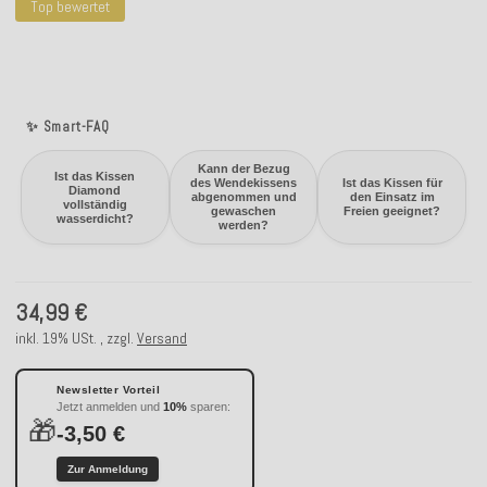
Top bewertet
✨ Smart-FAQ
Kann der Bezug
Ist das Kissen
des Wendekissens
Ist das Kissen für
Diamond
abgenommen und
den Einsatz im
vollständig
gewaschen
Freien geeignet?
wasserdicht?
werden?
34,99 €
inkl. 19% USt. , zzgl.
Versand
Newsletter Vorteil
Jetzt anmelden und
10%
sparen:
🎁
-3,50 €
Zur Anmeldung