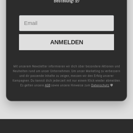
Bestellung!
🎁
Email
ANMELDEN
Mit unserem Newsletter informieren wir dich über besondere Aktionen und
Neuheiten rund um unser Unternehmen. Um unser Marketing zu verbessern
und dir passende Inhalte zu zeigen, messen wir den Erfolg unserer
Kampagnen. Du kannst dich jederzeit mit nur einem Klick wieder abmelden.
Es gelten unsere
AGB
sowie unsere Hinweise zum
Datenschutz
🛡️