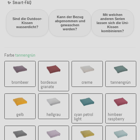
✨ Smart-FAQ
Mit welchen
Kann der Bezug
Sind die Outdoor-
anderen Serien
abgenommen und
Kissen
lassen sich die Uni-
gewaschen
wasserdicht?
Kissen
werden?
kombinieren?
Farbe
tannengrün
brombeer
bordeaux granate
creme
tannengrü
brombeer
bordeaux
creme
tannengrün
granate
gelb
hellgrau
cyan petrol light
himbeer ra
gelb
hellgrau
cyan petrol
himbeer
light
raspberry
grau
lila claro - flieder
grün
manzana a