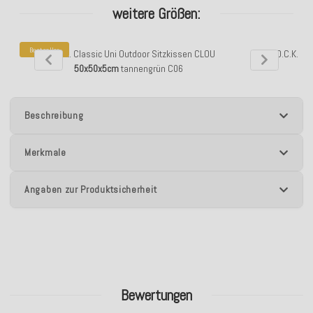
weitere Größen:
Bestseller
H.O.C.K. Classic Uni Outdoor Sitzkissen CLOU
H.O.C.K. Cl
50x50x5cm
tannengrün C06
50
Beschreibung
Merkmale
Angaben zur Produktsicherheit
Bewertungen