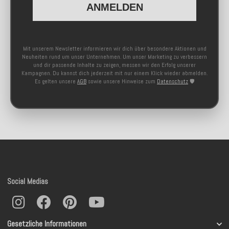
ANMELDEN
Mit unserem Newsletter informieren wir dich über besondere Aktionen und
Neuheiten rund um unser Unternehmen. Um unser Marketing zu verbessern
und dir passende Inhalte zu zeigen, messen wir den Erfolg unserer
Kampagnen. Du kannst dich jederzeit mit nur einem Klick wieder abmelden.
Es gelten unsere
AGB
sowie unsere Hinweise zum
Datenschutz
🛡️
Social Medias
Gesetzliche Informationen