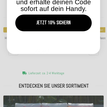
und erhalte deinen Code
sofort auf dein Handy.
Kunden kauften dazu folgende Artikel:
Jetzt 10% sichern
Top bewertet
Top bewertet
H.O.C.K. Classic Streifen Outdoor Sitzkissen 40x40x5cm in
H.O.C.K. Class
verschiedenen Farben
28,99 €
*
Lieferzeit: ca. 2-4 Werktage
ENTDECKEN SIE UNSER SORTIMENT