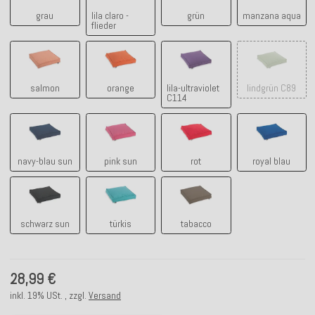
grau
lila claro -
grün
manzana aqua
flieder
salmon
orange
lila-ultraviolet C114
lindgrün C
salmon
orange
lila-ultraviolet
lindgrün C89
C114
navy-blau sun
pink sun
rot
royal blau
navy-blau sun
pink sun
rot
royal blau
schwarz sun
türkis
tabacco
schwarz sun
türkis
tabacco
28,99 €
inkl. 19% USt. , zzgl.
Versand