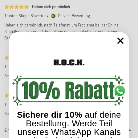
Haben sich persönlich
Trusted Shops Bewertung
Service-Bewertung
Haben sich persönlich, nach Telefonat, um Probleme bei der Online-
Bestellung gekümmert. Bestellung dann kein Problem mehr. Zügig
Bestellung erledigt und abgeschickt.
Schnelle Lieferung
Trusted Shops Bewertung
Service-Bewertung
Schnelle Lieferung
Schnelle Lieferung
Trusted Shops Bewertung
Service-Bewertung
Sichere dir 10%
auf deine
Schnelle Lieferung
Bestellung. Werde Teil
unseres WhatsApp Kanals
Einträge 1 – 10 von 476
1
…
48