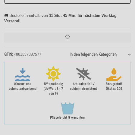
🚚 Bestelle innerhalb von
11 Std. 45 Min.
für
nächsten Werktag
Versand
!
GTIN
4001537087577
In den folgenden Kategorien
Wasser- und
UV-beständig
Antibakteriell /
Bezugsstoff:
schmutzabweisend
(UV-Wert 6 - 7
schimmelresistent
Ökotex 100
von 8)
Pflegeleicht & waschbar