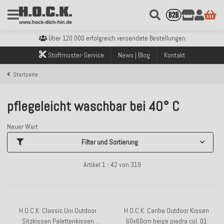
Kostenloser Versand innerhalb Deutschlands ab 99€ Bestellwert
Über 120.000 erfolgreich versendete Bestellungen
Sicher bezahlen mit Klarna, PayPal & Amazon Pay
Stoffmuster-Service
News | Blog
Kontakt
Kostenloser Versand innerhalb Deutschlands ab 99€ Bestellwert
Über 120.000 erfolgreich versendete Bestellungen
Startseite
Sicher bezahlen mit Klarna, PayPal & Amazon Pay
Kostenloser Versand innerhalb Deutschlands ab 99€ Bestellwert
pflegeleicht waschbar bei 40° C
Neuer Wert
Filter und Sortierung
Artikel 1 - 42 von 319
H.O.C.K. Classic Uni Outdoor
H.O.C.K. Caribe Outdoor Kissen
Sitzkissen Palettenkissen
60x60cm beige piedra col. 01