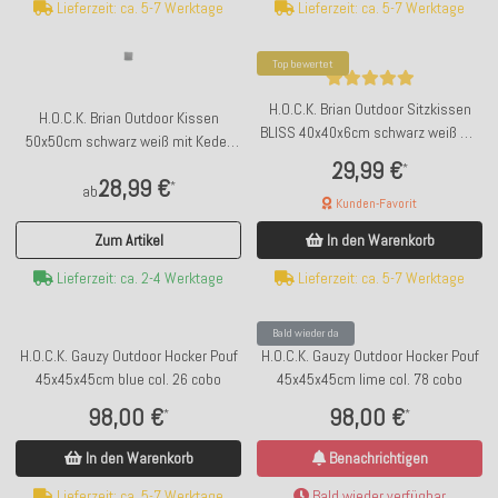
Lieferzeit: ca. 5-7 Werktage
Lieferzeit: ca. 5-7 Werktage
Top bewertet
H.O.C.K. Brian Outdoor Sitzkissen
H.O.C.K. Brian Outdoor Kissen
BLISS 40x40x6cm schwarz weiß mit
50x50cm schwarz weiß mit Keder
Biese kleingemustert Glory
neon grün kleingemustert Glory
29,99 €
*
28,99 €
*
ab
Kunden-Favorit
Zum Artikel
In den Warenkorb
Lieferzeit: ca. 2-4 Werktage
Lieferzeit: ca. 5-7 Werktage
Bald wieder da
H.O.C.K. Gauzy Outdoor Hocker Pouf
H.O.C.K. Gauzy Outdoor Hocker Pouf
45x45x45cm blue col. 26 cobo
45x45x45cm lime col. 78 cobo
98,00 €
98,00 €
*
*
In den Warenkorb
Benachrichtigen
Lieferzeit: ca. 5-7 Werktage
Bald wieder verfügbar