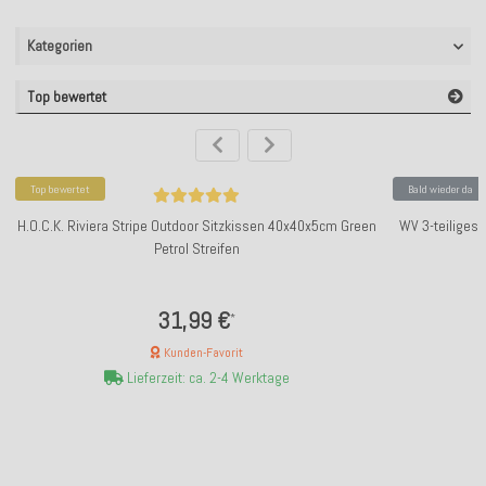
Kategorien
Top bewertet
Top bewertet
Bald wieder da
H.O.C.K. Riviera Stripe Outdoor Sitzkissen 40x40x5cm Green
WV 3-teiliges
Petrol Streifen
31,99 €
*
Kunden-Favorit
Lieferzeit: ca. 2-4 Werktage