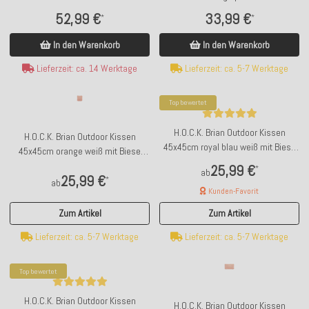
Bodenkissen BODO 60x60x10cm
52,99 €
33,99 €
*
*
hellgrau col. 101
In den Warenkorb
In den Warenkorb
Lieferzeit: ca. 14 Werktage
Lieferzeit: ca. 5-7 Werktage
Top bewertet
H.O.C.K. Brian Outdoor Kissen
H.O.C.K. Brian Outdoor Kissen
45x45cm royal blau weiß mit Biese
45x45cm orange weiß mit Biese
kleingemustert
kleingemustert
25,99 €
*
ab
25,99 €
*
ab
Kunden-Favorit
Zum Artikel
Zum Artikel
Lieferzeit: ca. 5-7 Werktage
Lieferzeit: ca. 5-7 Werktage
Top bewertet
H.O.C.K. Brian Outdoor Kissen
H.O.C.K. Brian Outdoor Kissen