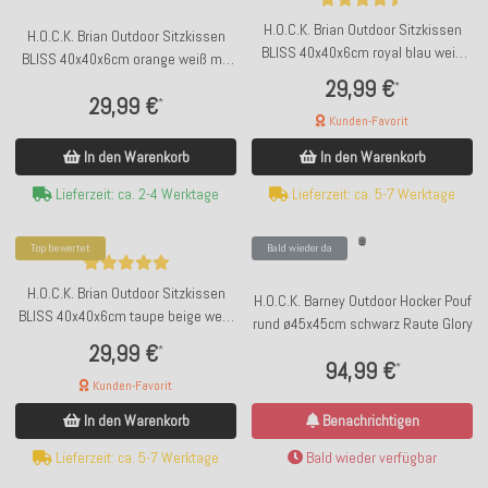
H.O.C.K. Brian Outdoor Sitzkissen
H.O.C.K. Brian Outdoor Sitzkissen
BLISS 40x40x6cm royal blau weiß
BLISS 40x40x6cm orange weiß mit
mit Biese kleingemustert
Biese kleingemustert
29,99 €
*
29,99 €
*
Kunden-Favorit
In den Warenkorb
In den Warenkorb
Lieferzeit: ca. 2-4 Werktage
Lieferzeit: ca. 5-7 Werktage
Top bewertet
Bald wieder da
H.O.C.K. Brian Outdoor Sitzkissen
H.O.C.K. Barney Outdoor Hocker Pouf
BLISS 40x40x6cm taupe beige weiß
rund ø45x45cm schwarz Raute Glory
mit Biese kleingemustert
29,99 €
*
94,99 €
*
Kunden-Favorit
Benachrichtigen
In den Warenkorb
Bald wieder verfügbar
Lieferzeit: ca. 5-7 Werktage