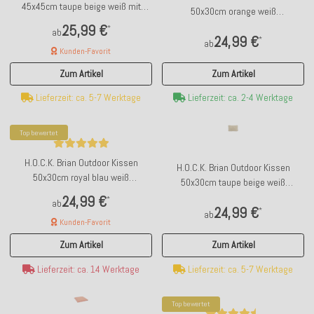
45x45cm taupe beige weiß mit
50x30cm orange weiß
Biese kleingemustert
kleingemustert
25,99 €
*
ab
24,99 €
*
ab
Kunden-Favorit
Zum Artikel
Zum Artikel
Lieferzeit: ca. 2-4 Werktage
Lieferzeit: ca. 5-7 Werktage
Top bewertet
H.O.C.K. Brian Outdoor Kissen
H.O.C.K. Brian Outdoor Kissen
50x30cm royal blau weiß
50x30cm taupe beige weiß
kleingemustert
kleingemustert
24,99 €
*
ab
24,99 €
*
ab
Kunden-Favorit
Zum Artikel
Zum Artikel
Lieferzeit: ca. 5-7 Werktage
Lieferzeit: ca. 14 Werktage
Top bewertet