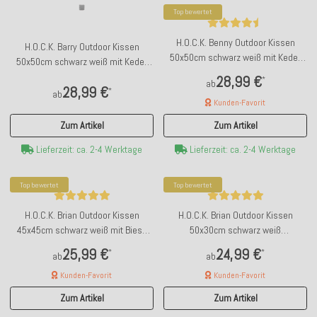
Top bewertet
H.O.C.K. Benny Outdoor Kissen
H.O.C.K. Barry Outdoor Kissen
50x50cm schwarz weiß mit Keder
50x50cm schwarz weiß mit Keder
neon orange Two Tone Glory
neon pink Polca Dots Glory
28,99 €
*
ab
28,99 €
*
ab
Kunden-Favorit
Zum Artikel
Zum Artikel
Lieferzeit: ca. 2-4 Werktage
Lieferzeit: ca. 2-4 Werktage
Top bewertet
Top bewertet
H.O.C.K. Brian Outdoor Kissen
H.O.C.K. Brian Outdoor Kissen
45x45cm schwarz weiß mit Biese
50x30cm schwarz weiß
kleingemustert Glory
kleingemustert Glory
25,99 €
24,99 €
*
*
ab
ab
Kunden-Favorit
Kunden-Favorit
Zum Artikel
Zum Artikel