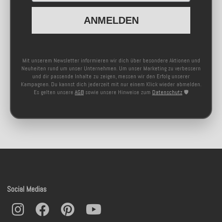
ANMELDEN
Mit unserem Newsletter informieren wir dich über besondere Aktionen und
Neuheiten rund um unser Unternehmen. Um unser Marketing zu verbessern
und dir passende Inhalte zu zeigen, messen wir den Erfolg unserer
Kampagnen. Du kannst dich jederzeit mit nur einem Klick wieder abmelden.
Es gelten unsere
AGB
sowie unsere Hinweise zum
Datenschutz
🛡️
Social Medias