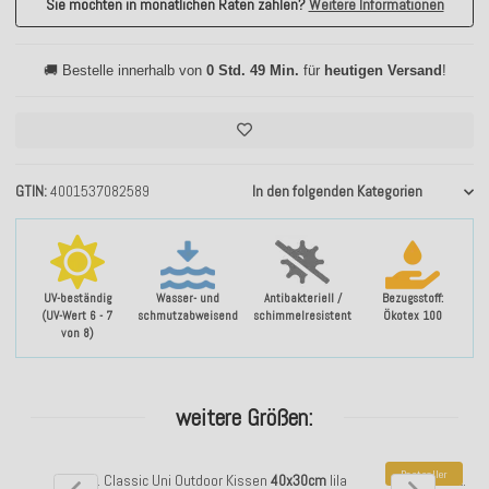
Sie möchten in monatlichen Raten zahlen?
Weitere Informationen
🚚 Bestelle innerhalb von
0 Std. 49 Min.
für
heutigen Versand
!
GTIN
4001537082589
In den folgenden Kategorien
UV-beständig
Wasser- und
Antibakteriell /
Bezugsstoff:
(UV-Wert 6 - 7
schmutzabweisend
schimmelresistent
Ökotex 100
von 8)
weitere Größen:
Bestseller
H.O.C.K. Classic Uni Outdoor Kissen
40x30cm
lila
H.O.C.K. Cl