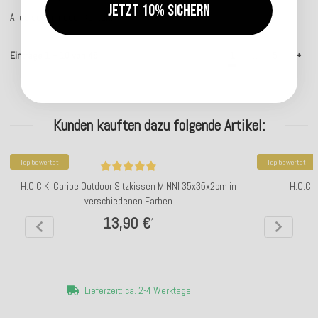
Jetzt 10% sichern
Alles super, neuer Kontakt
Einträge 1 – 10 von 48
1
…
5
Kunden kauften dazu folgende Artikel:
Top bewertet
Top bewertet
H.O.C.K. Caribe Outdoor Sitzkissen MINNI 35x35x2cm in
H.O.C.
verschiedenen Farben
13,90 €
*
Lieferzeit: ca. 2-4 Werktage