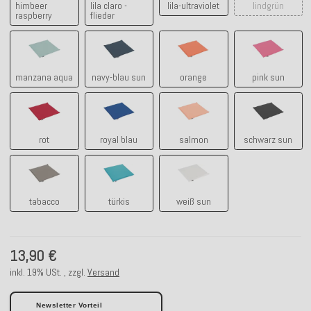
himbeer
lila claro -
lila-ultraviolet
lindgrün
raspberry
flieder
manzana aqua
navy-blau sun
orange
pink sun
manzana aqua
navy-blau sun
orange
pink sun
rot
royal blau
salmon
schwarz s
rot
royal blau
salmon
schwarz sun
tabacco
türkis
weiß sun
tabacco
türkis
weiß sun
13,90 €
inkl. 19% USt. , zzgl.
Versand
Newsletter Vorteil