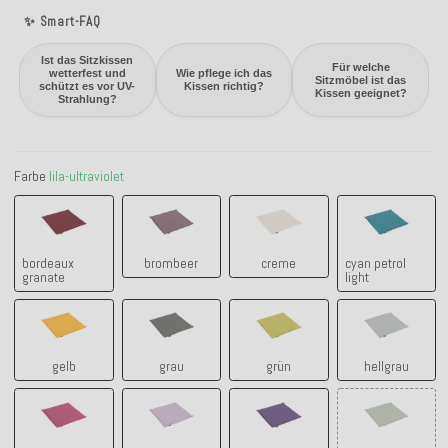
✨ Smart-FAQ
Ist das Sitzkissen
Für welche
wetterfest und
Wie pflege ich das
Sitzmöbel ist das
schützt es vor UV-
Kissen richtig?
Kissen geeignet?
Strahlung?
Farbe
lila-ultraviolet
bordeaux granate
brombeer
creme
cyan petrol 
bordeaux
brombeer
creme
cyan petrol
granate
light
gelb
grau
grün
hellgrau
gelb
grau
grün
hellgrau
himbeer raspberry
lila claro - flieder
lila-ultraviolet
lindgrün