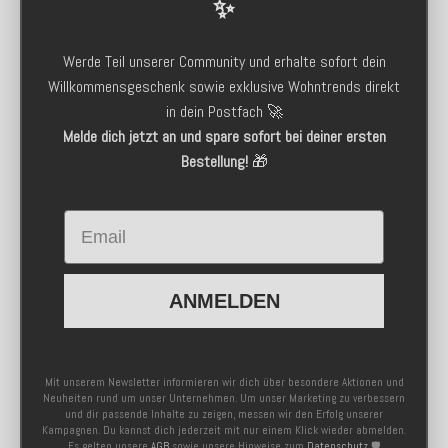
✨
Werde Teil unserer Community und erhalte sofort dein
Willkommensgeschenk sowie exklusive Wohntrends direkt
in dein Postfach 🚀
Melde dich jetzt an und spare sofort bei deiner ersten
Bestellung!
🎁
Email
ANMELDEN
Mit unserem Newsletter informieren wir dich über besondere Aktionen und
Neuheiten rund um unser Unternehmen. Um unser Marketing zu verbessern
und dir passende Inhalte zu zeigen, messen wir den Erfolg unserer
Kampagnen. Du kannst dich jederzeit mit nur einem Klick wieder abmelden.
Es gelten unsere
AGB
sowie unsere Hinweise zum
Datenschutz
🛡️