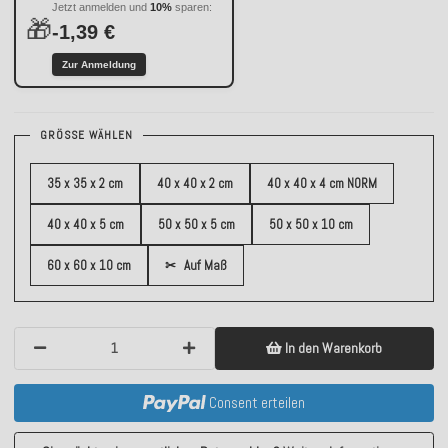
Jetzt anmelden und
10%
sparen:
🎁
-1,39 €
Zur Anmeldung
GRÖSSE WÄHLEN
35 x 35 x 2 cm
40 x 40 x 2 cm
40 x 40 x 4 cm NORM
40 x 40 x 5 cm
50 x 50 x 5 cm
50 x 50 x 10 cm
60 x 60 x 10 cm
✂
Auf Maß
In den Warenkorb
Consent erteilen