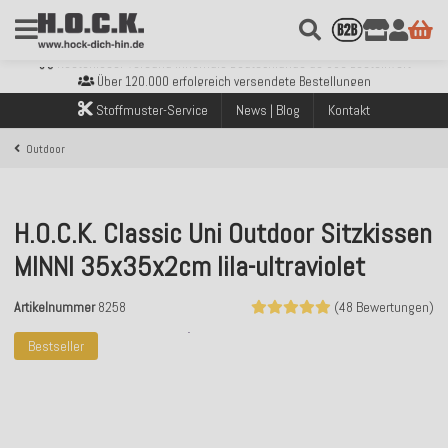
Kostenloser Versand innerhalb Deutschlands ab 99€ Bestellwert
Über 120.000 erfolgreich versendete Bestellungen
Sicher bezahlen mit Klarna, PayPal & Amazon Pay
Stoffmuster-Service
News | Blog
Kontakt
Kostenloser Versand innerhalb Deutschlands ab 99€ Bestellwert
Über 120.000 erfolgreich versendete Bestellungen
Outdoor
Sicher bezahlen mit Klarna, PayPal & Amazon Pay
Kostenloser Versand innerhalb Deutschlands ab 99€ Bestellwert
H.O.C.K. Classic Uni Outdoor Sitzkissen
MINNI 35x35x2cm lila-ultraviolet
Artikelnummer
8258
(48 Bewertungen)
Bestseller