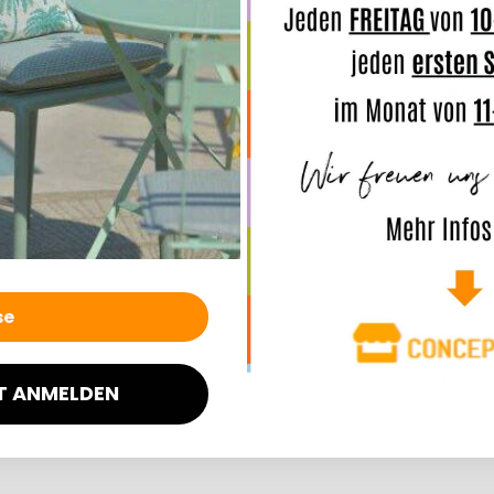
Wasser
schmutzab
H.O.C.K
Outdoo
MINNI
40
T ANMELDEN
ul