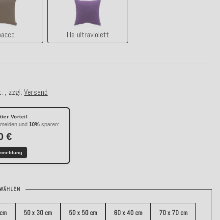
tabacco
lila ultraviolett
bacco
lila ultraviolett
. , zzgl.
Versand
ter Vorteil
nmelden und
10%
sparen:
0 €
nmeldung
WÄHLEN
 cm
50 x 30 cm
50 x 50 cm
60 x 40 cm
70 x 70 cm