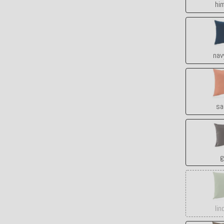
hi
nav
sa
g
lin