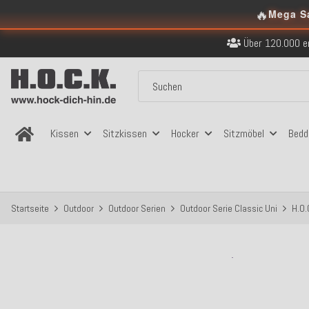
🔥
Mega S
Kostenloser Versand in
Über 120.000 er
Sicher bezahlen
Kostenloser Versand in
Über 120.000 er
Sicher bezahlen
Kostenloser Versand in
Kissen
Sitzkissen
Hocker
Sitzmöbel
Bedd
Startseite
Outdoor
Outdoor Serien
Outdoor Serie Classic Uni
H.O.