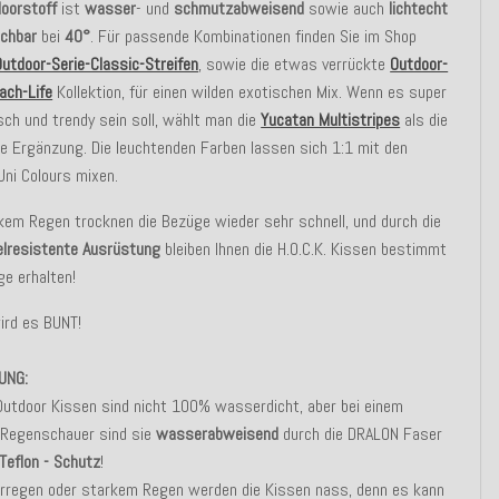
oorstoff
ist
wasser
- und
schmutzabweisend
sowie auch
lichtecht
chbar
bei
40°
. Für passende Kombinationen finden Sie im Shop
Outdoor-Serie-Classic-Streifen
, sowie die etwas verrückte
Outdoor-
ach-Life
Kollektion, für einen wilden exotischen Mix. Wenn es super
ch und trendy sein soll, wählt man die
Yucatan Multistripes
als die
 Ergänzung. Die leuchtenden Farben lassen sich 1:1 mit den
Uni Colours mixen.
kem Regen trocknen die Bezüge wieder sehr schnell, und durch die
lresistente Ausrüstung
bleiben Ihnen die H.O.C.K. Kissen bestimmt
ge erhalten!
ird es BUNT!
UNG:
Outdoor Kissen sind nicht 100% wasserdicht, aber bei einem
 Regenschauer sind sie
wasserabweisend
durch die DRALON Faser
Teflon - Schutz
!
erregen oder starkem Regen werden die Kissen nass, denn es kann