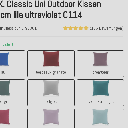
K. Classic Uni Outdoor Kissen
m lila ultraviolet C114
er
ClassicUni2-90301
(186 Bewertungen)
traviolett
blau
bordeaux granate
brombeer
lau
bordeaux granate
brombeer
tannengrün
hellgrau
cyan petrol light
engrün
hellgrau
cyan petrol light
himbeer
lila claro - flieder
manzana aqua