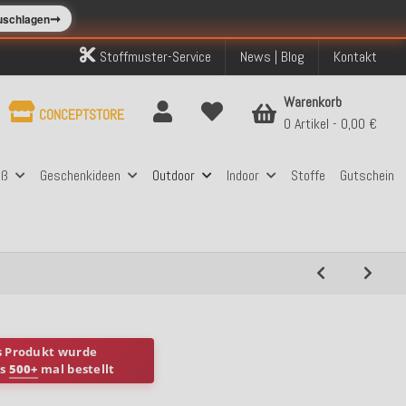
➞
zuschlagen
Stoffmuster-Service
News | Blog
Kontakt
Warenkorb
CONCEPTSTORE
0 Artikel
0,00 €
aß
Geschenkideen
Outdoor
Indoor
Stoffe
Gutschein
s Produkt wurde
ts
500+
mal bestellt