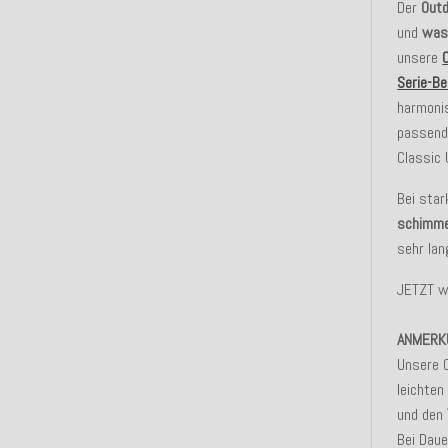
Der
Outd
und
was
unsere
Serie-Be
harmonis
passende
Classic 
Bei star
schimme
sehr lan
JETZT w
ANMERK
Unsere 
leichten
und den
Bei Dau