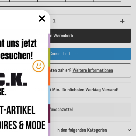
In den Warenkorb
Consent erteilen
e möchten in monatlichen Raten zahlen?
Weitere Informationen
stelle innerhalb von
2 Std. 25 Min.
für
nächsten Werktag Versand
!
Auf Wunschzettel
37903013
In den folgenden Kategorien