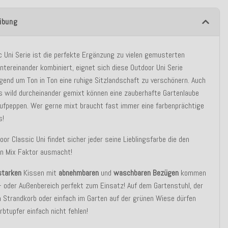
ibung
c Uni Serie ist die perfekte Ergänzung zu vielen gemusterten
ntereinander kombiniert, eignet sich diese Outdoor Uni Serie
gend um Ton in Ton eine ruhige Sitzlandschaft zu verschönern. Auch
`s wild durcheinander gemixt können eine zauberhafte Gartenlaube
aufpeppen. Wer gerne mixt braucht fast immer eine farbenprächtige
s!
oor Classic Uni findet sicher jeder seine Lieblingsfarbe die den
en Mix Faktor ausmacht!
starken
Kissen mit
abnehmbaren
und
waschbaren Bezügen
kommen
- oder Außenbereich perfekt zum Einsatz! Auf dem Gartenstuhl, der
m Strandkorb oder einfach im Garten auf der grünen Wiese dürfen
rbtupfer einfach nicht fehlen!