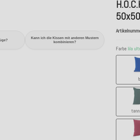
H.O.C.
50x50c
Artikelnumm
Kann ich die Kissen mit anderen Mustern
züge?
kombinieren?
Farbe
lila ul
b
tann