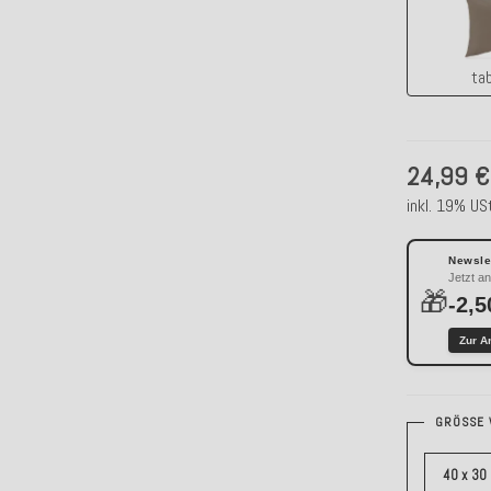
ta
24,99 €
inkl. 19% USt
Newslet
Jetzt a
🎁
-2,5
Zur A
GRÖSSE 
40 x 30