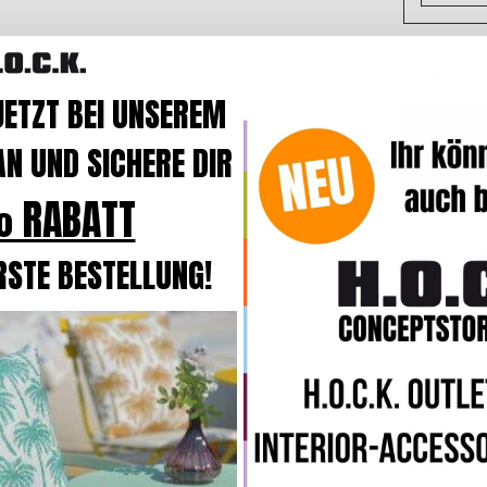
JETZT BEI UNSEREM
N UND SICHERE DIR
 RABATT
Si
RSTE BESTELLUNG!
🚚 Be
GTIN
40015