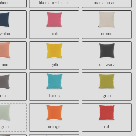
mbeer
lila claro - flieder
manzana aqua
navy-blau
pink
creme
y-blau
pink
creme
salmon
gelb
schwarz
lmon
gelb
schwarz
grau
türkis
grün
rau
türkis
grün
lindgrün
orange
rot
dgrün
orange
rot