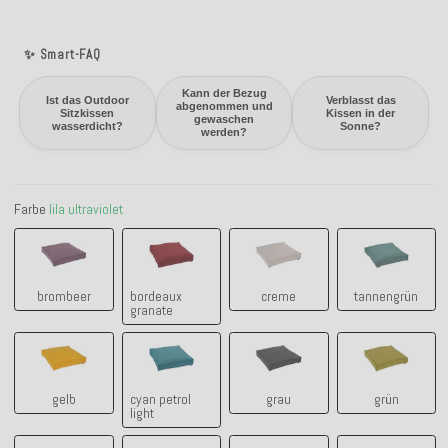
✨ Smart-FAQ
Kann der Bezug
Ist das Outdoor
Verblasst das
abgenommen und
Sitzkissen
Kissen in der
gewaschen
wasserdicht?
Sonne?
werden?
Farbe
lila ultraviolet
brombeer
bordeaux granate
creme
tannengrü
brombeer
bordeaux
creme
tannengrün
granate
gelb
cyan petrol light
grau
grün
gelb
cyan petrol
grau
grün
light
himbeer
lila flieder
lila ultraviolet
lindgrün