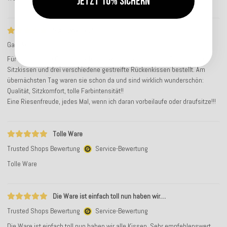
Jetzt 10% sichern
Schockverliebt
Gast M
Für unsere neue Gartenbank haben wir drei verschiedene Farben dieser
Sitzkissen und drei verschiedene gestreifte Rückenkissen bestellt. Am
übernächsten Tag waren sie schon da und sind wirklich wunderschön:
Qualität, Sitzkomfort, tolle Farbintensität!!
Eine Riesenfreude, jedes Mal, wenn ich daran vorbeilaufe oder draufsitze!!!
Tolle Ware
Trusted Shops Bewertung
Service-Bewertung
Tolle Ware
Die Ware ist einfach toll nun haben wir…
Trusted Shops Bewertung
Service-Bewertung
Die Ware ist einfach toll nun haben wir alle Kissen. Sehr empfehlenswert