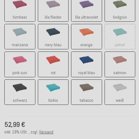
himbeer
lila flieder
lila ultraviolet
lindgrün
manzana
navy-blau
orange
petrol
manzana
navy-blau
orange
petrol
pink sun
rot
royal blau
salmon
pink sun
rot
royal blau
salmon
schwarz
türkis
tabacco
weiß
schwarz
türkis
tabacco
weiß
52,99 €
inkl. 19% USt. , zzgl.
Versand