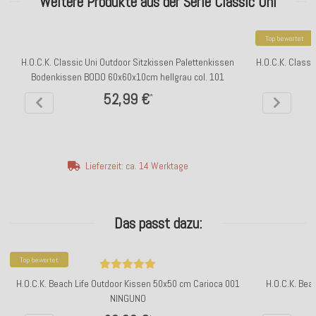
Weitere Produkte aus der Serie Classic Uni
Top bewertet
H.O.C.K. Classic Uni Outdoor Sitzkissen Palettenkissen
H.O.C.K. Class
Bodenkissen BODO 60x60x10cm hellgrau col. 101
52,99 €
*
Lieferzeit: ca. 14 Werktage
Das passt dazu:
Top bewertet
H.O.C.K. Beach Life Outdoor Kissen 50x50 cm Carioca 001
H.O.C.K. Bea
NINGUNO