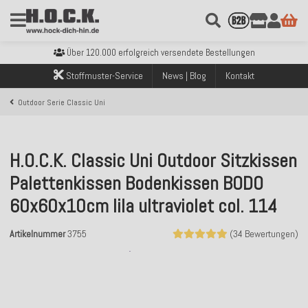
Kostenloser Versand innerhalb Deutschlands ab 99€ Bestellwert
Über 120.000 erfolgreich versendete Bestellungen
Sicher bezahlen mit Klarna, PayPal & Amazon Pay
Stoffmuster-Service
News | Blog
Kontakt
Kostenloser Versand innerhalb Deutschlands ab 99€ Bestellwert
Über 120.000 erfolgreich versendete Bestellungen
Outdoor Serie Classic Uni
Sicher bezahlen mit Klarna, PayPal & Amazon Pay
Kostenloser Versand innerhalb Deutschlands ab 99€ Bestellwert
H.O.C.K. Classic Uni Outdoor Sitzkissen
Palettenkissen Bodenkissen BODO
60x60x10cm lila ultraviolet col. 114
Artikelnummer
3755
(34 Bewertungen)