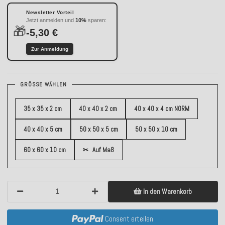
Newsletter Vorteil
Jetzt anmelden und
10%
sparen:
🎁
-5,30 €
Zur Anmeldung
GRÖSSE WÄHLEN
35 x 35 x 2 cm
40 x 40 x 2 cm
40 x 40 x 4 cm NORM
40 x 40 x 5 cm
50 x 50 x 5 cm
50 x 50 x 10 cm
60 x 60 x 10 cm
✂
Auf Maß
In den Warenkorb
Consent erteilen