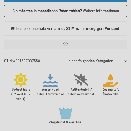
Sie möchten in monatlichen Raten zahlen?
Weitere Informationen
🚚 Bestelle innerhalb von
3 Std. 21 Min.
für
morgigen Versand
!
GTIN
4001537037558
In den folgenden Kategorien
UV-beständig
Wasser- und
Antibakteriell /
Bezugsstoff:
(UV-Wert 6 - 7
schmutzabweisend
schimmelresistent
Ökotex 100
von 8)
Pflegeleicht & waschbar