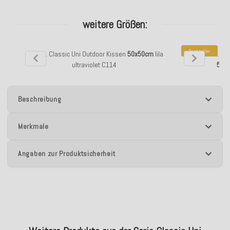
weitere Größen:
Bestseller
H.O.C.K. Classic Uni Outdoor Kissen
50x50cm
lila
H.O.C.K. Cl
ultraviolet C114
50x
Beschreibung
Merkmale
Angaben zur Produktsicherheit