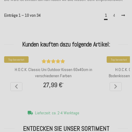
Einträge 1 – 10 von 34
1
4
Kunden kauften dazu folgende Artikel:
Top bewertet
Top bewertet
H.O.C.K. Classic Uni Outdoor Kissen 60x40cm in
H.O.C.K. C
verschiedenen Farben
Bodenkissen 
27,99 €
*
Lieferzeit: ca. 2-4 Werktage
ENTDECKEN SIE UNSER SORTIMENT