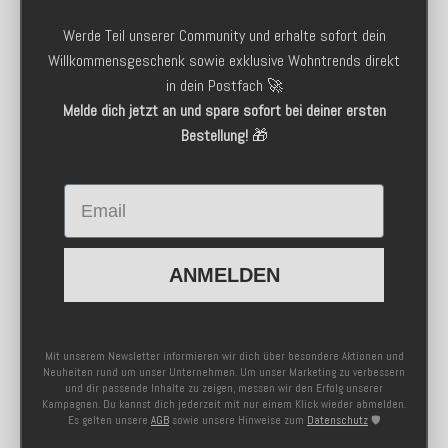
Werde Teil unserer Community und erhalte sofort dein
Willkommensgeschenk sowie exklusive Wohntrends direkt
in dein Postfach 🚀
Melde dich jetzt an und spare sofort bei deiner ersten
Bestellung!
🎁
Email
ANMELDEN
Mit unserem Newsletter informieren wir dich über besondere Aktionen und
Neuheiten rund um unser Unternehmen. Um unser Marketing zu verbessern
und dir passende Inhalte zu zeigen, messen wir den Erfolg unserer
Kampagnen. Du kannst dich jederzeit mit nur einem Klick wieder abmelden.
Es gelten unsere
AGB
sowie unsere Hinweise zum
Datenschutz
🛡️