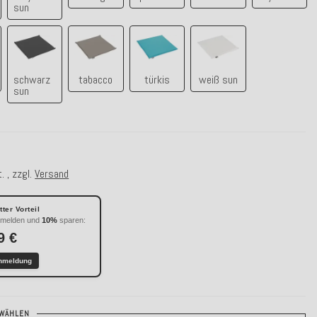
sun
n
schwarz sun
tabacco
türkis
weiß sun
schwarz
tabacco
türkis
weiß sun
sun
. , zzgl.
Versand
ter Vorteil
nmelden und
10%
sparen:
9 €
nmeldung
WÄHLEN