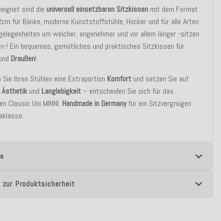
eignet sind die
universell einsetzbaren Sitzkissen
mit dem Format
m für Bänke, moderne Kunststoffstühle, Hocker und für alle Arten
gelegenheiten um weicher, angenehmer und vor allem länger -sitzen
en-! Ein bequemes, gemütliches und praktisches Sitzkissen für
und
Draußen
!
n Sie Ihren Stühlen eine Extraportion
Komfort
und setzen Sie auf
,
Ästhetik
und
Langlebigkeit
– entscheiden Sie sich für das
en Classic Uni MINNI.
Handmade in Germany
für ein Sitzvergnügen
aklasse.
e
 zur Produktsicherheit