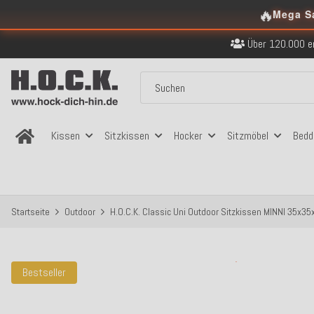
🔥
Mega S
Kostenloser Versand in
Über 120.000 er
Sicher bezahlen
Kostenloser Versand in
Über 120.000 er
Sicher bezahlen
Kostenloser Versand in
Kissen
Sitzkissen
Hocker
Sitzmöbel
Bedd
Startseite
Outdoor
H.O.C.K. Classic Uni Outdoor Sitzkissen MINNI 35x3
Bestseller