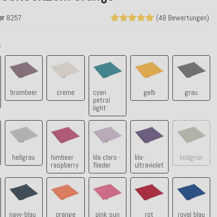
er
8257
(48 Bewertungen)
e
aux granate
brombeer
creme
cyan petrol light
gelb
grau
brombeer
creme
cyan
gelb
grau
petrol
light
hellgrau
himbeer raspberry
lila claro - flieder
lila-ultraviolet
lindgrün
hellgrau
himbeer
lila claro -
lila-
lindgrün
raspberry
flieder
ultraviolet
na aqua
navy-blau sun
orange
pink sun
rot
royal bla
navy-blau
orange
pink sun
rot
royal blau