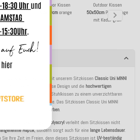
utdoor
Outdoor Kissen
Outdoor Kissen
tzenkissen
60x40cm
orange
50x50cm
PIPE orange
5
10cm
orange
mit Keder grün
ibung
 Sie
höchsten Sitzkomfort
mit unserem Sitzkissen
Classic Uni MINNI
röße
35x35x2cm
. Das zeitlose Design und die
hochwertigen
ien
machen dieses Outdoor-Stuhlkissen zu einem unverzichtbaren
re für Ihre Stühle oder Bänke. Das Sitzkissen Classic Uni MINNI
in
über 20
verschiedenen
Farben
.
ug aus
strapazierfähigem Polyacryl
verleiht dem Sitzkissen nicht
e
angenehme Haptik
, sondern sorgt auch für eine
lange Lebensdauer
.
 Sie Ihre Zeit im Freien, denn dieses Sitzkissen ist
UV-beständig