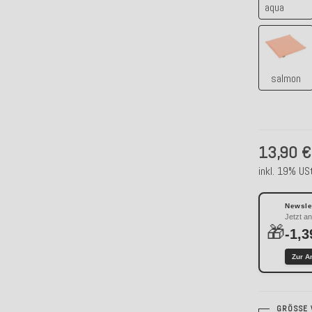
aqua
salmo
salmon
13,90 €
inkl. 19% USt
Newslet
Jetzt a
🎁
-1,3
Zur A
GRÖSSE 