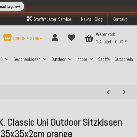
➞
zuschlagen
Stoffmuster-Service
News | Blog
Kontakt
Warenkorb
CONCEPTSTORE
0 Artikel
0,00 €
aß
Geschenkideen
Outdoor
Indoor
Stoffe
Gutschein
K. Classic Uni Outdoor Sitzkissen
 35x35x2cm orange