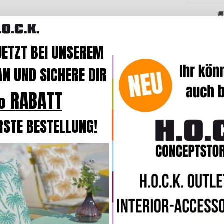
🚚
JETZT BEI UNSEREM
N UND SICHERE DIR
GTIN
40015
 RABATT
RSTE BESTELLUNG!
Wasser
schmutza
Bestsell
H.O.C.K