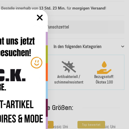
 Bestelle innerhalb von
13 Std. 23 Min.
für
morgigen Versand
!
Auf Wunschzettel
37082572
In den folgenden Kategorien
- und
UV-beständig (UV-
Antibakteriell /
Bezugsstoff:
bweisend
Wert 6 - 7 von 8)
schimmelresistent
Ökotex 100
weitere Größen:
er
Bestseller
Top bewertet
. Classic Uni
H.O.C.K. Classic Uni
H.O.C.K. Classic Uni