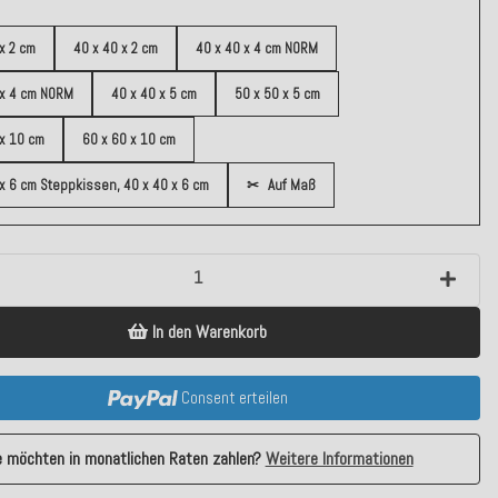
x 2 cm
40 x 40 x 2 cm
40 x 40 x 4 cm NORM
 x 4 cm NORM
40 x 40 x 5 cm
50 x 50 x 5 cm
 x 10 cm
60 x 60 x 10 cm
 x 6 cm Steppkissen, 40 x 40 x 6 cm
✂
Auf Maß
In den Warenkorb
Consent erteilen
e möchten in monatlichen Raten zahlen?
Weitere Informationen