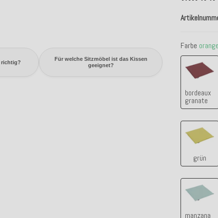
Artikelnumm
Farbe
orang
Für welche Sitzmöbel ist das Kissen
borde
 richtig?
geeignet?
bordeaux
granate
grün
grün
manza
manzana