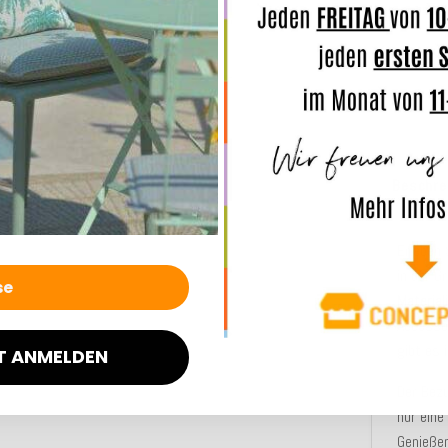
O
Matra
50x50x
Beschre
Erleben
in der G
Material
Accessoi
gibt es 
T ANMELDEN
Der Bez
nur ein
Genießen