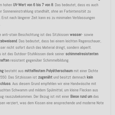
em hohen
UV-Wert von 6 bis 7 von 8
. Das bedeutet, dass es auch
er Sonneneinstrahlung standhält, ohne an Farbintensität zu
n. Erst nach längerer Zeit kann es zu minimalen Verblassungen
.
e anti-stain Beschichtung ist das Sitzkissen
wasser
- sowie
zabweisend
. Das bedeutet, dass bei einem leichten Regenschauer,
er nicht sofort durch das Material dringt, sondern abperlt.
s ist das Outdoor-Stuhlkissen dank seiner
schimmelresistenten
haften
resistent gegenüber Schimmelbildung.
ung
besteht aus
mittelfestem Polyätherschaum
mit einer Dichte
2550. Das Sitzkissen ist
zugenäht
und besitzt demnach
kein
schluss
. Aus diesem Grund empfehlen wir eine Handwäsche mit
euchten Schwamm und mildem Spülmittel, um kleine Flecken aus
ug rauszubekommen. Der Bezug ist mit einer
Biese rund um
das
ssen verziert, was dem Kissen eine ansprechende und moderne Note