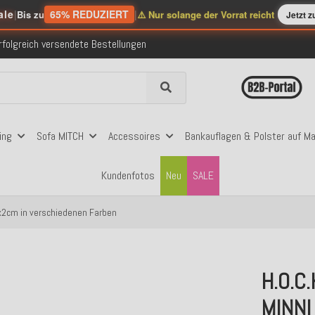
ale
|
65% REDUZIERT
|
Bis zu
⚠️ Nur solange der Vorrat reicht
Jetzt 
nerhalb Deutschlands ab 99€ Bestellwert
folgreich versendete Bestellungen
 mit Klarna, PayPal & Amazon Pay
nerhalb Deutschlands ab 99€ Bestellwert
folgreich versendete Bestellungen
 mit Klarna, PayPal & Amazon Pay
nerhalb Deutschlands ab 99€ Bestellwert
ing
Sofa MITCH
Accessoires
Bankauflagen & Polster auf M
Kundenfotos
Neu
SALE
5x2cm in verschiedenen Farben
H.O.C.
MINNI