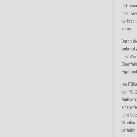
mit ein
intensiv
verliere
kommen
Durch di
schmut
das Wass
Ebenfall
Eigensc
Die
Füll
von RG 
Reißver
einem f
dem Bez
Stuhlki
verleiht.