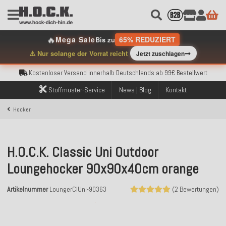
🔥
Mega Sale
65% REDUZIERT
Bis zu
Kostenloser Versand innerhalb Deutschlands ab 99€ Bestellwert
➞
⚠️ Nur solange der Vorrat reicht
Jetzt zuschlagen
Über 120.000 erfolgreich versendete Bestellungen
Sicher bezahlen mit Klarna, PayPal & Amazon Pay
Kostenloser Versand innerhalb Deutschlands ab 99€ Bestellwert
Über 120.000 erfolgreich versendete Bestellungen
Stoffmuster-Service
News | Blog
Kontakt
Sicher bezahlen mit Klarna, PayPal & Amazon Pay
Kostenloser Versand innerhalb Deutschlands ab 99€ Bestellwert
Hocker
H.O.C.K. Classic Uni Outdoor
Loungehocker 90x90x40cm orange
Artikelnummer
LoungerClUni-90363
(2 Bewertungen)