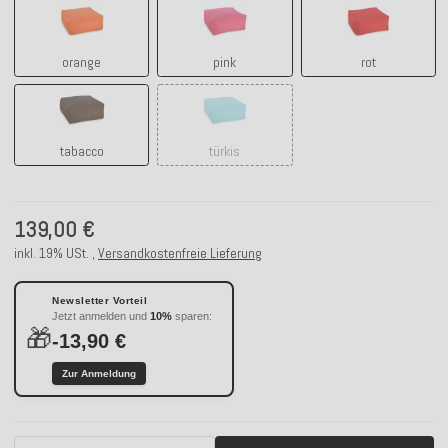
orange
pink
rot
orange
pink
rot
tabacco
türkis
tabacco
türkis
139,00 €
inkl. 19% USt. ,
Versandkostenfreie Lieferung
Newsletter Vorteil
Jetzt anmelden und
10%
sparen:
🎁
-13,90 €
Zur Anmeldung