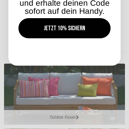
verschiedenen Farben
und erhalte deinen Code
39,99 €
*
sofort auf dein Handy.
Jetzt 10% sichern
Lieferzeit: ca. 2-4 Werktage
ENTDECKEN SIE UNSER SORTIMENT
Outdoor Kissen