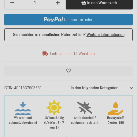
In den Warenkorb
Consent erteilen
Sie möchten in monatlichen Raten zahlen?
Weitere Informationen
Lieferzeit: ca. 14 Werktage
GTIN
4001537903631
In den folgenden Kategorien
Wasser- und
UV-beständig
Antibakteriell /
Bezugsstoff:
schmutzabweisend
(UV-Wert 6 - 7
schimmelresistent
Ökotex 100
von 8)