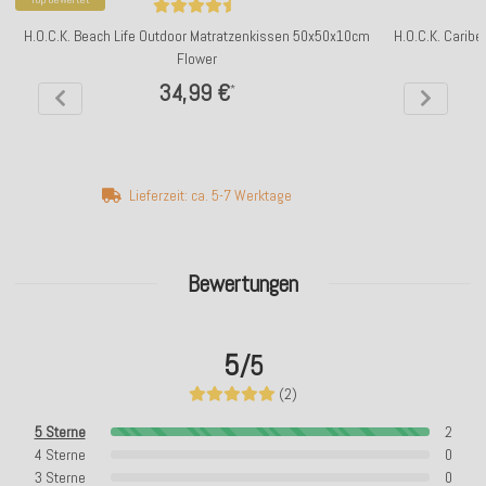
H.O.C.K. Beach Life Outdoor Matratzenkissen 50x50x10cm
H.O.C.K. Carib
Flower
34,99 €
*
Lieferzeit: ca. 5-7 Werktage
Bewertungen
5
/5
(2)
5 Sterne
2
4 Sterne
0
3 Sterne
0