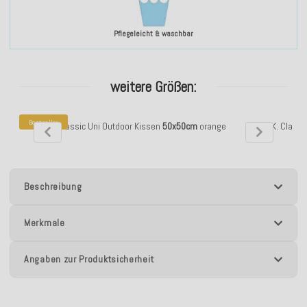
Pflegeleicht & waschbar
weitere Größen:
Bestseller
H.O.C.K. Classic Uni Outdoor Kissen
50x50cm
orange
H.O.C.K. Classi
Beschreibung
Merkmale
Angaben zur Produktsicherheit