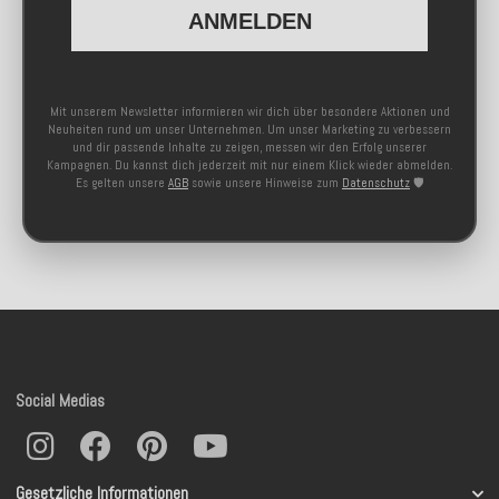
ANMELDEN
Mit unserem Newsletter informieren wir dich über besondere Aktionen und
Neuheiten rund um unser Unternehmen. Um unser Marketing zu verbessern
und dir passende Inhalte zu zeigen, messen wir den Erfolg unserer
Kampagnen. Du kannst dich jederzeit mit nur einem Klick wieder abmelden.
Es gelten unsere
AGB
sowie unsere Hinweise zum
Datenschutz
🛡️
Social Medias
Gesetzliche Informationen