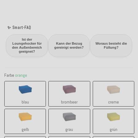
✨ Smart-FAQ
Ist der
Loungehocker für
Kann der Bezug
Woraus besteht die
den Außenbereich
gereinigt werden?
Füllung?
geeignet?
Farbe
orange
blau
brombeer
creme
blau
brombeer
creme
gelb
grau
grün
gelb
grau
grün