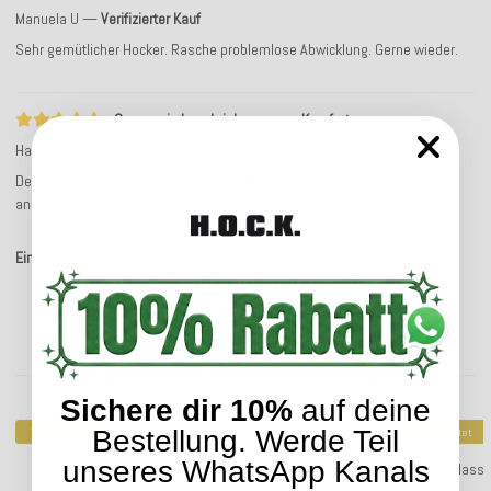
Manuela U
Verifizierter Kauf
Sehr gemütlicher Hocker. Rasche problemlose Abwicklung. Gerne wieder.
Genau wie beschrieben, super Komfort
Hannah F
Der Loungehocker entspricht exakt der Beschreibung. Die Polsterung ist
angenehm und die Farbbrillanz einfach top.
Einträge insgesamt: 2
Kunden kauften dazu folgende Artikel:
Sichere dir 10%
auf deine
Bestellung. Werde Teil
Top bewertet
Top bewertet
unseres WhatsApp Kanals
H.O.C.K. Classic Uni Outdoor Kissen 70x70cm in
H.O.C.K. Class