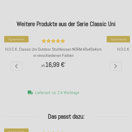
Weitere Produkte aus der Serie Classic Uni
Top bewertet
Top bewertet
H.O.C.K. Classic Uni Outdoor Stuhlkissen NORM 40x40x4cm
H.O.C.K.
in verschiedenen Farben
16,99 €
*
ab
Lieferzeit: ca. 2-4 Werktage
Das passt dazu:
Top bewertet