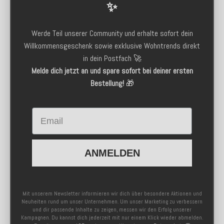
✨
Werde Teil unserer Community und erhalte sofort dein
Willkommensgeschenk sowie exklusive Wohntrends direkt
in dein Postfach 🚀
Melde dich jetzt an und spare sofort bei deiner ersten
Bestellung!
🎁
Email
ANMELDEN
Mit unserem Newsletter informieren wir dich über besondere Aktionen und
Neuheiten rund um unser Unternehmen. Um unser Marketing zu verbessern
und dir passende Inhalte zu zeigen, messen wir den Erfolg unserer
Kampagnen. Du kannst dich jederzeit mit nur einem Klick wieder abmelden.