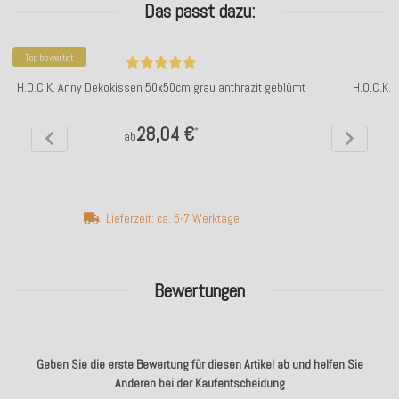
Das passt dazu:
Top bewertet
H.O.C.K. Anny Dekokissen 50x50cm grau anthrazit geblümt
H.O.C.K.
28,04 €
*
ab
Lieferzeit: ca. 5-7 Werktage
Bewertungen
Geben Sie die erste Bewertung für diesen Artikel ab und helfen Sie
Anderen bei der Kaufentscheidung