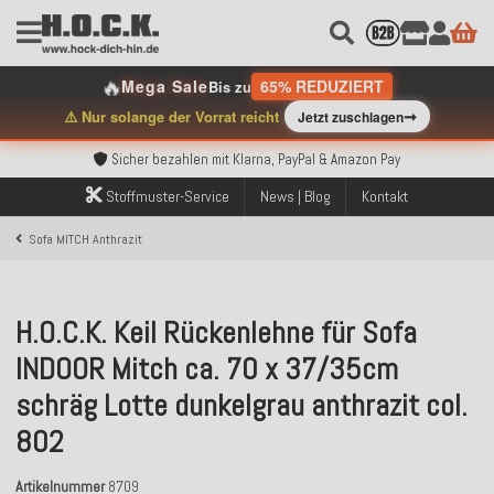
🔥
Mega Sale
65% REDUZIERT
Bis zu
Kostenloser Versand innerhalb Deutschlands ab 99€ Bestellwert
➞
⚠️ Nur solange der Vorrat reicht
Jetzt zuschlagen
Über 120.000 erfolgreich versendete Bestellungen
Sicher bezahlen mit Klarna, PayPal & Amazon Pay
Kostenloser Versand innerhalb Deutschlands ab 99€ Bestellwert
Über 120.000 erfolgreich versendete Bestellungen
Stoffmuster-Service
News | Blog
Kontakt
Sicher bezahlen mit Klarna, PayPal & Amazon Pay
Kostenloser Versand innerhalb Deutschlands ab 99€ Bestellwert
Sofa MITCH Anthrazit
H.O.C.K. Keil Rückenlehne für Sofa
INDOOR Mitch ca. 70 x 37/35cm
schräg Lotte dunkelgrau anthrazit col.
802
Artikelnummer
8709