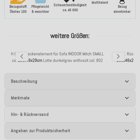
Multitalent
Scheuerbeständigkeit
Bezugsstoff:
Pflegeleicht
Bezug
ca. 40 000
Ökotex 100
& waschbar
abnehmbar
weitere Größen:
H.O.C.K. Rückenelement für Sofa INDOOR Mitch SMALL
H.O.C.K. Rücken
ca.
100x46x29cm
Lotte dunkelgrau anthrazit col. 802
200x46x29c
Beschreibung
Merkmale
Hin- & Rückversand
Angaben zur Produktsicherheit