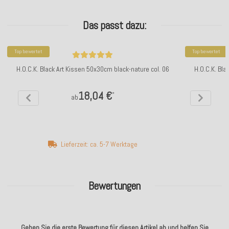
Das passt dazu:
Top bewertet
Top bewertet
H.O.C.K. Black Art Kissen 50x30cm black-nature col. 06
H.O.C.K. Bla
18,04 €
*
ab
Lieferzeit: ca. 5-7 Werktage
Bewertungen
Geben Sie die erste Bewertung für diesen Artikel ab und helfen Sie