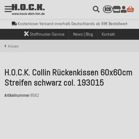
Kostenloser Versand innerhalb Deutschlands ab 99€ Bestellwert
Über 120.000 erfolgreich versendete Bestellungen
Sicher bezahlen mit Klarna, PayPal & Amazon Pay
Kostenloser Versand innerhalb Deutschlands ab 99€ Bestellwert
Über 120.000 erfolgreich versendete Bestellungen
Stoffmuster-Service
News | Blog
Kontakt
Sicher bezahlen mit Klarna, PayPal & Amazon Pay
Kostenloser Versand innerhalb Deutschlands ab 99€ Bestellwert
Kissen
H.O.C.K. Collin Rückenkissen 60x60cm
Streifen schwarz col. 193015
Artikelnummer
8562