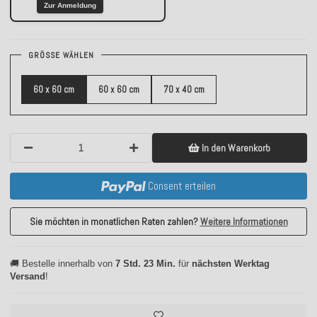
Zur Anmeldung
GRÖSSE WÄHLEN
60 x 60 cm
60 x 60 cm
70 x 40 cm
In den Warenkorb
Consent erteilen
Sie möchten in monatlichen Raten zahlen?
Weitere Informationen
🚚 Bestelle innerhalb von
7 Std. 23 Min.
für
nächsten Werktag
Versand
!