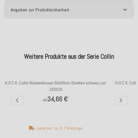
Angaben zur Produktsicherheit
Weitere Produkte aus der Serie Collin
H.O.C.K. Collin Rückenkissen 50x50cm Streifen schwarz col.
H.O.C.K. Coll
193015
34,66 €
*
ab
Lieferzeit: ca. 5-7 Werktage