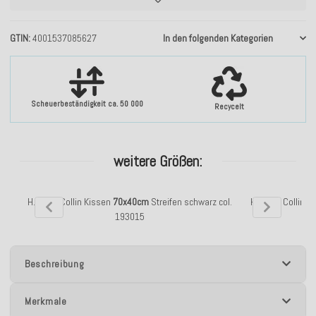
GTIN
4001537085627
In den folgenden Kategorien
Scheuerbeständigkeit ca. 50 000
Recycelt
weitere Größen:
H.O.C.K. Collin Kissen
70x40cm
Streifen schwarz col.
H.O.C.K. Collin 
193015
Beschreibung
Merkmale