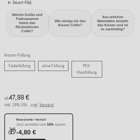
✨ Smart-FAQ
Welche Größe und
Aus welchen
Farbvarianten
Wie reinige ich das
Materialien besteht
bietet das
Kissen Collin?
das Kissen und ist
Rückenkissen
es nachhaltig?
Collin?
Kissen-Füllung
Federfüllung
ohne Füllung
Federfüllung
ohne Füllung
PES-
PES-Vliesfüllung
Vliesfüllung
47,99 €
ab
inkl. 19% USt. , zzgl.
Versand
Newsletter Vorteil
Jetzt anmelden und
10%
sparen:
🎁
-4,80 €