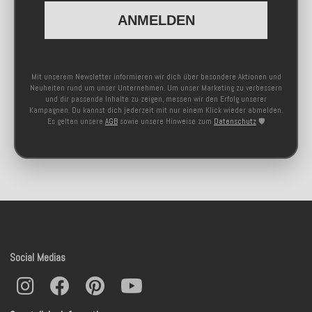
ANMELDEN
Mit unserem Newsletter informieren wir dich über besondere Aktionen und
Neuheiten rund um unser Unternehmen. Um unser Marketing zu verbessern
und dir passende Inhalte zu zeigen, messen wir den Erfolg unserer
Kampagnen. Du kannst dich jederzeit mit nur einem Klick wieder abmelden.
Es gelten unsere
AGB
sowie unsere Hinweise zum
Datenschutz
🛡️
Social Medias