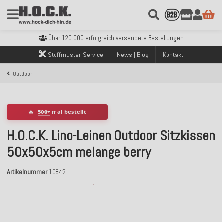
Kostenloser Versand innerhalb Deutschlands ab 99€ Bestellwert
Über 120.000 erfolgreich versendete Bestellungen
Sicher bezahlen mit Klarna, PayPal & Amazon Pay
Stoffmuster-Service
News | Blog
Kontakt
Kostenloser Versand innerhalb Deutschlands ab 99€ Bestellwert
Über 120.000 erfolgreich versendete Bestellungen
Outdoor
Sicher bezahlen mit Klarna, PayPal & Amazon Pay
Kostenloser Versand innerhalb Deutschlands ab 99€ Bestellwert
🔥
500+
mal bestellt
H.O.C.K. Lino-Leinen Outdoor Sitzkissen
50x50x5cm melange berry
Artikelnummer
10842