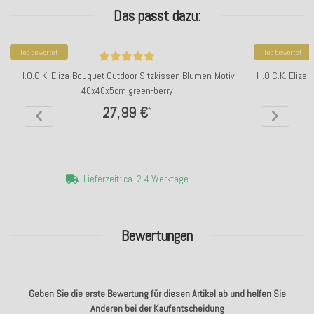
Das passt dazu:
Top bewertet
Top bewertet
H.O.C.K. Eliza-Bouquet Outdoor Sitzkissen Blumen-Motiv
H.O.C.K. Eliz
40x40x5cm green-berry
m
27,99 €
*
Lieferzeit: ca. 2-4 Werktage
Bewertungen
Geben Sie die erste Bewertung für diesen Artikel ab und helfen Sie
Anderen bei der Kaufentscheidung