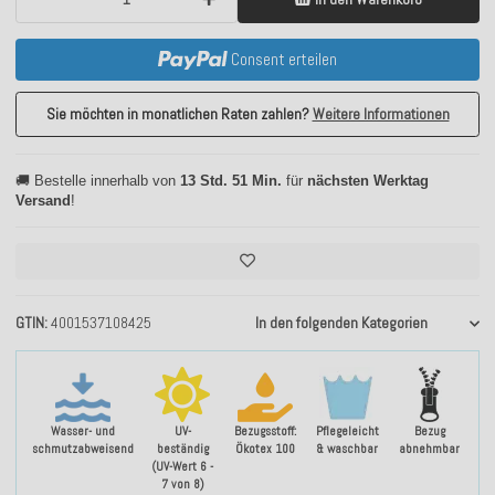
Consent erteilen
Sie möchten in monatlichen Raten zahlen?
Weitere Informationen
🚚 Bestelle innerhalb von
13 Std. 51 Min.
für
nächsten Werktag
Versand
!
GTIN
4001537108425
In den folgenden Kategorien
Wasser- und
UV-
Bezugsstoff:
Pflegeleicht
Bezug
schmutzabweisend
beständig
Ökotex 100
& waschbar
abnehmbar
(UV-Wert 6 -
7 von 8)