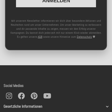
ANMELDEN
Mit unserem Newsletter informieren wir dich über besondere Aktionen und
Neuheiten rund um unser Unternehmen. Um unser Marketing zu verbessern
und dir passende Inhalte zu zeigen, messen wir den Erfolg unserer
Kampagnen. Du kannst dich jederzeit mit nur einem Klick wieder abmelden.
Es gelten unsere
AGB
sowie unsere Hinweise zum
Datenschutz
🛡️
Social Medias
Gesetzliche Informationen