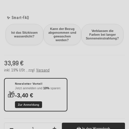
✨ Smart-FAQ
Kann der Bezug
Verblassen die
Ist das Sitzkissen
abgenommen und
Farben bei langer
wasserdicht?
gewaschen
Sonneneinstrahlung?
werden?
33,99 €
inkl. 19% USt. , zzgl.
Versand
Newsletter Vorteil
Jetzt anmelden und
10%
sparen:
🎁
-3,40 €
Zur Anmeldung
In den Warenkorb