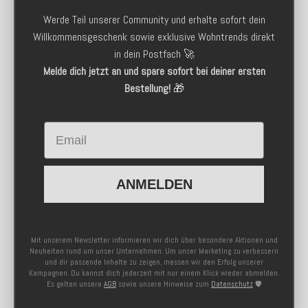
Werde Teil unserer Community und erhalte sofort dein
Willkommensgeschenk sowie exklusive Wohntrends direkt
in dein Postfach 🚀
Melde dich jetzt an und spare sofort bei deiner ersten
Bestellung!
🎁
Email
ANMELDEN
Mit unserem Newsletter informieren wir dich über besondere Aktionen und
Neuheiten rund um unser Unternehmen. Um unser Marketing zu verbessern
und dir passende Inhalte zu zeigen, messen wir den Erfolg unserer
Kampagnen. Du kannst dich jederzeit mit nur einem Klick wieder abmelden.
Es gelten unsere
AGB
sowie unsere Hinweise zum
Datenschutz
🛡️