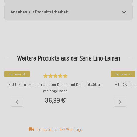
Angaben zur Produktsicherheit
Weitere Produkte aus der Serie Lino-Leinen
Top bewertet
Top bewertet
H.O.C.K. Lino-Leinen Outdoor Kissen mit Keder 50x50cm
H.O.C.K. Lin
melange sand
36,99 €
*
Lieferzeit: ca. 5-7 Werktage