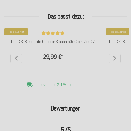
Das passt dazu:
Top bewertet
Top bewertet
H.O.C.K. Beach Life Outdoor Kissen 50x50cm Zoe 07
H.O.C.K. Beac
29,99 €
*
Lieferzeit: ca. 2-4 Werktage
Bewertungen
5
/5