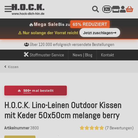
🔥
Mega Sale
65% REDUZIERT
Bis zu
➞
⚠️ Nur solange der Vorrat reicht
Jetzt zuschlagen
Kostenloser Versand innerhalb Deutschlands ab 99€ Bestellwert
Über 120.000 erfolgreich versendete Bestellungen
Sicher bezahlen mit Klarna, PayPal & Amazon Pay
Stoffmuster-Service
News | Blog
Kontakt
Kostenloser Versand innerhalb Deutschlands ab 99€ Bestellwert
Über 120.000 erfolgreich versendete Bestellungen
Kissen
Sicher bezahlen mit Klarna, PayPal & Amazon Pay
Kostenloser Versand innerhalb Deutschlands ab 99€ Bestellwert
🔥
500+
mal bestellt
H.O.C.K. Lino-Leinen Outdoor Kissen
mit Keder 50x50cm melange berry
Artikelnummer
3800
(7 Bewertungen)