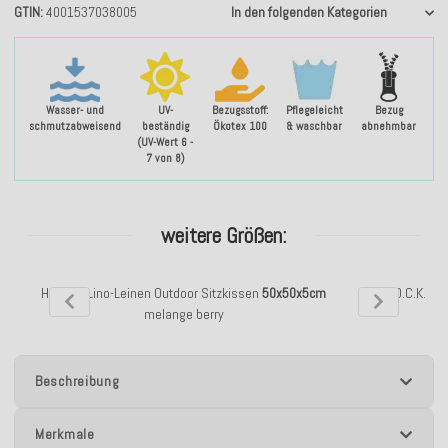
GTIN
4001537038005
In den folgenden Kategorien
Wasser- und
UV-
Bezugsstoff:
Pflegeleicht
Bezug
schmutzabweisend
beständig
Ökotex 100
& waschbar
abnehmbar
(UV-Wert 6 -
7 von 8)
weitere Größen:
H.O.C.K. Lino-Leinen Outdoor Sitzkissen
50x50x5cm
H.O.C.K. Li
melange berry
50
Beschreibung
Merkmale