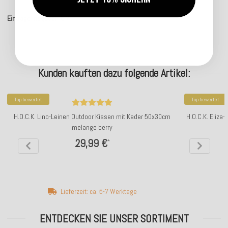
Einträge insgesamt: 7
Kunden kauften dazu folgende Artikel:
Top bewertet
Top bewertet
H.O.C.K. Lino-Leinen Outdoor Kissen mit Keder 50x30cm
H.O.C.K. Eliz
melange berry
m
29,99 €
*
Lieferzeit: ca. 5-7 Werktage
ENTDECKEN SIE UNSER SORTIMENT