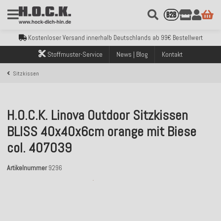
Kostenloser Versand innerhalb Deutschlands ab 99€ Bestellwert
Über 120.000 erfolgreich versendete Bestellungen
Sicher bezahlen mit Klarna, PayPal & Amazon Pay
Kostenloser Versand innerhalb Deutschlands ab 99€ Bestellwert
Über 120.000 erfolgreich versendete Bestellungen
Stoffmuster-Service
News | Blog
Kontakt
Sicher bezahlen mit Klarna, PayPal & Amazon Pay
Kostenloser Versand innerhalb Deutschlands ab 99€ Bestellwert
Sitzkissen
H.O.C.K. Linova Outdoor Sitzkissen
BLISS 40x40x6cm orange mit Biese
col. 407039
Artikelnummer
9296