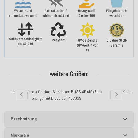
Wasser- und
Antibakteriell /
Bezugsstoff:
Pflegeleicht &
schmutzabweisend
schimmelresistent
Ökotex 100
waschbar
Scheuerbeständigkeit
Recycelt
UV-beständig
5 Jahre Stoff-
ca. 40 000
(UV-Wert 7 von
Garantie
8)
weitere Größen:
H.O.C.K. Linova Outdoor Sitzkissen BLISS
45x45x6cm
H.O.C.K. Linov
orange mit Biese col. 407039
Beschreibung
Merkmale