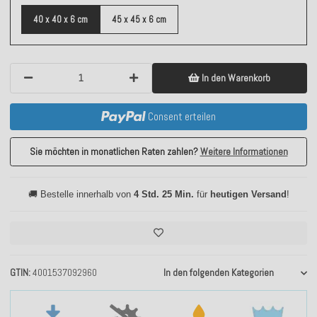
40 x 40 x 6 cm
45 x 45 x 6 cm
In den Warenkorb
Consent erteilen
Sie möchten in monatlichen Raten zahlen?
Weitere Informationen
🚚 Bestelle innerhalb von
4 Std. 25 Min.
für
heutigen Versand
!
GTIN
4001537092960
In den folgenden Kategorien