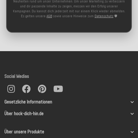
Neuheiten rund um unser Unternehmen. Um unser Marketing zu verbessern
und dir passende Inhalte zu zeigen, messen wir den Erfolg unserer
Kampagnen. Du kannst dich jederzeit mit nur einem Klick wieder abmelden.
Es gelten unsere
AGB
sowie unsere Hinweise zum
Datenschutz
🛡️
Social Medias
Gesetzliche Informationen
Über hock-dich-hin.de
Über unsere Produkte