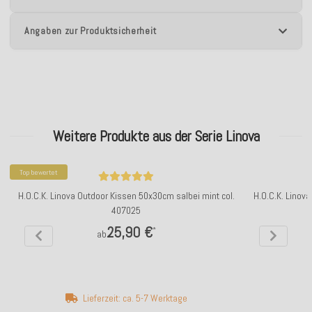
Angaben zur Produktsicherheit
Weitere Produkte aus der Serie Linova
Top bewertet
H.O.C.K. Linova Outdoor Kissen 50x30cm salbei mint col.
H.O.C.K. Linov
407025
25,90 €
*
ab
Lieferzeit: ca. 5-7 Werktage