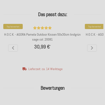
Das passt dazu:
Top bewertet
Top bewertet
H.O.C.K. - AGORA Pamela Outdoor Kissen 50x30cm lindgrün
H.O.C.K. - AG
sage col. 20081
30,99 €
*
Lieferzeit: ca. 14 Werktage
Bewertungen