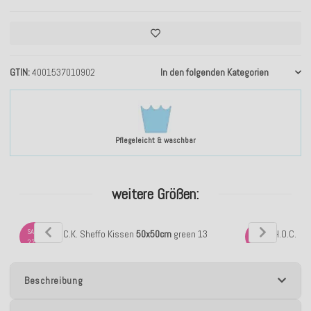
GTIN
4001537010902
In den folgenden Kategorien
Pflegeleicht & waschbar
weitere Größen:
SALE
SALE
H.O.C.K. Sheffo Kissen
50x50cm
green 13
H.O.C.K. 
27%
24%
Beschreibung