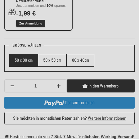
Newsletter Vorteil
Jetzt anmelden und
10%
sparen:
🎁
-1,99 €
Zur Anmeldung
GRÖSSE WÄHLEN
50 x 30 cm
50 x 50 cm
80 x 40cm
In den Warenkorb
Consent erteilen
Sie möchten in monatlichen Raten zahlen?
Weitere Informationen
🚚 Bestelle innerhalb von
7 Std. 7 Min.
für
nächsten Werktag Versand
!