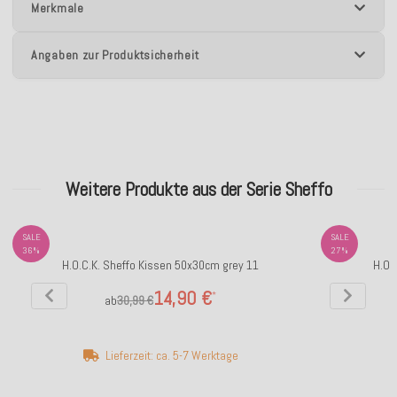
Merkmale
Angaben zur Produktsicherheit
Weitere Produkte aus der Serie Sheffo
SALE
SALE
36%
27%
H.O.C.K. Sheffo Kissen 50x30cm grey 11
H.O.
14,90 €
*
ab
30,99 €
Lieferzeit: ca. 5-7 Werktage