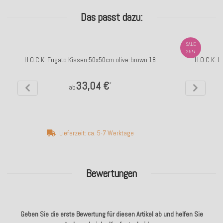
Das passt dazu:
SALE
25%
H.O.C.K. Fugato Kissen 50x50cm olive-brown 18
H.O.C.K. 
33,04 €
*
ab
Lieferzeit: ca. 5-7 Werktage
Bewertungen
Geben Sie die erste Bewertung für diesen Artikel ab und helfen Sie