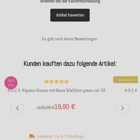
Anderen bei der Kaufentscheidung
Artikel bewerten
Es gibt noch keine Bewertungen.
Kunden kauften dazu folgende Artikel:
Top bewertet
SALE
25%
H.O.C.K. Rigalon Kissen mit Biese 50x50cm green col. 03
H.O.C.K.
19,90 €
*
ab
32,99 €
Lieferzeit: ca. 5-7 Werktage