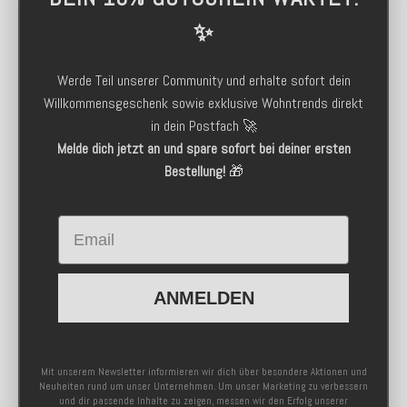
✨
Werde Teil unserer Community und erhalte sofort dein
Willkommensgeschenk sowie exklusive Wohntrends direkt
in dein Postfach 🚀
Melde dich jetzt an und spare sofort bei deiner ersten
Bestellung!
🎁
Email
ANMELDEN
Mit unserem Newsletter informieren wir dich über besondere Aktionen und
Neuheiten rund um unser Unternehmen. Um unser Marketing zu verbessern
und dir passende Inhalte zu zeigen, messen wir den Erfolg unserer