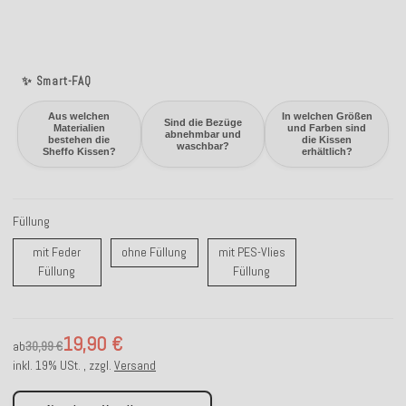
✨ Smart-FAQ
Aus welchen
In welchen Größen
Sind die Bezüge
Materialien
und Farben sind
abnehmbar und
bestehen die
die Kissen
waschbar?
Sheffo Kissen?
erhältlich?
Füllung
ohne Füllung
mit Feder
ohne Füllung
mit PES-Vlies
mit Feder Füllung
mit PES-Vlies Füllung
Füllung
Füllung
19,90 €
ab
30,99 €
inkl. 19% USt. , zzgl.
Versand