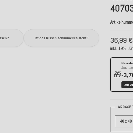
4070
Artikelnumm
36,99 €
issen?
Ist das Kissen schimmelresistent?
inkl. 19% USt
Newslet
Jetzt a
🎁
-3,7
Zur A
GRÖSSE 
40 x 40