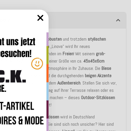
ibung
 auf der Suche nach einem
robusten
und trotzdem
stylischen
-Sitzkissen
? Das
Sitzkissen
„Linova“ wird Ihr neues
spolster
für entspannte Stunden im
Freien
! Mit seinem
grob-
rten
Anthrazit
-Farbton und einer Größe von ca.
45x45x6cm
es sofort eine gemütliche Atmosphäre in Ihr Zuhause. Die
Biese
 das
Outdoor-Stuhlkissen
und die durchgehenden
beigen
Akzente
in
stimmungsvolles
Bild in jedem
Außenbereich
. Stellen Sie sich vor,
an einem sonnigen Nachmittag auf Ihrer Terrasse relaxen oder es
innen auf Ihrem Stuhl bequem machen – dieses
Outdoor-Sitzkissen
erall für einladenden Komfort!
te daran? Das
Outdoor
-
Sitzkissen
wird in Deutschland
ertigt
, und das merkt man! Sie sind sich noch unsicher? Hier sind