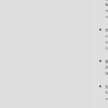
B
f
v
P
e
l
E
B
S
U
5
F
e