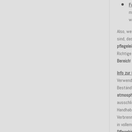
F
m
w
Also, w
sind, da
pflegele
Richtige
Bereich
!
Info zur
Verwend
Beständ
atmosph
ausschli
Handhabu
Verbrenn
in volle
Pflegeh