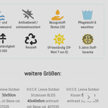
- und
Antibakteriell /
Bezugsstoff:
Pflegeleicht &
bweisend
schimmelresistent
Ökotex 100
waschbar
ständigkeit
Recycelt
UV-beständig (UV-
5 Jahre Stoff-
40 000
Wert 7 von 8)
Garantie
weitere Größen:
Linova Outdoor
H.O.C.K. Linova Outdoor
H.O.C.K. Linova Outdoor
H
en
50x50cm
Sitzkissen BLISS
Kissen
50x30cm
 mit Biese col.
40x40x6cm
anthrazit
anthrazit col. 407035
a
07035
mit Biese col. 407035