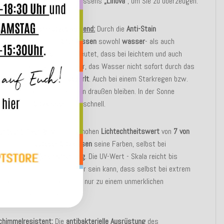
uckende
Merkmale
des Sitzkissens
„Linova“
, um Sie zu überzeugen:
asser- und schmutzabweisend:
Durch die
Anti-Stain
eschichtung
ist das
Stuhlkissen
sowohl
wasser
- als auch
chmutzabweisend
. Das bedeutet, dass bei leichtem und auch
ittel-starkem Regenschauer, das Wasser nicht sofort durch das
aterial dringt, sondern
abperlt
. Auch bei einem Starkregen bzw.
auerregen, können die Kissen draußen bleiben. In der Sonne
rocknen die
Sitzkissen
sehr schnell.
ichtecht 7 von 8
:
Mit einem hohen
Lichtechtheitswert
von
7 von
behält das
Outdoor
-
Sitzkissen
seine Farben, selbst bei
ntensiver
Sonneneinstrahlung
. Die UV-Wert - Skala reicht bis
aximal 8, sodass man sicher sein kann, dass selbst bei extrem
tarker Sonneneinwirkung es nur zu einem unmerklichen
erblassen kommen kann.
chimmelresistent
:
Die
antibakterielle
Ausrüstung
des