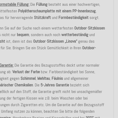
ormstabile Füllung:
Die
Füllung
besteht aus einer hochwertigen,
ittelfesten
Polyätherschaumplatte mit einem PP-Innenbezug
,
as für hervorragende
Stützkraft
und
Formbeständigkeit
sorgt.
enn Sie auf der Suche nach einem wetterfesten
Outdoor
-
Sitzkissen
s nicht nur
bequem
, sondern auch noch
wetterbeständig
und
icht
ist, dann ist das
Outdoor
-
Sitzkissen
„Linova“
genau das
 für Sie. Bringen Sie ein Stück Gemütlichkeit in Ihren
Outdoor-
 Garantie:
Die Garantie des Bezugsstoffes deckt unter normaler
ung ab:
Verlust der Farbe
bzw. Farbbeständigkeit bei Sonne,
igkeit gegen
Schimmel
,
Mehltau
,
Fäulnis
und allgemeiner
ärischer Chemikalien
. Die
5-Jahres Garantie
bezieht sich
eßlich auf den Stoff, die Garantie greift nicht bei unsachgemäßer
ng der fertigen Kissen wie z.B. beim Waschen oder bei
ungen durch Zigaretten etc. Um die Garantie auf den Bezugsstoff
m Umfang nutzen zu können, beachten Sie bitte die folgenden
inweise
: Abnehmbare Bezüge und Kissenhüllen sind bei
30°C
mit