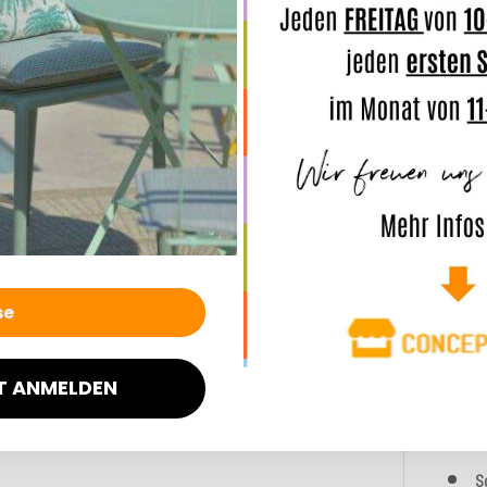
beeindr
W
B
s
m
M
D
t
L
8
i
m
T ANMELDEN
s
v
S