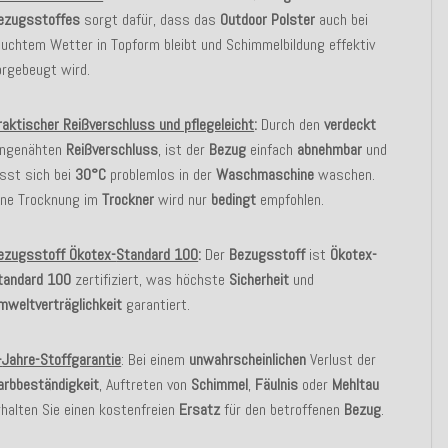
ezugsstoffes
sorgt dafür, dass das
Outdoor Polster
auch bei
euchtem Wetter in Topform bleibt und Schimmelbildung effektiv
orgebeugt wird.
raktischer Reißverschluss und pflegeleicht
:
Durch den
verdeckt
ingenähten
Reißverschluss
, ist der
Bezug
einfach
abnehmbar
und
ässt sich bei
30°C
problemlos in der
Waschmaschine
waschen.
ine Trocknung im
Trockner
wird nur
bedingt
empfohlen.
ezugsstoff Ökotex-
Standard 100
:
Der
Bezugsstoff
ist
Ökotex-
tandard 100
zertifiziert, was höchste
Sicherheit
und
mweltverträglichkeit
garantiert.
-
Jahre-Stoffgarantie
: Bei einem
unwahrscheinlichen
Verlust der
arbbeständigkeit
, Auftreten von
Schimmel
,
Fäulnis
oder
Mehltau
rhalten Sie einen kostenfreien
Ersatz
für den betroffenen
Bezug
.