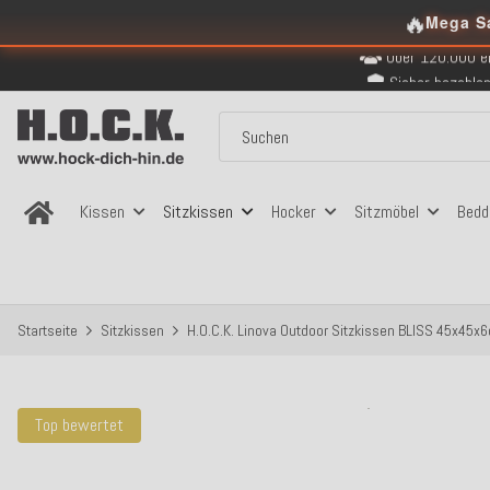
Kostenloser Versand in
🔥
Mega S
Über 120.000 er
Sicher bezahlen
Kostenloser Versand in
Über 120.000 er
Sicher bezahlen
Kostenloser Versand in
Kissen
Sitzkissen
Hocker
Sitzmöbel
Bedd
Startseite
Sitzkissen
H.O.C.K. Linova Outdoor Sitzkissen BLISS 45x45x6
Top bewertet