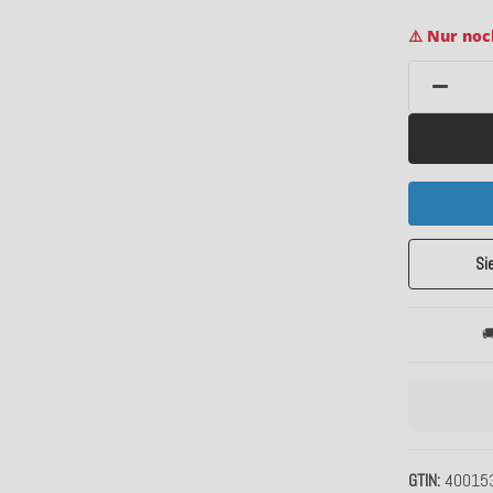
⚠️ Nur noc
Si

GTIN
40015