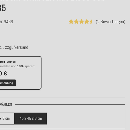
35
er
9466
(2 Bewertungen)
. , zzgl.
Versand
ter Vorteil
nmelden und
10%
sparen:
0 €
nmeldung
WÄHLEN
 x 6 cm
45 x 45 x 6 cm