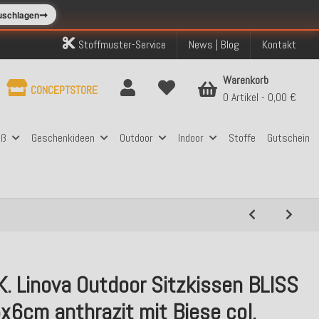
➞
zuschlagen
Stoffmuster-Service
News | Blog
Kontakt
Warenkorb
CONCEPTSTORE
0 Artikel
0,00 €
aß
Geschenkideen
Outdoor
Indoor
Stoffe
Gutschein
K. Linova Outdoor Sitzkissen BLISS
x6cm anthrazit mit Biese col.