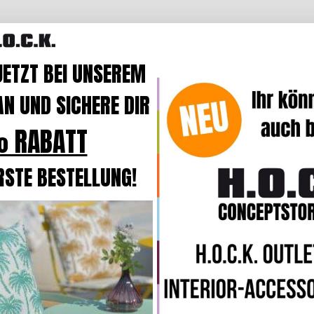
Beschre
JETZT BEI UNSEREM
Sie sind
N UND SICHERE DIR
Outdoor
Liebling
 RABATT
gemuste
zaubert 
RSTE BESTELLUNG!
rundum
bieten e
wie Sie 
sich dr
sorgt üb
Das Bes
handgef