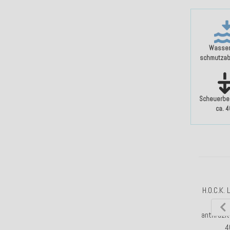
Wasser
schmutza
Scheuerbe
ca. 
H.O.C.K. 
Kiss
anthrazit
4