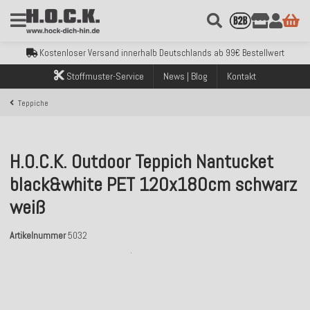
Kostenloser Versand innerhalb Deutschlands ab 99€ Bestellwert
Über 120.000 erfolgreich versendete Bestellungen
Sicher bezahlen mit Klarna, PayPal & Amazon Pay
Stoffmuster-Service
News | Blog
Kontakt
Kostenloser Versand innerhalb Deutschlands ab 99€ Bestellwert
Über 120.000 erfolgreich versendete Bestellungen
Teppiche
Sicher bezahlen mit Klarna, PayPal & Amazon Pay
Kostenloser Versand innerhalb Deutschlands ab 99€ Bestellwert
H.O.C.K. Outdoor Teppich Nantucket
black&white PET 120x180cm schwarz
weiß
Artikelnummer
5032