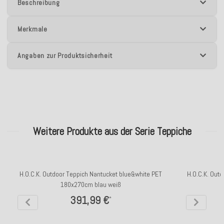
Beschreibung
Merkmale
Angaben zur Produktsicherheit
Weitere Produkte aus der Serie Teppiche
H.O.C.K. Outdoor Teppich Nantucket blue&white PET
H.O.C.K. Out
180x270cm blau weiß
391,99 €
*