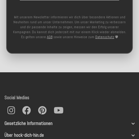
Mit unserem Newsletter informieren wir dich über besondere Aktionen und
Neuheiten rund um unser Unternehmen. Um unser Marketing zu verbessern
und dir passende Inhalte zu zeigen, messen wir den Erfolg unserer
Kampagnen. Du kannst dich jederzeit mit nur einem Klick wieder abmelden.
Es gelten unsere
AGB
sowie unsere Hinweise zum
Datenschutz
🛡️
Social Medias
Gesetzliche Informationen
Über hock-dich-hin.de