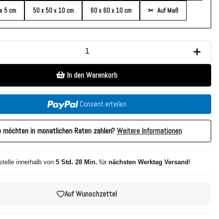
 x 5 cm
50 x 50 x 10 cm
60 x 60 x 10 cm
✂
Auf Maß
In den Warenkorb
Consent erteilen
e möchten in monatlichen Raten zahlen?
Weitere Informationen
stelle innerhalb von
5 Std. 28 Min.
für
nächsten Werktag Versand
!
Auf Wunschzettel