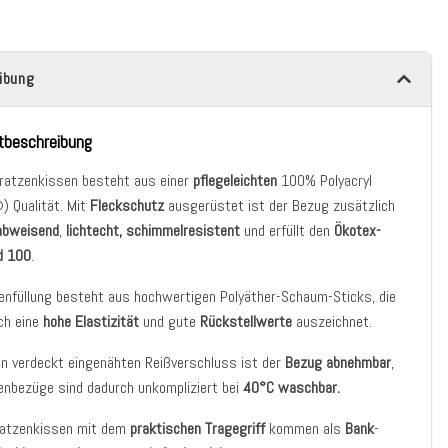
ibung
tbeschreibung
ratzenkissen besteht aus einer
pflegeleichten
100% Polyacryl
) Qualität. Mit
Fleckschutz
ausgerüstet ist der Bezug zusätzlich
abweisend
,
lichtecht, schimmelresistent
und erfüllt den
Ökotex-
d 100
.
enfüllung besteht aus hochwertigen Polyäther-Schaum-Sticks, die
ch eine
hohe Elastizität
und gute
Rückstellwerte
auszeichnet.
n verdeckt eingenähten Reißverschluss ist der
Bezug abnehmbar
,
enbezüge sind dadurch unkompliziert bei
40°C waschbar.
ratzenkissen mit dem
praktischen Tragegriff
kommen als
Bank
-