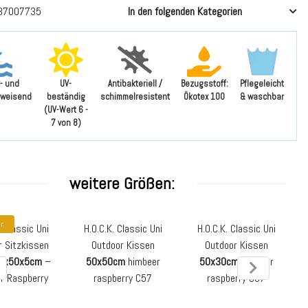
37007735
In den folgenden Kategorien
- und
UV-
Antibakteriell /
Bezugsstoff:
Pflegeleicht
weisend
beständig
schimmelresistent
Ökotex 100
& waschbar
(UV-Wert 6 -
7 von 8)
weitere Größen:
er
. Classic Uni
H.O.C.K. Classic Uni
H.O.C.K. Classic Uni
r Sitzkissen
Outdoor Kissen
Outdoor Kissen
0x50x5cm
–
50x50cm
himbeer
50x30cm
himbeer
r Raspberry
raspberry C57
raspberry C57