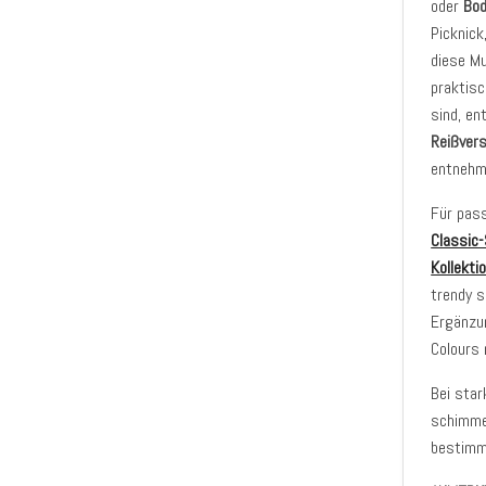
oder
Bo
Picknick
diese Mu
praktis
sind, en
Reißver
entnehm
Für pas
Classic-
Kollekti
trendy s
Ergänzun
Colours 
Bei star
schimmel
bestimmt