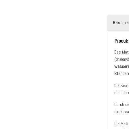
Beschre
Produk
Das Mat
(dralon®
wasser
Standar
Die Kiss
sich dur
Durch de
die Kiss
Die Mat