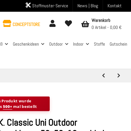
Stoffmuster-Service
News | Blog
Kontakt
Warenkorb
CONCEPTSTORE
0 Artikel
0,00 €
aß
Geschenkideen
Outdoor
Indoor
Stoffe
Gutschein
s Produkt wurde
ts
500+
mal bestellt
K. Classic Uni Outdoor