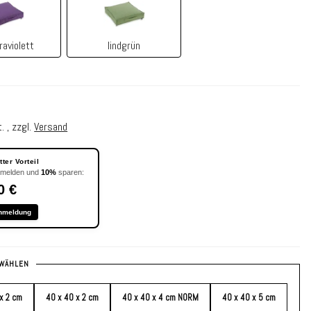
lila ultraviolett
lindgrün
traviolett
lindgrün
. , zzgl.
Versand
ter Vorteil
nmelden und
10%
sparen:
0 €
nmeldung
WÄHLEN
x 2 cm
40 x 40 x 2 cm
40 x 40 x 4 cm NORM
40 x 40 x 5 cm