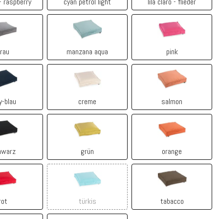
- raspberry
cyan petrol light
lila claro - flieder
grau
manzana aqua
pink
rau
manzana aqua
pink
navy-blau
creme
salmon
y-blau
creme
salmon
schwarz
grün
orange
hwarz
grün
orange
rot
türkis
tabacco
rot
türkis
tabacco