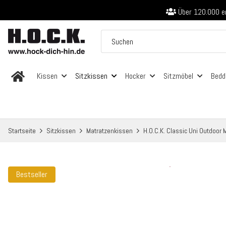
Über 120.000 er
Sicher bezahlen
Kostenloser Versand in
Über 120.000 er
Sicher bezahlen
Kostenloser Versand in
Kissen
Sitzkissen
Hocker
Sitzmöbel
Bedd
Startseite
Sitzkissen
Matratzenkissen
H.O.C.K. Classic Uni Outdoo
Bestseller