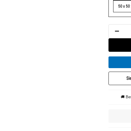
50 x 50
Si
🚚 Be