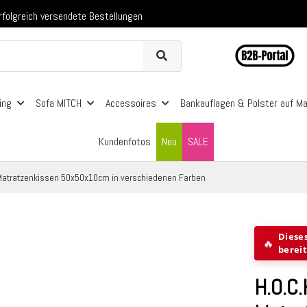
folgreich versendete Bestellungen
 mit Klarna, PayPal & Amazon Pay
nerhalb Deutschlands ab 99€ Bestellwert
folgreich versendete Bestellungen
 mit Klarna, PayPal & Amazon Pay
nerhalb Deutschlands ab 99€ Bestellwert
ing
Sofa MITCH
Accessoires
Bankauflagen & Polster auf M
Kundenfotos
Neu
SALE
r Matratzenkissen 50x50x10cm in verschiedenen Farben
Diese
🔥
berei
H.O.C.