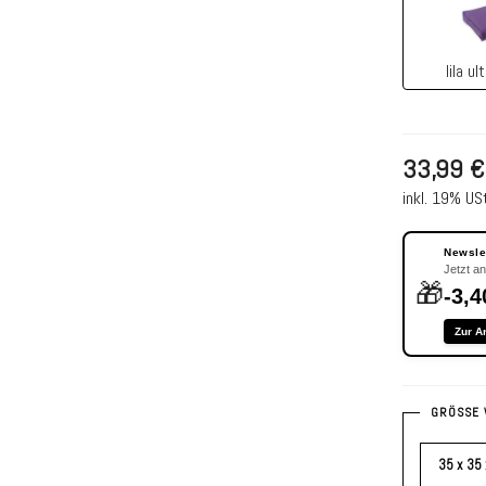
lila ul
33,99 €
inkl. 19% USt
Newslet
Jetzt a
🎁
-3,4
Zur A
GRÖSSE 
35 x 35 