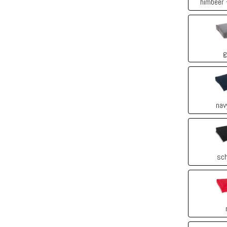
himbeer 
g
nav
sc