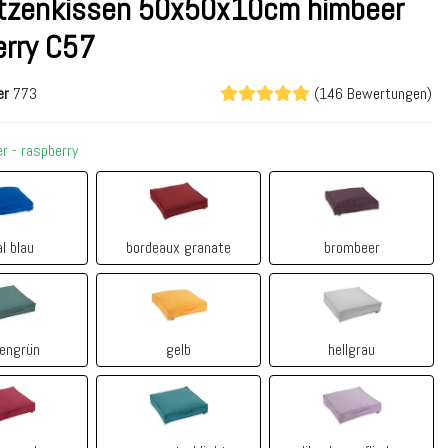
tzenkissen 50x50x10cm himbeer
erry C57
er
773
(146 Bewertungen)
r - raspberry
royal blau
bordeaux granate
brombeer
al blau
bordeaux granate
brombeer
tannengrün
gelb
hellgrau
engrün
gelb
hellgrau
himbeer - raspberry
cyan petrol light
lila claro - fliede