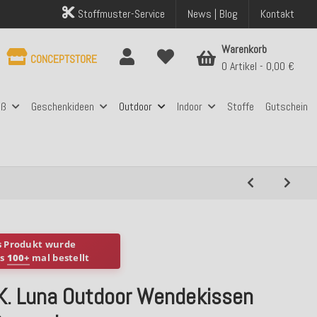
Stoffmuster-Service
News | Blog
Kontakt
Warenkorb
CONCEPTSTORE
0 Artikel
0,00 €
aß
Geschenkideen
Outdoor
Indoor
Stoffe
Gutschein
s Produkt wurde
ts
100+
mal bestellt
.K. Luna Outdoor Wendekissen