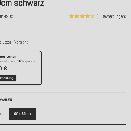
cm schwarz
er
4905
(1 Bewertungen)
. , zzgl.
Versand
ter Vorteil
nmelden und
10%
sparen:
0 €
nmeldung
WÄHLEN
 cm
60 x 60 cm