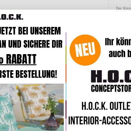
Der Kis
ausgerü
antibakt
JETZT BEI UNSEREM
Die Kiss
N UND SICHERE DIR
Hochbaus
Rückste
 RABATT
Die Kis
flexibel
RSTE BESTELLUNG!
eingeset
Indoor
u
Die
Rück
ACHTUNG
vermeid