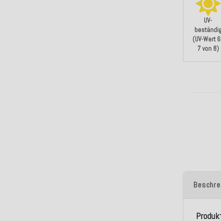
UV-
beständi
(UV-Wert 6
7 von 8)
Beschre
Produk