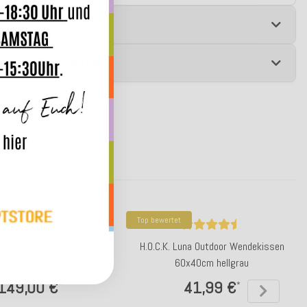
e
 zur Produktsicherheit
Top bewertet
na Outdoor Hocker rund Pouf
H.O.C.K. Luna Outdoor Wendekissen
40cm petrol türkis
60x40cm hellgrau
149,00 €
41,99 €
*
*