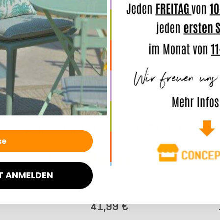
Merkmal
Angaben
Weitere Produkte aus der Serie Luna
Top bewertet
Top bewertet
T ANMELDEN
Wendekissen
H.O.C.K. Luna Outdoor Wendekissen
H.O.C.K. Lu
r
60x40cm schwarz
ø60x
41,99 €
*