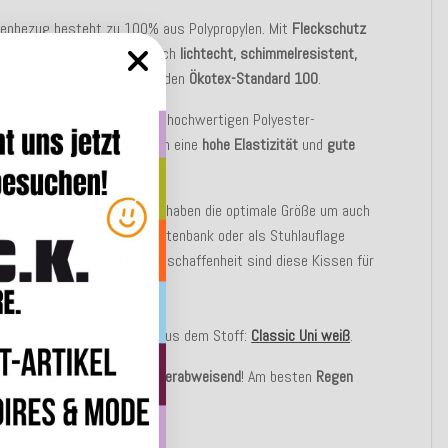
senbezug besteht zu 100% aus Polypropylen. Mit
Fleckschutz
stet ist der Bezug zusätzlich
lichtecht, schimmelresistent,
eriell, recycelbar
und erfüllt den
Ökotex-Standard 100
.
enfüllung besteht aus einer hochwertigen Polyester-
chvliesfaser, die sich durch eine
hohe Elastizität
und
gute
llwerte
auszeichnet.
sen sind
strapazierfähig
und haben die optimale Größe um auch
 als Bodenkissen, auf der Gartenbank oder als Stuhlauflage
zt zu werden. Durch Ihre Beschaffenheit sind diese Kissen für
nd
Outdoor
geeignet.
seite
des Kissen besteht aus dem Stoff:
Classic Uni weiß
.
:
Der Artikel ist
nicht wasserabweisend
! Am besten
Regen
en
.