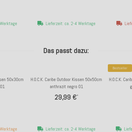
4 Werktage
Lieferzeit: ca. 2-4 Werktage
Lief
Das passt dazu:
Bestseller
issen 50x30cm
H.O.C.K. Caribe Outdoor Kissen 50x50cm
H.O.C.K. Car
 01
anthrazit negro 01
g
29,99 €
*
7 Werktage
Lieferzeit: ca. 2-4 Werktage
Lief