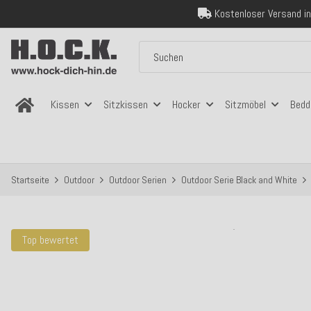
Über 120.000 er
Sicher bezahlen
Kostenloser Versand in
Über 120.000 er
Sicher bezahlen
Kostenloser Versand in
Kissen
Sitzkissen
Hocker
Sitzmöbel
Bedd
Startseite
Outdoor
Outdoor Serien
Outdoor Serie Black and White
Top bewertet