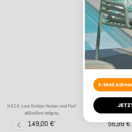
JETZ
H.O.C.K. Luna Outdoor Hocker rund Pouf
H.O.C.K. Luna Outdoor 
ø60x40cm hellgrau
60x60cm natu
149,00 €
56,99 €
*
*