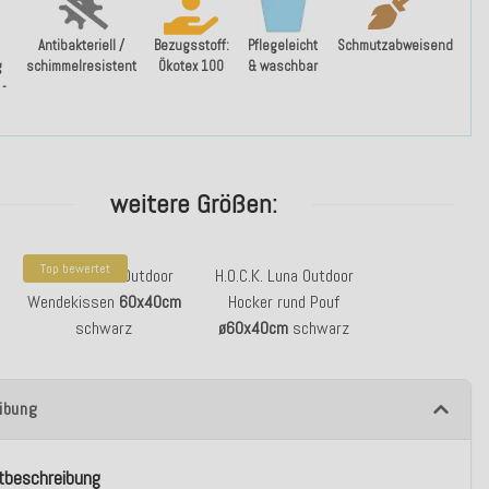
Antibakteriell /
Bezugsstoff:
Pflegeleicht
Schmutzabweisend
g
schimmelresistent
Ökotex 100
& waschbar
 -
weitere Größen:
Top bewertet
H.O.C.K. Luna Outdoor
H.O.C.K. Luna Outdoor
Wendekissen
60x40cm
Hocker rund Pouf
schwarz
ø60x40cm
schwarz
ibung
tbeschreibung