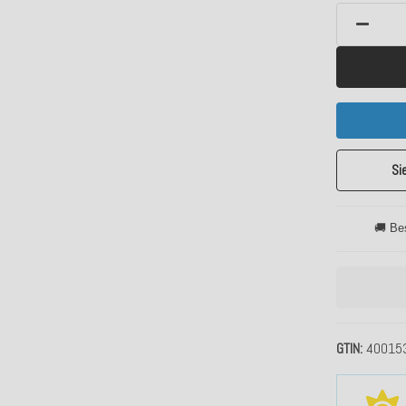
Si
🚚 Be
GTIN
40015