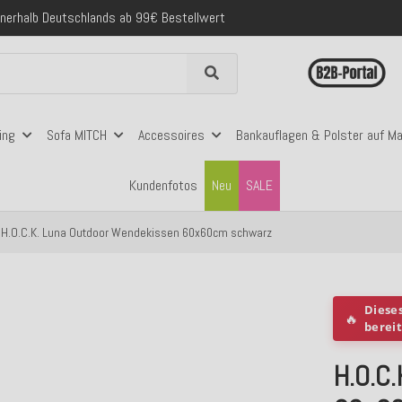
folgreich versendete Bestellungen
 mit Klarna, PayPal & Amazon Pay
nerhalb Deutschlands ab 99€ Bestellwert
folgreich versendete Bestellungen
 mit Klarna, PayPal & Amazon Pay
nerhalb Deutschlands ab 99€ Bestellwert
ing
Sofa MITCH
Accessoires
Bankauflagen & Polster auf M
Kundenfotos
Neu
SALE
H.O.C.K. Luna Outdoor Wendekissen 60x60cm schwarz
Diese
🔥
berei
H.O.C