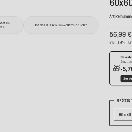
60x60
Artikelnumm
aft im
Ist das Kissen umweltfreundlich?
en?
56,99 €
inkl. 19% USt
Newslet
Jetzt a
🎁
-5,7
Zur A
GRÖSSE 
60 x 40