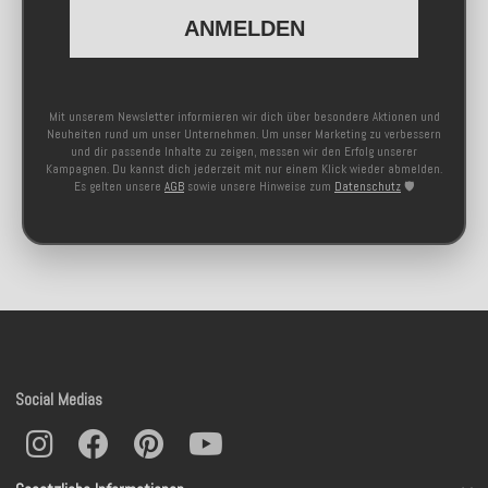
ANMELDEN
Mit unserem Newsletter informieren wir dich über besondere Aktionen und
Neuheiten rund um unser Unternehmen. Um unser Marketing zu verbessern
und dir passende Inhalte zu zeigen, messen wir den Erfolg unserer
Kampagnen. Du kannst dich jederzeit mit nur einem Klick wieder abmelden.
Es gelten unsere
AGB
sowie unsere Hinweise zum
Datenschutz
🛡️
Social Medias