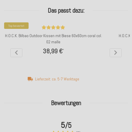
Das passt dazu:
Top bewertet
H.O.C.K. Bilbao Outdoor Kissen mit Biese 60x60cm coral col.
H.O.C.K
02 malle
38,99 €
*
Lieferzeit: ca. 5-7 Werktage
Bewertungen
5
/5