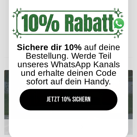
malle
23,99 €
*
Lieferzeit: ca. 5-7 Werktage
Sichere dir 10%
auf deine
Bestellung. Werde Teil
ENTDECKEN SIE UNSER SORTIMENT
unseres WhatsApp Kanals
und erhalte deinen Code
sofort auf dein Handy.
Jetzt 10% sichern
Outdoor Kissen