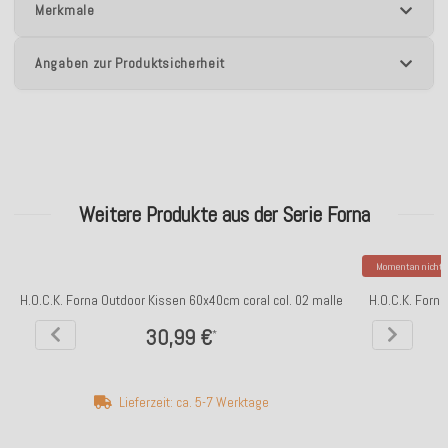
Merkmale
Angaben zur Produktsicherheit
Weitere Produkte aus der Serie Forna
Momentan nicht v
H.O.C.K. Forna Outdoor Kissen 60x40cm coral col. 02 malle
H.O.C.K. Forn
30,99 €
*
Lieferzeit: ca. 5-7 Werktage