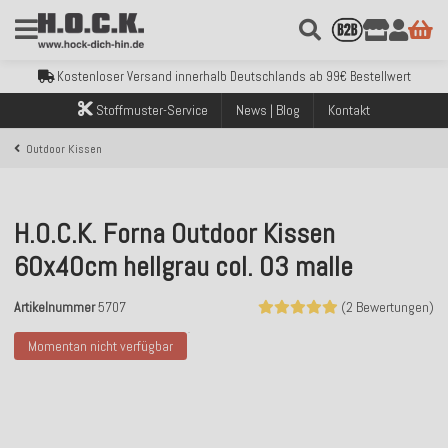
Kostenloser Versand innerhalb Deutschlands ab 99€ Bestellwert
Über 120.000 erfolgreich versendete Bestellungen
Sicher bezahlen mit Klarna, PayPal & Amazon Pay
Stoffmuster-Service
News | Blog
Kontakt
Kostenloser Versand innerhalb Deutschlands ab 99€ Bestellwert
Über 120.000 erfolgreich versendete Bestellungen
Outdoor Kissen
Sicher bezahlen mit Klarna, PayPal & Amazon Pay
Kostenloser Versand innerhalb Deutschlands ab 99€ Bestellwert
H.O.C.K. Forna Outdoor Kissen
60x40cm hellgrau col. 03 malle
Artikelnummer
5707
(2 Bewertungen)
Momentan nicht verfügbar