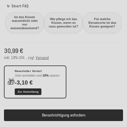
✨ Smart-FAQ
Ist das Kissen
Wie pflege ich das
Für welche
wasserdicht oder
Kissen, wenn es
Einsatzorte ist das
nur
nass geworden ist?
Kissen geeignet?
wasserabweisend?
30,99 €
inkl. 19% USt. , zzgl.
Versand
Newsletter Vorteil
Jetzt anmelden und
10%
sparen:
🎁
-3,10 €
Zur Anmeldung
Benachrichtigung anfordern