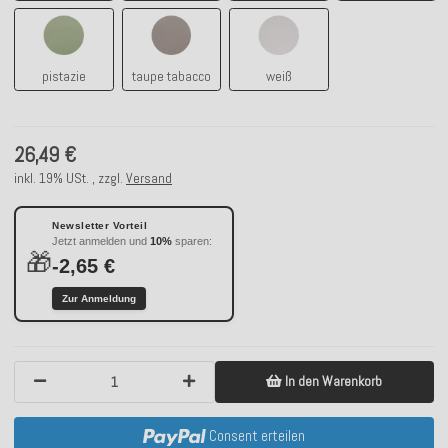
pistazie
taupe tabacco
weiß
pistazie
taupe tabacco
weiß
26,49 €
inkl. 19% USt. , zzgl.
Versand
Newsletter Vorteil
Jetzt anmelden und
10%
sparen:
🎁
-2,65 €
Zur Anmeldung
In den Warenkorb
Consent erteilen