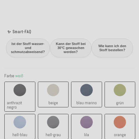
✨ Smart-FAQ
Ist der Stoff wasser-
Kann der Stoff bei
Wie kann ich den
und
30°C gewaschen
Stoff bestellen?
schmutzabweisend?
werden?
Farbe
weiß
anthrazit negro
beige
blau marino
grün
anthrazit
beige
blau marino
grün
negro
hell-blau
hell-grau
lila
orange
hell-blau
hell-grau
lila
orange