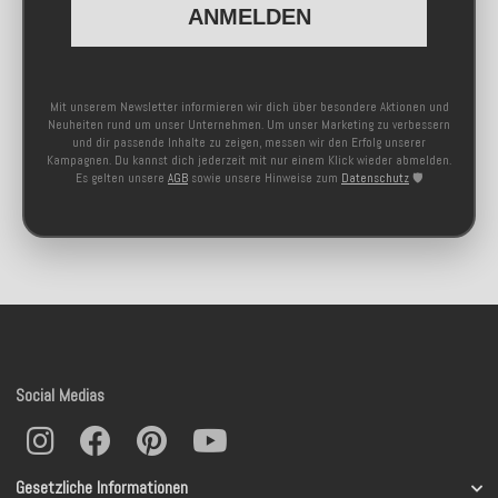
ANMELDEN
Mit unserem Newsletter informieren wir dich über besondere Aktionen und
Neuheiten rund um unser Unternehmen. Um unser Marketing zu verbessern
und dir passende Inhalte zu zeigen, messen wir den Erfolg unserer
Kampagnen. Du kannst dich jederzeit mit nur einem Klick wieder abmelden.
Es gelten unsere
AGB
sowie unsere Hinweise zum
Datenschutz
🛡️
Social Medias
Gesetzliche Informationen