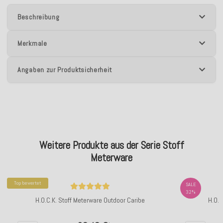
Beschreibung
Merkmale
Angaben zur Produktsicherheit
Weitere Produkte aus der Serie Stoff
Meterware
Top bewertet
SALE
32%
H.O.C.K. Stoff Meterware Outdoor Caribe
H.O.C