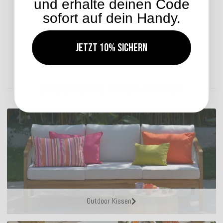
und erhalte deinen Code
39,99 €
*
sofort auf dein Handy.
Jetzt 10% sichern
Lieferzeit: ca. 2-4 Werktage
ENTDECKEN SIE UNSER SORTIMENT
Outdoor Kissen