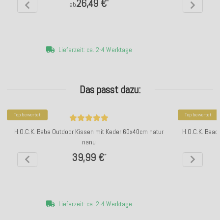
26,49 €
*
ab
Lieferzeit: ca. 2-4 Werktage
Das passt dazu:
Top bewertet
Top bewertet
H.O.C.K. Baba Outdoor Kissen mit Keder 60x40cm natur
H.O.C.K. Beac
nanu
39,99 €
*
Lieferzeit: ca. 2-4 Werktage