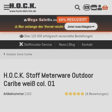
🔥
Mega Sale
65% REDUZIERT
Bis zu
➞
⚠️ Nur solange der Vorrat reicht
Jetzt zuschlagen
Kostenloser Versand innerhalb Deutschlands ab 99€ Bestellwert
Über 120.000 erfolgreich versendete Bestellungen
Sicher bezahlen mit Klarna, PayPal & Amazon Pay
Kostenloser Versand innerhalb Deutschlands ab 99€ Bestellwert
Stoffmuster-Service
News | Blog
Kontakt
Über 120.000 erfolgreich versendete Bestellungen
Sicher bezahlen mit Klarna, PayPal & Amazon Pay
Outdoor Serie Caribe
Kostenloser Versand innerhalb Deutschlands ab 99€ Bestellwert
H.O.C.K. Stoff Meterware Outdoor
Caribe weiß col. 01
Artikelnummer
1152
(4 Bewertungen)