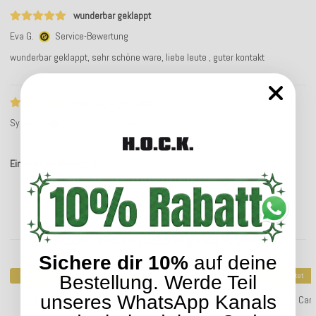
wunderbar geklappt
Eva G.
Service-Bewertung
wunderbar geklappt, sehr schöne ware, liebe leute , guter kontakt
ws5_rc_ts_no_text
Sylvia S.
Service-Bewertung
Einträge insgesamt: 4
Kunden kauften dazu folgende Artikel:
Sichere dir 10%
auf deine
Top bewertet
Top bewertet
Bestellung. Werde Teil
unseres WhatsApp Kanals
H.O.C.K. Classic Uni Outdoor Kissen 70x70cm in
H.O.C.K. Car
verschiedenen Farben