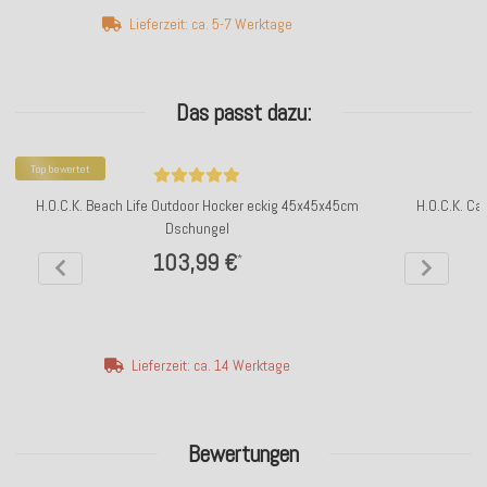
Lieferzeit: ca. 5-7 Werktage
Das passt dazu:
Top bewertet
H.O.C.K. Beach Life Outdoor Hocker eckig 45x45x45cm
H.O.C.K. Ca
Dschungel
103,99 €
*
Lieferzeit: ca. 14 Werktage
Bewertungen