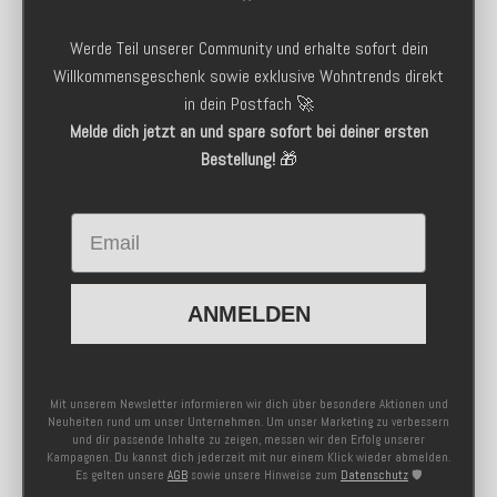
Werde Teil unserer Community und erhalte sofort dein
Willkommensgeschenk sowie exklusive Wohntrends direkt
in dein Postfach 🚀
Melde dich jetzt an und spare sofort bei deiner ersten
Bestellung!
🎁
Email
ANMELDEN
Mit unserem Newsletter informieren wir dich über besondere Aktionen und
Neuheiten rund um unser Unternehmen. Um unser Marketing zu verbessern
und dir passende Inhalte zu zeigen, messen wir den Erfolg unserer
Kampagnen. Du kannst dich jederzeit mit nur einem Klick wieder abmelden.
Es gelten unsere
AGB
sowie unsere Hinweise zum
Datenschutz
🛡️