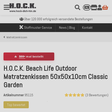
Kostenloser Versand innerhalb Deutschlands ab 99€ Bestellwert
Über 120.000 erfolgreich versendete Bestellungen
Sicher bezahlen mit Klarna, PayPal & Amazon Pay
Kostenloser Versand innerhalb Deutschlands ab 99€ Bestellwert
Stoffmuster-Service
News | Blog
Kontakt
Über 120.000 erfolgreich versendete Bestellungen
Sicher bezahlen mit Klarna, PayPal & Amazon Pay
Matratzenkissen
Kostenloser Versand innerhalb Deutschlands ab 99€ Bestellwert
🔥
500+
mal bestellt
H.O.C.K. Beach Life Outdoor
Matratzenkissen 50x50x10cm Classic
Garden
Artikelnummer
95115
(3 Bewertungen)
Top bewertet