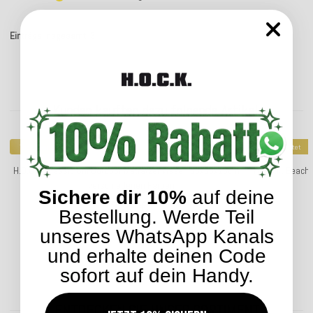
Einträge insgesamt: 3
Kunden kauften dazu folgende Artikel:
Top bewertet
Top bewertet
H.O.C.K. Classic Uni Outdoor Matratzenkissen 50x50x10cm
H.O.C.K. Beach
in verschiedenen Farben
Sichere dir 10%
auf deine
33,99 €
*
Bestellung. Werde Teil
unseres WhatsApp Kanals
und erhalte deinen Code
sofort auf dein Handy.
Lieferzeit: ca. 2-4 Werktage
ENTDECKEN SIE UNSER SORTIMENT