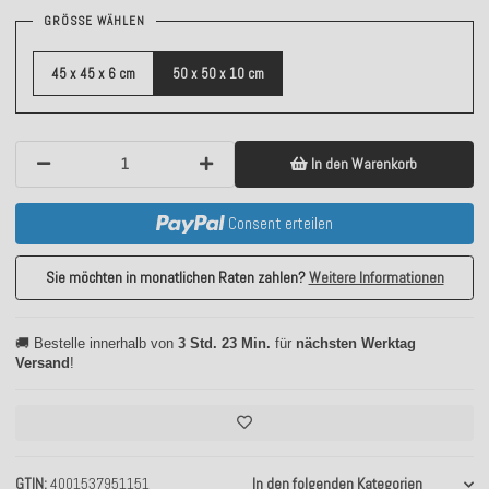
GRÖSSE WÄHLEN
45 x 45 x 6 cm
50 x 50 x 10 cm
In den Warenkorb
Consent erteilen
Sie möchten in monatlichen Raten zahlen?
Weitere Informationen
🚚 Bestelle innerhalb von
3 Std. 23 Min.
für
nächsten Werktag
Versand
!
GTIN
4001537951151
In den folgenden Kategorien