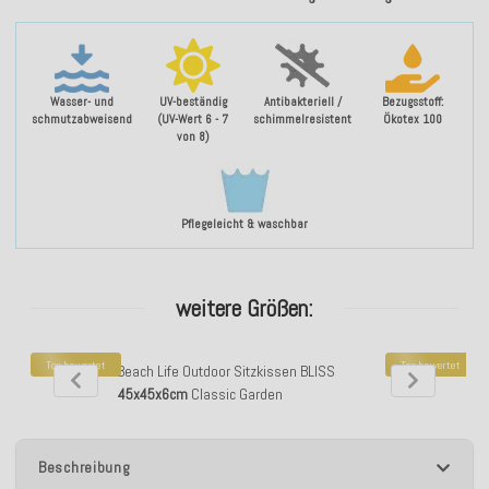
Wasser- und
UV-beständig
Antibakteriell /
Bezugsstoff:
schmutzabweisend
(UV-Wert 6 - 7
schimmelresistent
Ökotex 100
von 8)
Pflegeleicht & waschbar
weitere Größen:
Top bewertet
Top bewertet
H.O.C.K. Beach Life Outdoor Sitzkissen BLISS
H.O.C.K. Beach
45x45x6cm
Classic Garden
Beschreibung