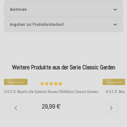
Merkmale
Angaben zur Produktsicherheit
Weitere Produkte aus der Serie Classic Garden
Top bewertet
Top bewertet
H.O.C.K. Beach Life Outdoor Kissen 50x50cm Classic Garden
H.O.C.K. Beac
29,99 €
*