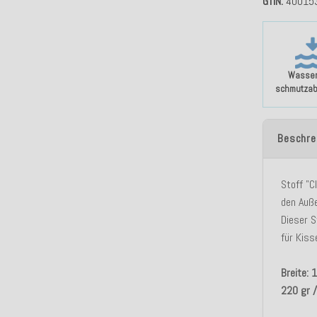
GTIN
40015
Wasser
schmutza
Beschre
Stoff "C
den Auß
Dieser S
für Kiss
Breite:
220 gr 