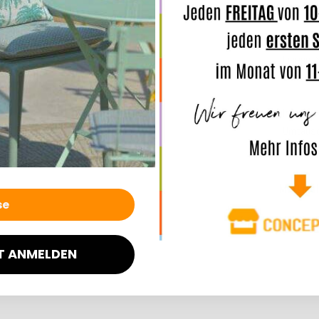
b
weitere 
Liegen, 
Überwür
Info:
es k
Umtausc
Merkmal
Angaben
T ANMELDEN