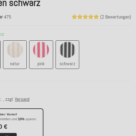
fen schwarz
er
475
(2 Bewertungen)
rz
eer
natur
pink
schwarz
natur
pink
schwarz
. , zzgl.
Versand
ter Vorteil
nmelden und
10%
sparen:
0 €