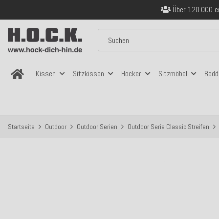
Sicher bezahlen
Kostenloser Versand in
Über 120.000 er
Sicher bezahlen
Kostenloser Versand in
Kissen
Sitzkissen
Hocker
Sitzmöbel
Bedd
Startseite
Outdoor
Outdoor Serien
Outdoor Serie Classic Streifen