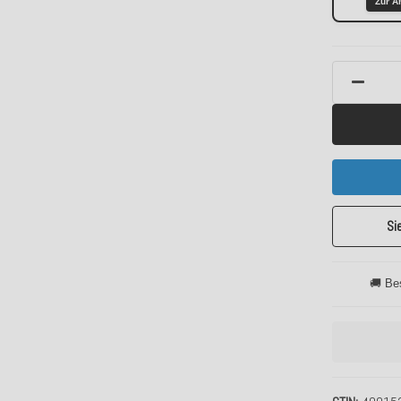
Zur A
Si
🚚 Be