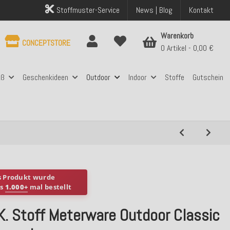
Stoffmuster-Service
News | Blog
Kontakt
Warenkorb
CONCEPTSTORE
0 Artikel
0,00 €
aß
Geschenkideen
Outdoor
Indoor
Stoffe
Gutschein
s Produkt wurde
ts
1.000+
mal bestellt
K. Stoff Meterware Outdoor Classic