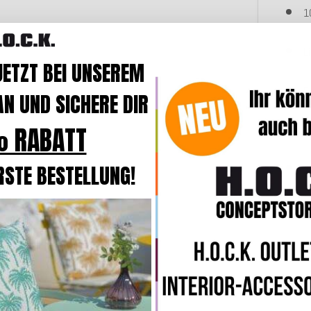
1
L
JETZT BEI UNSEREM
F
N UND SICHERE DIR
 RABATT
w
RSTE BESTELLUNG!
s
L
p
Ö