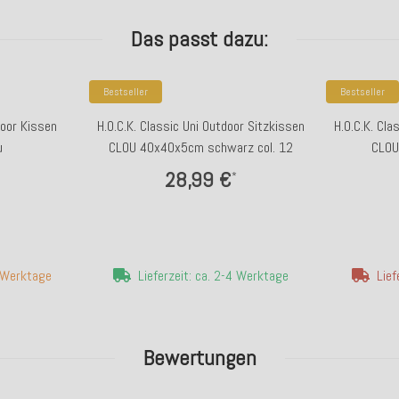
Das passt dazu:
Bestseller
Bestseller
door Kissen
H.O.C.K. Classic Uni Outdoor Sitzkissen
H.O.C.K. Cla
u
CLOU 40x40x5cm schwarz col. 12
CLOU
28,99 €
*
7 Werktage
Lieferzeit: ca. 2-4 Werktage
Lief
Bewertungen