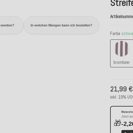
Strei
Artikelnumm
n werden?
In welchen Mengen kann ich bestellen?
Farbe
schwa
bromb
brombeer
21,99 €
inkl. 19% USt
Newslet
Jetzt a
🎁
-2,2