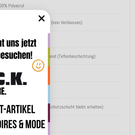
00% Polyacryl
ichtechtheit 6-7 (Skala 1-8) (kein Verblassen)
leckschutz
asser- und schmutzabweisend (Teflonbeschichtung)
chimmelresistent
anglebigkeit, robust
flegeleicht, 30° waschbar (Schutzschicht bleibt erhalten)
kotex Standard 100