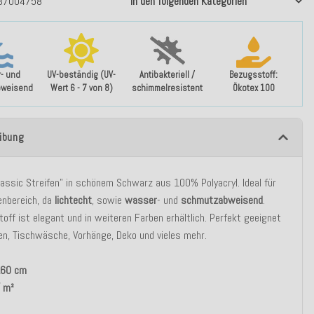
37004758
In den folgenden Kategorien
- und
UV-beständig (UV-
Antibakteriell /
Bezugsstoff:
bweisend
Wert 6 - 7 von 8)
schimmelresistent
Ökotex 100
ibung
lassic Streifen" in schönem Schwarz aus 100% Polyacryl. Ideal für
enbereich, da
lichtecht
, sowie
wasser
- und
schmutzabweisend
.
toff ist elegant und in weiteren Farben erhältlich. Perfekt geeignet
en, Tischwäsche, Vorhänge, Deko und vieles mehr
.
 160 cm
/ m²