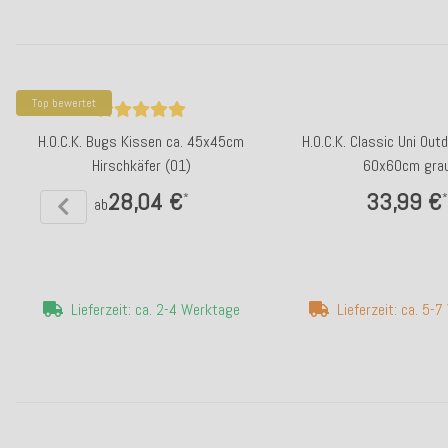
Top bewertet
H.O.C.K. Bugs Kissen ca. 45x45cm
H.O.C.K. Classic Uni Out
Hirschkäfer (01)
60x60cm gra
28,04 €
33,99 €
*
*
ab
Lieferzeit: ca. 2-4 Werktage
Lieferzeit: ca. 5-