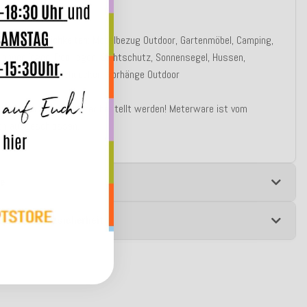
eidseitig verwendbar
Einsatzmöglichkeiten:
Möbelbezug Outdoor, Gartenmöbel, Camping,
Sonnenliegen, Poolliegen, Sichtschutz, Sonnensegel, Hussen,
fe, Taschen, Tischdecken, Vorhänge Outdoor
önnen nur ganze Meter bestellt werden! Meterware ist vom
h ausgeschlossen.
e
 zur Produktsicherheit