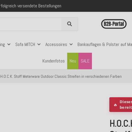
 mit Klarna, PayPal & Amazon Pay
nerhalb Deutschlands ab 99€ Bestellwert
folgreich versendete Bestellungen
 mit Klarna, PayPal & Amazon Pay
nerhalb Deutschlands ab 99€ Bestellwert
ing
Sofa MITCH
Accessoires
Bankauflagen & Polster auf M
Kundenfotos
Neu
SALE
H.O.C.K. Stoff Meterware Outdoor Classic Streifen in verschiedenen Farben
Diese
🔥
berei
H.O.C.