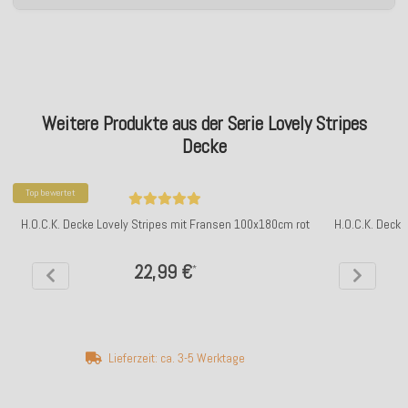
Weitere Produkte aus der Serie Lovely Stripes
Decke
Top bewertet
H.O.C.K. Decke Lovely Stripes mit Fransen 100x180cm rot
H.O.C.K. Decke
22,99 €
*
Lieferzeit: ca. 3-5 Werktage