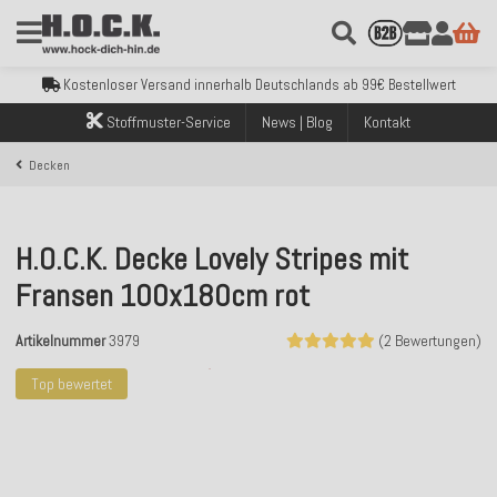
Kostenloser Versand innerhalb Deutschlands ab 99€ Bestellwert
Über 120.000 erfolgreich versendete Bestellungen
Sicher bezahlen mit Klarna, PayPal & Amazon Pay
Kostenloser Versand innerhalb Deutschlands ab 99€ Bestellwert
Über 120.000 erfolgreich versendete Bestellungen
Stoffmuster-Service
News | Blog
Kontakt
Sicher bezahlen mit Klarna, PayPal & Amazon Pay
Kostenloser Versand innerhalb Deutschlands ab 99€ Bestellwert
Decken
H.O.C.K. Decke Lovely Stripes mit
Fransen 100x180cm rot
Artikelnummer
3979
(2 Bewertungen)
Top bewertet