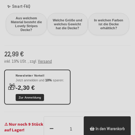
✨ Smart-FAQ
Aus welchem
Welche Größe und
In welchen Farben
Material besteht die
welches Gewicht
ist die Decke
Lovely Stripes
hat die Decke?
erhältlich?
Decke?
22,99 €
inkl. 19% USt. , zzgl.
Versand
Newsletter Vorteil
Jetzt anmelden und
10%
sparen:
🎁
-2,30 €
Zur Anmeldung
⚠️ Nur noch 9 Stück
In den Warenkorb
auf Lager!