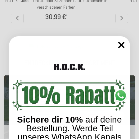
H.O.C.K. Classic Uni Outdoor Sitzkissen CLOU 50x50x5cm in
H.O.C
verschiedenen Farben
30,99 €
*
Lieferzeit: ca. 2-4 Werktage
ENTDECKEN SIE UNSER SORTIMENT
Sichere dir 10%
auf deine
Bestellung. Werde Teil
Outdoor Kissen
unseres WhatsApp Kanals