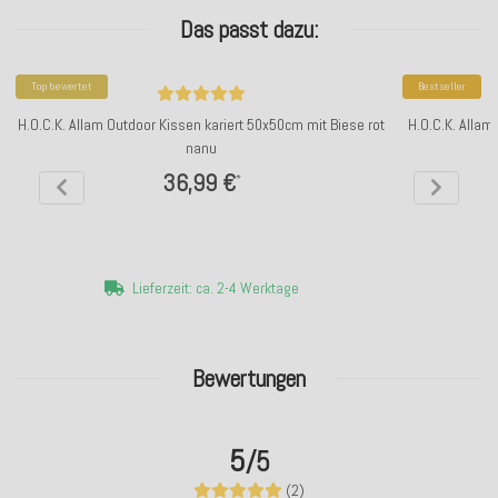
Das passt dazu:
Top bewertet
Bestseller
H.O.C.K. Allam Outdoor Kissen kariert 50x50cm mit Biese rot
H.O.C.K. Allam
nanu
36,99 €
*
Lieferzeit: ca. 2-4 Werktage
Bewertungen
5
/5
(2)