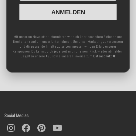
ANMELDEN
Mit unserem Newsletter informieren wir dich über besondere Aktionen und
Neuheiten rund um unser Unternehmen. Um unser Marketing zu verbessern
und dir passende Inhalte zu zeigen, messen wir den Erfolg unserer
Kampagnen. Du kannst dich jederzeit mit nur einem Klick wieder abmelden.
Es gelten unsere
AGB
sowie unsere Hinweise zum
Datenschutz
🛡️
Social Medias