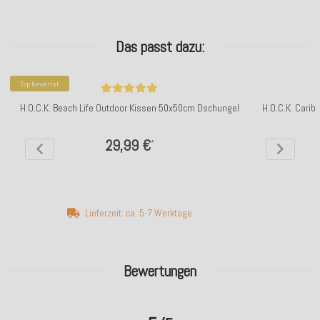
Das passt dazu:
Top bewertet
H.O.C.K. Beach Life Outdoor Kissen 50x50cm Dschungel
H.O.C.K. Carib
29,99 €
*
Lieferzeit: ca. 5-7 Werktage
Bewertungen