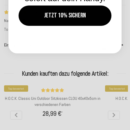
Tolle Qualität
Jetzt 10% sichern
Nadine K.
Service-Bewertung
Tolle Qualität
Einträge 1 – 10 von 12
1
2
Kunden kauften dazu folgende Artikel:
Top bewertet
Top bewertet
H.O.C.K. Classic Uni Outdoor Sitzkissen CLOU 40x40x5cm in
H.O.C.K.
verschiedenen Farben
28,99 €
*