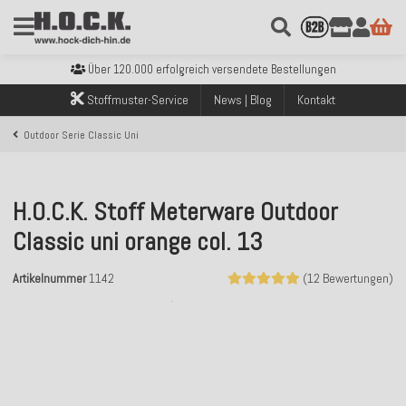
Kostenloser Versand innerhalb Deutschlands ab 99€ Bestellwert
Über 120.000 erfolgreich versendete Bestellungen
Sicher bezahlen mit Klarna, PayPal & Amazon Pay
Kostenloser Versand innerhalb Deutschlands ab 99€ Bestellwert
Stoffmuster-Service
News | Blog
Kontakt
Über 120.000 erfolgreich versendete Bestellungen
Sicher bezahlen mit Klarna, PayPal & Amazon Pay
Outdoor Serie Classic Uni
Kostenloser Versand innerhalb Deutschlands ab 99€ Bestellwert
H.O.C.K. Stoff Meterware Outdoor
Classic uni orange col. 13
Artikelnummer
1142
(12 Bewertungen)