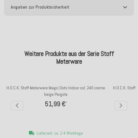
Angaben zur Produktsicherheit
Weitere Produkte aus der Serie Stoff
Meterware
H.O.C.K. Stoff Meterware Magic Dots Indoor col. 240 creme
H.O.C.K. Stoff
beige Pergole
51,99 €
*
Lieferzeit: ca. 2-4 Werktage