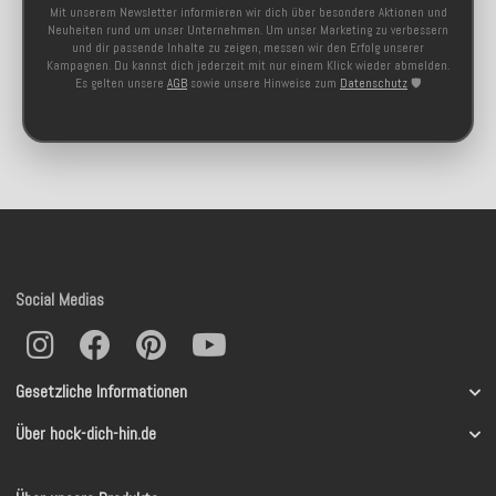
Mit unserem Newsletter informieren wir dich über besondere Aktionen und
Neuheiten rund um unser Unternehmen. Um unser Marketing zu verbessern
und dir passende Inhalte zu zeigen, messen wir den Erfolg unserer
Kampagnen. Du kannst dich jederzeit mit nur einem Klick wieder abmelden.
Es gelten unsere
AGB
sowie unsere Hinweise zum
Datenschutz
🛡️
Social Medias
Gesetzliche Informationen
Über hock-dich-hin.de