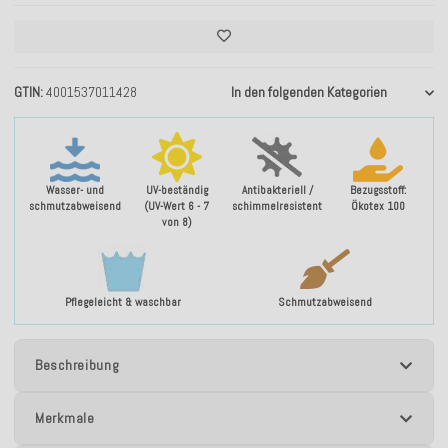
GTIN
4001537011428
In den folgenden Kategorien
Wasser- und
UV-beständig
Antibakteriell /
Bezugsstoff:
schmutzabweisend
(UV-Wert 6 - 7
schimmelresistent
Ökotex 100
von 8)
Pflegeleicht & waschbar
Schmutzabweisend
Beschreibung
Merkmale