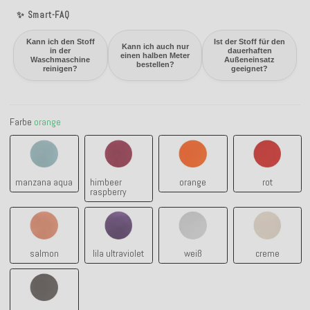
✨ Smart-FAQ
Kann ich den Stoff
Ist der Stoff für den
Kann ich auch nur
in der
dauerhaften
einen halben Meter
Waschmaschine
Außeneinsatz
bestellen?
reinigen?
geeignet?
Farbe
orange
manzana aqua
himbeer raspberry
orange
rot
manzana aqua
himbeer
orange
rot
raspberry
salmon
lila ultraviolet
weiß
creme
salmon
lila ultraviolet
weiß
creme
grau