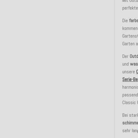
Mit Outd
perfekt
Die
farb
kommen 
Gartenst
Garten a
Der
Outd
und
was
unsere
Serie-Be
harmonis
passende
Classic 
Bei star
schimme
sehr lan