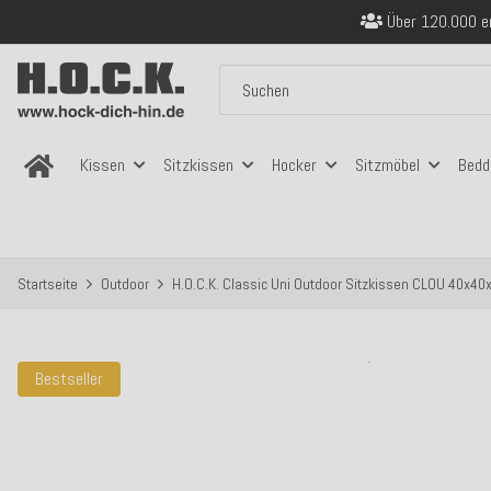
Über 120.000 er
Sicher bezahlen
Kostenloser Versand in
Über 120.000 er
Sicher bezahlen
Kostenloser Versand in
Kissen
Sitzkissen
Hocker
Sitzmöbel
Bedd
Startseite
Outdoor
H.O.C.K. Classic Uni Outdoor Sitzkissen CLOU 40x4
Bestseller