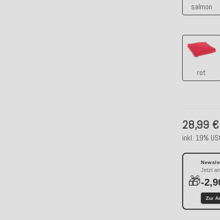
salmon
rot
rot
28,99 €
inkl. 19% USt
Newslet
Jetzt a
🎁
-2,9
Zur A