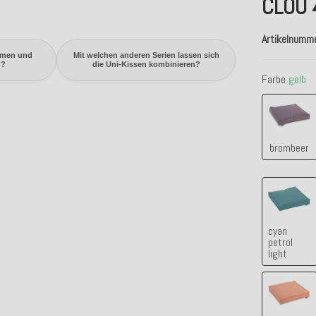
CLOU 
Artikelnumm
mmen und
Mit welchen anderen Serien lassen sich
n?
die Uni-Kissen kombinieren?
Farbe
gelb
bromb
brombeer
cyan p
cyan
petrol
light
salmo