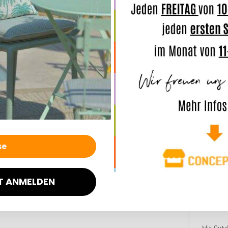
H.O.C.K
Outdoo
Pale
Bodenk
60x60x
Beschre
Die Basi
Looks. U
hervorra
T ANMELDEN
alle Uni
richtig 
Uni Basi