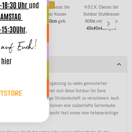
Bestseller
. Classic Uni
H.O.C.K. Classic Uni
H.O.C.K. Classic Uni
r Sitzkissen
Outdoor Kissen
Outdoor Stuhlkissen
ttenkissen
50x50cm
gelb
NORM mit Bändern
M
issen BODO
40x40x4cm
gelb
10cm
gelb col.
03
ibung
c Uni Serie ist die perfekte Ergänzung zu vielen gemusterten
ntereinander kombiniert, eignet sich diese Outdoor Uni Serie
gend um Ton in Ton eine ruhige Sitzlandschaft zu verschönern. Auch
`s wild durcheinander gemixt können eine zauberhafte Gartenlaube
aufpeppen. Wer gerne mixt braucht fast immer eine farbenprächtige
s!