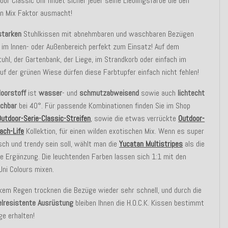
oor Classic Uni findet sicher jeder seine Lieblingsfarbe die den
en Mix Faktor ausmacht!
starken
Stuhlkissen mit abnehmbaren und waschbaren Bezügen
im Innen- oder Außenbereich perfekt zum Einsatz! Auf dem
uhl, der Gartenbank, der Liege, im Strandkorb oder einfach im
uf der grünen Wiese dürfen diese Farbtupfer einfach nicht fehlen!
oorstoff
ist
wasser
- und
schmutzabweisend
sowie auch
lichtecht
chbar
bei 40°. Für passende Kombinationen finden Sie im Shop
Outdoor-Serie-Classic-Streifen
, sowie die etwas verrückte
Outdoor-
ach-Life
Kollektion, für einen wilden exotischen Mix. Wenn es super
ch und trendy sein soll, wählt man die
Yucatan Multistripes
als die
 Ergänzung. Die leuchtenden Farben lassen sich 1:1 mit den
Uni Colours mixen.
kem Regen trocknen die Bezüge wieder sehr schnell, und durch die
lresistente Ausrüstung
bleiben Ihnen die H.O.C.K. Kissen bestimmt
ge erhalten!