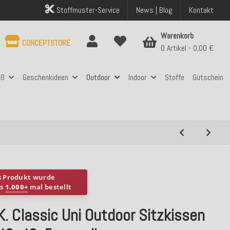
Stoffmuster-Service
News | Blog
Kontakt
Warenkorb
CONCEPTSTORE
0 Artikel
0,00 €
aß
Geschenkideen
Outdoor
Indoor
Stoffe
Gutschein
s Produkt wurde
ts
1.000+
mal bestellt
K. Classic Uni Outdoor Sitzkissen