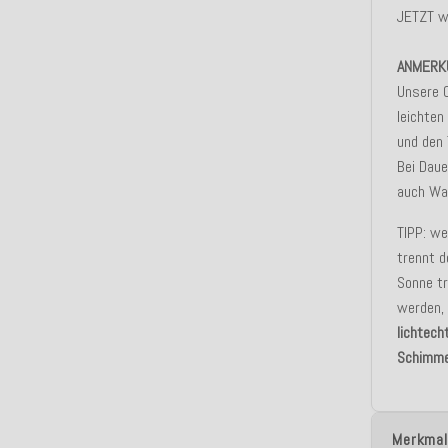
JETZT w
ANMERK
Unsere 
leichte
und den 
Bei Dau
auch Was
TIPP: we
trennt d
Sonne tr
werden,
lichtech
Schimme
Merkmal