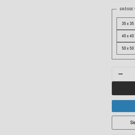
GRÖSSE 
35 x 35 
40 x 40
50 x 50
Si