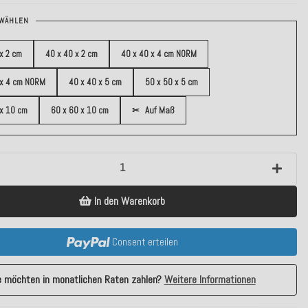
WÄHLEN
x 2 cm
40 x 40 x 2 cm
40 x 40 x 4 cm NORM
 x 4 cm NORM
40 x 40 x 5 cm
50 x 50 x 5 cm
 x 10 cm
60 x 60 x 10 cm
✂
Auf Maß
In den Warenkorb
Consent erteilen
e möchten in monatlichen Raten zahlen?
Weitere Informationen