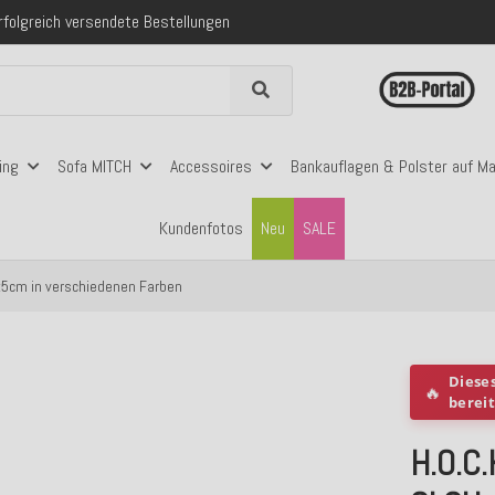
folgreich versendete Bestellungen
 mit Klarna, PayPal & Amazon Pay
nerhalb Deutschlands ab 99€ Bestellwert
folgreich versendete Bestellungen
 mit Klarna, PayPal & Amazon Pay
nerhalb Deutschlands ab 99€ Bestellwert
ing
Sofa MITCH
Accessoires
Bankauflagen & Polster auf M
Kundenfotos
Neu
SALE
0x5cm in verschiedenen Farben
Diese
🔥
berei
H.O.C.