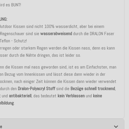
ird es BUNT!
UNG:
Outdoor Kissen sind nicht 100% wasserdicht, aber bei einem
n Regenschauer sind sie
wasserabweisend
durch die DRALON Faser
Teflon - Schutz!
erregen oder starkem Regen werden die Kissen nass, denn es kann
ser durch die Nähte dringen, das ist leider so.
nn die Kissen mal nass geworden sind, ist es am Einfachsten, man
en Bezug vom Innenkissen und lässt diese dann wieder in der
ocknen, nach einiger Zeit können die Kissen dann wieder verwendet
 durch den
Dralon-Polyacryl Stoff
sind die
Bezüge schnell trocknend
,
t
und
antibakteriell
, das bedeutet
kein Verblassen
und
keine
lbildung
.
e