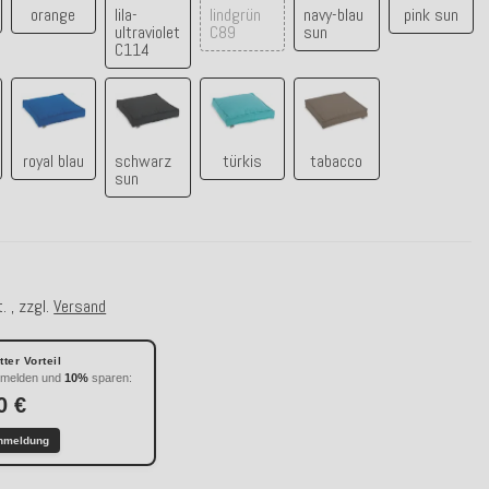
orange
lila-
lindgrün
navy-blau
pink sun
ultraviolet
C89
sun
C114
royal blau
schwarz sun
türkis
tabacco
royal blau
schwarz
türkis
tabacco
sun
. , zzgl.
Versand
ter Vorteil
nmelden und
10%
sparen:
0 €
nmeldung