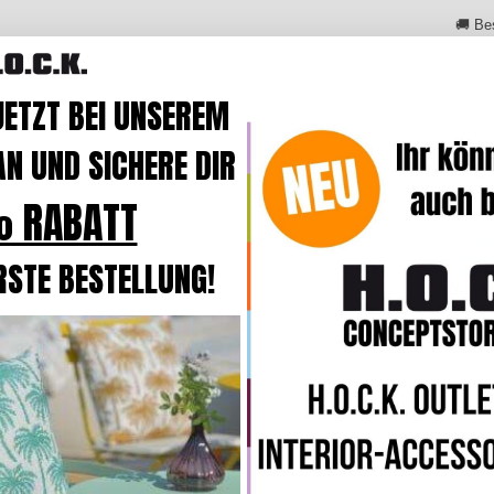
🚚 Be
JETZT BEI UNSEREM
N UND SICHERE DIR
GTIN
40015
 RABATT
RSTE BESTELLUNG!
Wasser
schmutzab