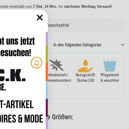
stelle innerhalb von
7 Std. 14 Min.
für
nächsten Werktag Versand
!
Auf Wunschzettel
37904189
In den folgenden Kategorien
- und
UV-
Antibakteriell /
Bezugsstoff:
Pflegeleicht
weisend
beständig
schimmelresistent
Ökotex 100
& waschbar
(UV-Wert 6 -
7 von 8)
weitere Größen: