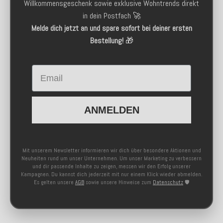
Willkommensgeschenk sowie exklusive Wohntrends direkt
in dein Postfach 🚀
Melde dich jetzt an und spare sofort bei deiner ersten
Bestellung!
🎁
Email
ANMELDEN
Mit unserem Newsletter informieren wir dich über besondere Aktionen und
Neuheiten rund um unser Unternehmen. Um unser Marketing zu verbessern
und dir passende Inhalte zu zeigen, messen wir den Erfolg unserer
Kampagnen. Du kannst dich jederzeit mit nur einem Klick wieder abmelden.
Es gelten unsere
AGB
sowie unsere Hinweise zum
Datenschutz
🛡️