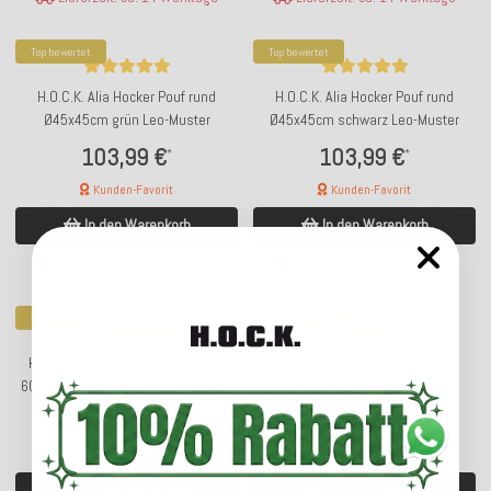
Top bewertet
Top bewertet
H.O.C.K. Alia Hocker Pouf rund
H.O.C.K. Alia Hocker Pouf rund
Ø45x45cm grün Leo-Muster
Ø45x45cm schwarz Leo-Muster
103,99 €
103,99 €
*
*
Kunden-Favorit
Kunden-Favorit
In den Warenkorb
In den Warenkorb
Lieferzeit: ca. 14 Werktage
Lieferzeit: ca. 14 Werktage
Top bewertet
Top bewertet
H.O.C.K. Becci Hocker Bean Cube
H.O.C.K. Lou Hocker Cube
60x60x40cm terra burgund Bouclé-
45x45x45cm beige ecru
Struktur
116,99 €
116,99 €
*
*
Kunden-Favorit
Kunden-Favorit
In den Warenkorb
In den Warenkorb