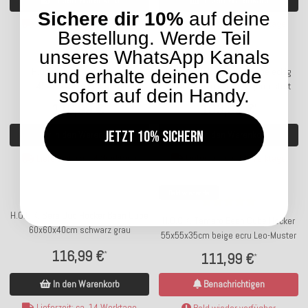
Sichere dir 10%
auf deine
Lieferzeit: ca. 14 Werktage
Lieferzeit: ca. 14 Werktage
Bestellung. Werde Teil
unseres WhatsApp Kanals
H.O.C.K. Lou Hocker Cube
H.O.C.K. Nalou Hocker Cube eckig
und erhalte deinen Code
45x45x45cm rost terra
45x45x45cm schwarz gemustert
sofort auf dein Handy.
116,99 €
103,99 €
*
*
Jetzt 10% sichern
In den Warenkorb
In den Warenkorb
Lieferzeit: ca. 14 Werktage
Lieferzeit: ca. 14 Werktage
Bald wieder da
H.O.C.K. Sera Duo Hocker Bean Cube
H.O.C.K. Tamaro Bean Cube Hocker
60x60x40cm schwarz grau
55x55x35cm beige ecru Leo-Muster
116,99 €
*
111,99 €
*
In den Warenkorb
Benachrichtigen
Lieferzeit: ca. 14 Werktage
Bald wieder verfügbar