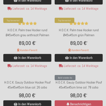
In den Warenkorb
In den Warenkorb
Lieferzeit: ca. 14 Werktage
Lieferzeit: ca. 14 Werktage
Top bewertet
Top bewertet
H.O.C.K. Palm tree Hocker rund
H.O.C.K. Palm tree Hocker rund
Ø45x45cm grau anthrazit Palmen
Ø45x45cm grün Palmen
89,00 €
89,00 €
*
*
Kunden-Favorit
Kunden-Favorit
In den Warenkorb
In den Warenkorb
Lieferzeit: ca. 14 Werktage
Lieferzeit: ca. 14 Werktage
Bald wieder da
H.O.C.K. Gauzy Outdoor Hocker Pouf
H.O.C.K. Gauzy Outdoor Hocker Pouf
45x45x45cm blue col. 26 cobo
45x45x45cm lime col. 78 cobo
98,00 €
98,00 €
*
*
In den Warenkorb
Benachrichtigen