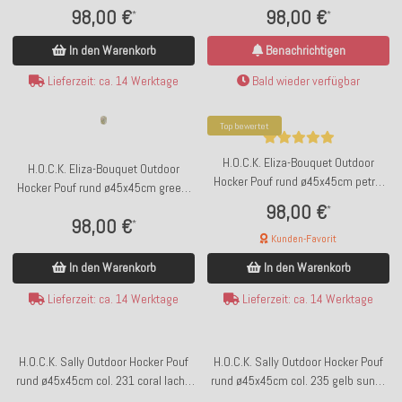
Blumen-Motiv
98,00 €
98,00 €
*
*
In den Warenkorb
Benachrichtigen
Lieferzeit: ca. 14 Werktage
Bald wieder verfügbar
Top bewertet
H.O.C.K. Eliza-Bouquet Outdoor
H.O.C.K. Eliza-Bouquet Outdoor
Hocker Pouf rund ø45x45cm petrol
Hocker Pouf rund ø45x45cm green-
Blumen-Motiv
berry floral
98,00 €
*
98,00 €
*
Kunden-Favorit
In den Warenkorb
In den Warenkorb
Lieferzeit: ca. 14 Werktage
Lieferzeit: ca. 14 Werktage
H.O.C.K. Sally Outdoor Hocker Pouf
H.O.C.K. Sally Outdoor Hocker Pouf
rund ø45x45cm col. 231 coral lachs
rund ø45x45cm col. 235 gelb sunny
sunny
Leopardenmuster