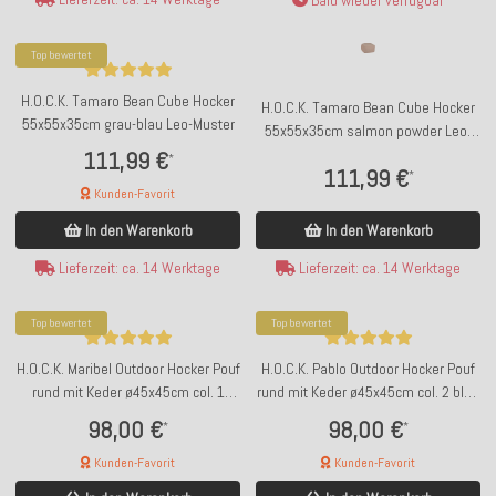
Top bewertet
H.O.C.K. Tamaro Bean Cube Hocker
H.O.C.K. Tamaro Bean Cube Hocker
55x55x35cm grau-blau Leo-Muster
55x55x35cm salmon powder Leo-
Muster
111,99 €
*
111,99 €
*
Kunden-Favorit
In den Warenkorb
In den Warenkorb
Lieferzeit: ca. 14 Werktage
Lieferzeit: ca. 14 Werktage
Top bewertet
Top bewertet
H.O.C.K. Maribel Outdoor Hocker Pouf
H.O.C.K. Pablo Outdoor Hocker Pouf
rund mit Keder ø45x45cm col. 1
rund mit Keder ø45x45cm col. 2 blue
multi Zick-Zack sun boho
multi Zick-Zack sun boho
98,00 €
98,00 €
*
*
Kunden-Favorit
Kunden-Favorit