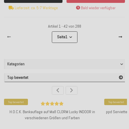
Lieferzeit: ca. 5-7 Werktage
Bald wieder verfügbar
Artikel 1 - 42 von 288
Seite
1
Kategorien
Top bewertet
Top bewertet
Top bewertet
H.O.C.K. Bankauflage auf Maß CLORM Lucky INDOOR in
ppd Servietten
verschiedenen Größen und Farben