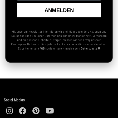
ANMELDEN
Mit unserem Newsletter informieren wir dich über besondere Aktionen und
Neuheiten rund um unser Unternehmen. Um unser Marketing zu verbessern
und dir passende Inhalte zu zeigen, messen wir den Erfolg unserer
Kampagnen. Du kannst dich jederzeit mit nur einem Klick wieder abmelden.
Es gelten unsere
AGB
sowie unsere Hinweise zum
Datenschutz
🛡️
Social Medias