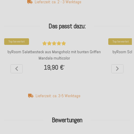
Lieferzeit: ca. 2 - 3 Werktage
Das passt dazu:
Top bewertet
Top bewertet
byRoom Salatbesteck aus Mangoholz mit bunten Griffen
byRoom Scha
Mandala multicolor
19,90 €
*
Lieferzeit: ca. 3-5 Werktage
Bewertungen