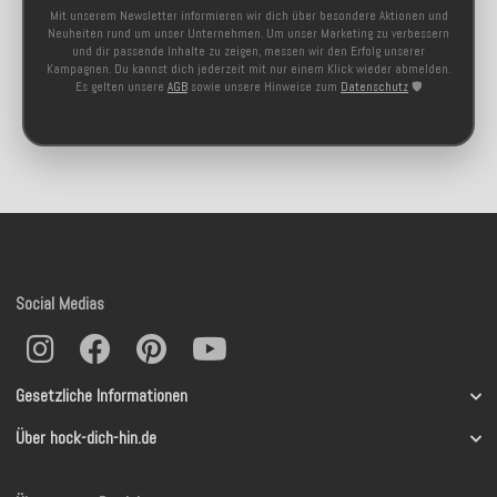
Mit unserem Newsletter informieren wir dich über besondere Aktionen und
Neuheiten rund um unser Unternehmen. Um unser Marketing zu verbessern
und dir passende Inhalte zu zeigen, messen wir den Erfolg unserer
Kampagnen. Du kannst dich jederzeit mit nur einem Klick wieder abmelden.
Es gelten unsere
AGB
sowie unsere Hinweise zum
Datenschutz
🛡️
Social Medias
Gesetzliche Informationen
Über hock-dich-hin.de