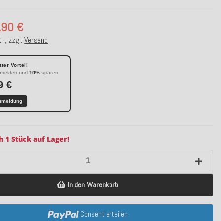
,90 €
. , zzgl.
Versand
ter Vorteil
nmelden und
10%
sparen:
9 €
nmeldung
h 1 Stück auf Lager!
In den Warenkorb
Consent erteilen