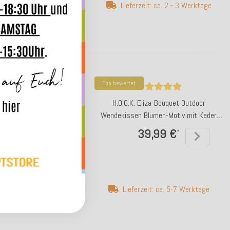
erzeit: ca. 3-5 Werktage
Lieferzeit: ca. 2 - 3 Werktage
Top bewertet
adu Batik Saphire Outdoor
H.O.C.K. Eliza-Bouquet Outdoor
n 50x50x5cm col. 08 grün
Wendekissen Blumen-Motiv mit Keder
50x50cm petrol
32,99 €
39,99 €
*
*
erzeit: ca. 2-4 Werktage
Lieferzeit: ca. 5-7 Werktage