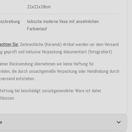
21x21x18cm
eschreibung
hübsche moderne Vase mit ansehnlichen
Farbverlauf
achten Sie:
Zerbrechliche (Keramik)-Artikel werden vor dem Versand
ig geprüft und inklusive Verpackung dokumentiert (fotografiert).
 einer Rücksendung übernehmen wir keine Haftung für
häden, die durch unsachgemäße Verpackung oder Handhabung durch
kversand entstehen.
stattung bei beschädigt zurückgesendeter Ware ist daher
hlossen.
e