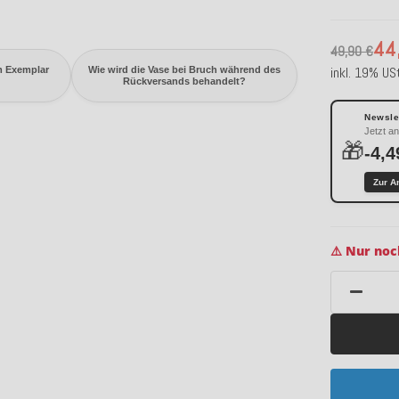
44
49,90 €
inkl. 19% USt
em Exemplar
Wie wird die Vase bei Bruch während des
Rückversands behandelt?
Newslet
Jetzt a
🎁
-4,4
Zur A
⚠️ Nur noc