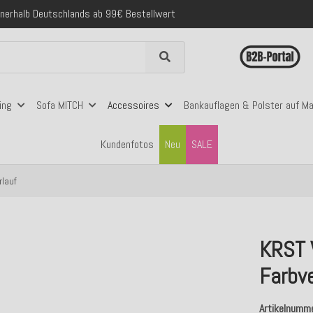
folgreich versendete Bestellungen
 mit Klarna, PayPal & Amazon Pay
nerhalb Deutschlands ab 99€ Bestellwert
folgreich versendete Bestellungen
 mit Klarna, PayPal & Amazon Pay
nerhalb Deutschlands ab 99€ Bestellwert
ing
Sofa MITCH
Accessoires
Bankauflagen & Polster auf M
Kundenfotos
Neu
SALE
lauf
KRST 
Farbve
Artikelnumm