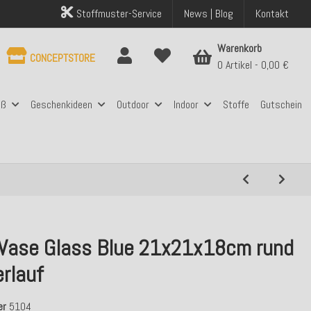
Stoffmuster-Service
News | Blog
Kontakt
Warenkorb
CONCEPTSTORE
0 Artikel
0,00 €
aß
Geschenkideen
Outdoor
Indoor
Stoffe
Gutschein
Vase Glass Blue 21x21x18cm rund
rlauf
er
5104