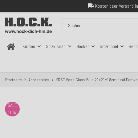
Über 120.000 er
Sicher bezahlen
Kostenloser Versand in
Über 120.000 er
Sicher bezahlen
Kostenloser Versand in
Kissen
Sitzkissen
Hocker
Sitzmöbel
Bedd
Startseite
Accessoires
KRST Vase Glass Blue 21x21x18cm rund Farbver
SALE
10%