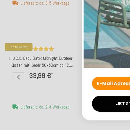
Lieferzeit: ca. 3-5 Werktage
Lieferzeit: ca. 3-
Top bewertet
Top bewertet
H.O.C.K. Badu Batik Midnight Outdoor
H.O.C.K. Badu Batik Midn
Kissen mit Keder 50x50cm col. 21
Sitzkissen 40x40x5cm c
orange
33,99 €
29,99 €
*
*
JETZ
Lieferzeit: ca. 2-4 Werktage
Lieferzeit: ca. 2-