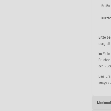
Größe
Kurzb
Bitte be
sorgfält
Im Falle
Bruchsc
den Rüc
Eine Er
ausgesc
Merkmal