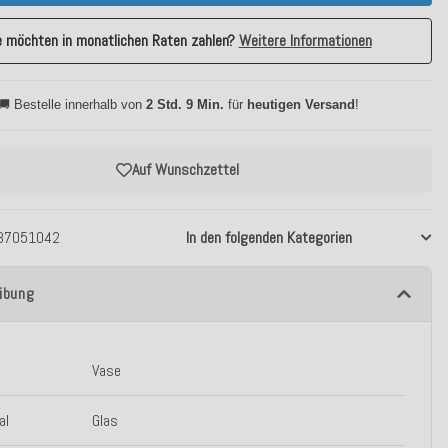
e möchten in monatlichen Raten zahlen?
Weitere Informationen
🚚 Bestelle innerhalb von
2 Std. 9 Min.
für
heutigen Versand
!
Auf Wunschzettel
37051042
In den folgenden Kategorien
ibung
Vase
al
Glas