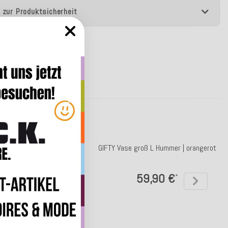
 zur Produktsicherheit
 Polyresin mit Muscheln
GIFTY Vase groß L Hummer | orangerot
x17x32cm braun
52,90 €
59,90 €
*
*
99 €