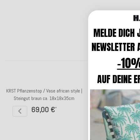
MELDE DICH 
NEWSLETTER A
-10%
AUF DEINE E
KRST Pflanzenstop / Vase african style |
KRST Vase mit zwei Henke
Steingut braun ca. 18x18x35cm
17x12,5x23c
69,00 €
39,90 €
*
*