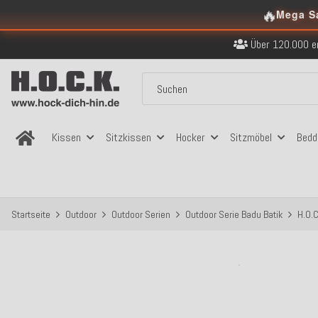
Kostenloser Versand in
🔥
Mega S
Über 120.000 er
Sicher bezahlen
Kostenloser Versand in
Über 120.000 er
Sicher bezahlen
Kostenloser Versand in
Kissen
Sitzkissen
Hocker
Sitzmöbel
Bedd
Startseite
Outdoor
Outdoor Serien
Outdoor Serie Badu Batik
H.O.C