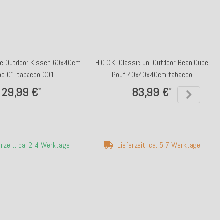
ibe Outdoor Kissen 60x40cm
H.O.C.K. Classic uni Outdoor Bean Cube
pe 01 tabacco C01
Pouf 40x40x40cm tabacco
29,99 €
83,99 €
*
*
erzeit: ca. 2-4 Werktage
Lieferzeit: ca. 5-7 Werktage