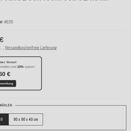
er
4635
 €
. ,
Versandkostenfreie Lieferung
ter Vorteil
nmelden und
10%
sparen:
60 €
nmeldung
WÄHLEN
40
90 x 90 x 40 cm