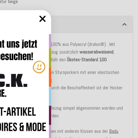
atur beige
ibung
g des Hockers besteht zu 100% aus Polyacryl (dralon®) . Mit
hutz
ausgerüstet ist der Bezug zusätzlich
wasserabweisend
,
t, schimmelresistent
und erfüllt den
Ökotex-Standard 100
.
ung besteht aus einem festen Styroporkern mit einer elastischen
er-Schaumstoffummantelung.
ker ist
strapazierfähig
und durch die Beschaffenheit ist der Hocker
or
und
Outdoor
geeignet.
en Reißverschluss kann der Bezug simpel abgenommen werden und
rf bei
30° C gewaschen
werden.
eren Sie den Hocker zusammen mit anderen Kissen aus der
Badu