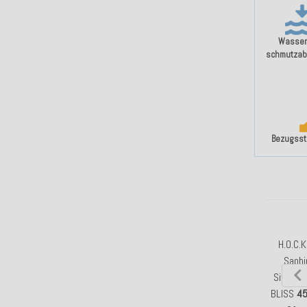
Wasser
schmutzab
Bezugssto
H.O.C.K
Saphi
Sitzkis
BLISS
4