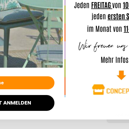
Batik Ko
Sommer
INFO:
wa
Sitzsäck
TIPP:
wen
trennt d
trocknen
Denn dur
lichtech
Schimme
Merkmal
T ANMELDEN
Angaben