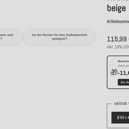
beige
Artikelnumm
mmen und
Ist der Hocker für den Außenbereich
115,99
n?
geeignet?
inkl. 19% USt
Newslet
Jetzt a
🎁
-11,
Zur A
GRÖSSE 
Ø 60 x 