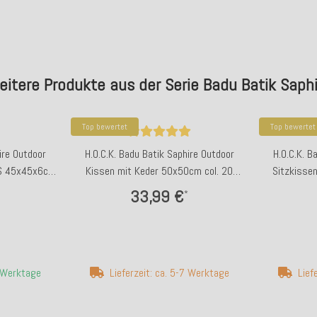
eitere Produkte aus der Serie Badu Batik Saphi
Top bewertet
Top bewertet
ire Outdoor
H.O.C.K. Badu Batik Saphire Outdoor
H.O.C.K. B
SS 45x45x6cm
Kissen mit Keder 50x50cm col. 20
Sitzkisse
ige
orange
33,99 €
*
4 Werktage
Lieferzeit: ca. 5-7 Werktage
Lief