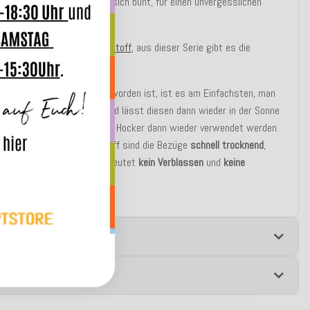
llektion
und machen Sie es sich bunt, für einen unvergesslichen
!
sserdicht ist unser
MIAMI Stoff
, aus dieser Serie gibt es die
e, Hocker und Poolkissen.
n der Hocker mal nass geworden ist, ist es am Einfachsten, man
en Bezug vom Innenleben und lässt diesen dann wieder in der Sonne
, nach einiger Zeit kann der Hocker dann wieder verwendet werden.
ch den Dralon-Polyacryl Stoff sind die Bezüge
schnell trocknend
,
t und antibakteriell, das bedeutet
kein Verblassen
und
keine
lbildung
.
e
 zur Produktsicherheit