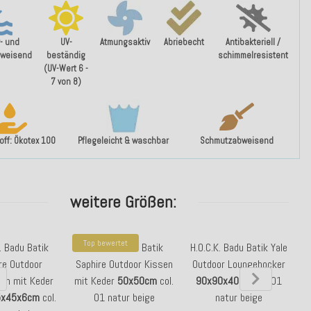
- und
UV-
Atmungsaktiv
Abriebecht
Antibakteriell /
weisend
beständig
schimmelresistent
(UV-Wert 6 -
7 von 8)
ff: Ökotex 100
Pflegeleicht & waschbar
Schmutzabweisend
weitere Größen:
Top bewertet
. Badu Batik
H.O.C.K. Badu Batik
H.O.C.K. Badu Batik Yale
re Outdoor
Saphire Outdoor Kissen
Outdoor Loungehocker
sen mit Keder
mit Keder
50x50cm
col.
90x90x40cm
col. 01
S
5x45x6cm
col.
01 natur beige
natur beige