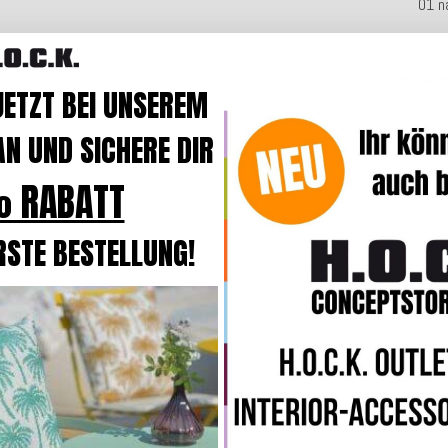
01 n
Beschre
JETZT BEI UNSEREM
N UND SICHERE DIR
Der Bezu
Flecksc
 RABATT
lichtech
Die Füll
RSTE BESTELLUNG!
Polyäth
Der Hoc
für
Indo
Durch d
bei Beda
Kombini