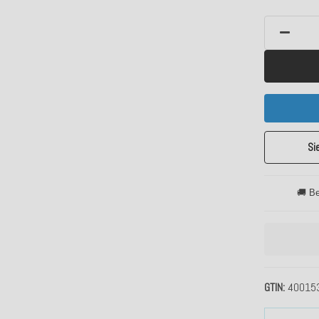
Si
🚚 Be
GTIN
40015