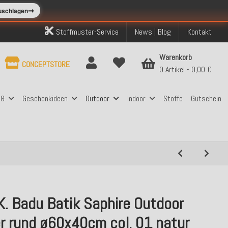
➞
zuschlagen
Stoffmuster-Service
News | Blog
Kontakt
Warenkorb
CONCEPTSTORE
0 Artikel
0,00 €
aß
Geschenkideen
Outdoor
Indoor
Stoffe
Gutschein
K. Badu Batik Saphire Outdoor
r rund ø60x40cm col. 01 natur