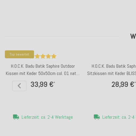
W
Top bewertet
H.O.C.K. Badu Batik Saphire Outdoor
H.O.C.K. Badu Batik Saph
Kissen mit Keder 50x50cm col. 01 natur
Sitzkissen mit Keder BLI
beige
col. 01 natur be
33,99 €
28,99 €
*
*
Lieferzeit: ca. 2-4 Werktage
Lieferzeit: ca. 2-