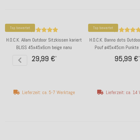
Top bewertet
Top bewertet
H.O.C.K. Allam Outdoor Sitzkissen kariert
H.O.C.K. Banno dots Outdoo
BLISS 45x45x6cm beige nanu
Pouf ø45x45cm Punkte 
29,99 €
95,99 €
*
*
Lieferzeit: ca. 5-7 Werktage
Lieferzeit: ca. 1