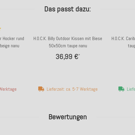
Das passt dazu:
r Hocker rund
H.O.C.K. Billy Outdoor Kissen mit Biese
H.O.C.K. Car
beige nanu
50x50cm taupe nanu
tau
36,99 €
*
4 Werktage
Lieferzeit: ca. 5-7 Werktage
Lief
Bewertungen