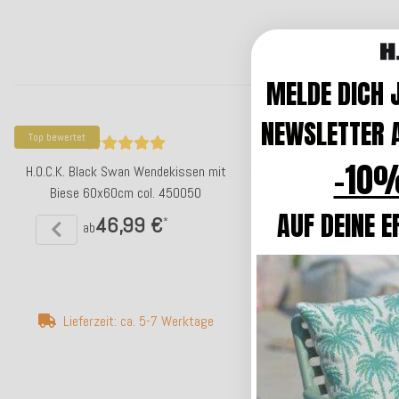
MELDE DICH 
NEWSLETTER A
Top bewertet
Top bewertet
-10%
H.O.C.K. Black Swan Wendekissen mit
H.O.C.K. Bloom Flashing Ki
Biese 60x60cm col. 450050
60x40cm natur co
AUF DEINE E
46,99 €
28,99 
*
ab
ab
Lieferzeit: ca. 5-7 Werktage
Lieferzeit: ca. 2-