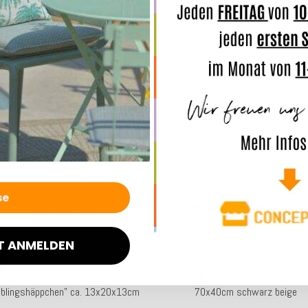
Bewertungen
Geben Sie die erste Bewertung f
.
Kunden kauften dazu folgende Artikel:
T ANMELDEN
E
%
TY Leckerlidose für Hund mint grün
H.O.C.K. Magic Dots Wendekiss
eblingshäppchen" ca. 13x20x13cm
70x40cm schwarz beige