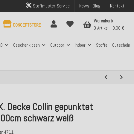
Stoffmuster-Service
News | Blog
Kontakt
Warenkorb
CONCEPTSTORE
0 Artikel
0,00 €
aß
Geschenkideen
Outdoor
Indoor
Stoffe
Gutschein
K. Decke Collin gepunktet
00cm schwarz weiß
er
4711