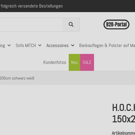
 mit Klarna, PayPal & Amazon Pay
nerhalb Deutschlands ab 99€ Bestellwert
folgreich versendete Bestellungen
 mit Klarna, PayPal & Amazon Pay
nerhalb Deutschlands ab 99€ Bestellwert
ing
Sofa MITCH
Accessoires
Bankauflagen & Polster auf M
Kundenfotos
Neu
SALE
0x200cm schwarz weiß
H.O.C.
150x2
Artikelnumm