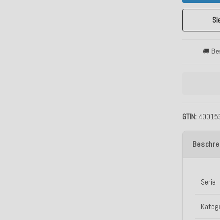
Si
🚚 Be
GTIN
40015
Beschre
Serie
Katego