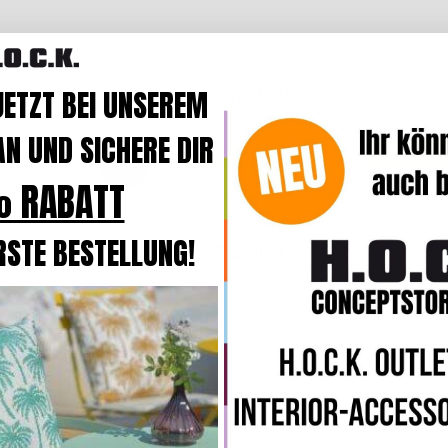
Das passt dazu:
JETZT BEI UNSEREM
N UND SICHERE DIR
Top bewertet
SALE
49%
 RABATT
ssen mit Keder
H.O.C.K. Darwini Dekokissen 50x30cm mit
H.O.C.K. Fell
l. 00
Bordüre black col. 82
RSTE BESTELLUNG!
€
14,90 €
*
*
ab
38,99 €
4 Werktage
Lieferzeit: ca. 5-7 Werktage
Lief