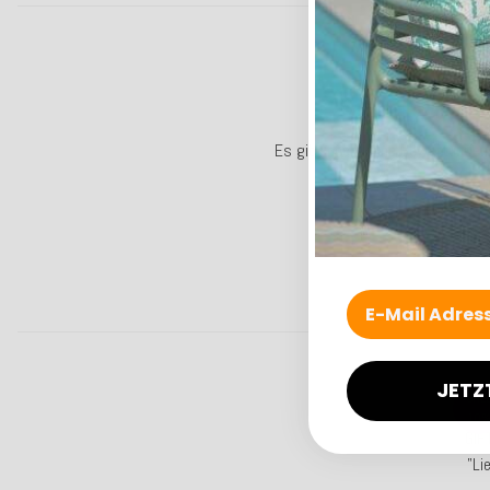
Es gibt noch keine Bewertungen
JETZ
SAL
10
GIF
"Li