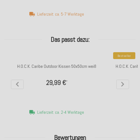
Lieferzeit: ca. 5-7 Werktage
Das passt dazu:
Bestseller
H.O.C.K. Caribe Outdoor Kissen 50x50cm weiß
H.O.C.K. Cari
29,99 €
*
Lieferzeit: ca. 2-4 Werktage
Bewertungen