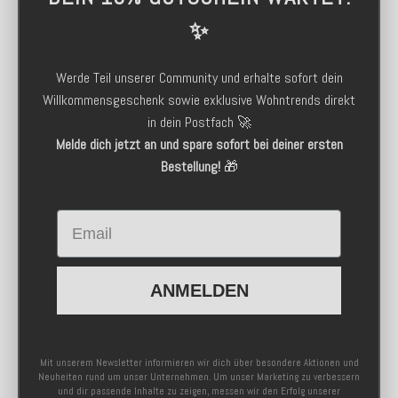
✨
Werde Teil unserer Community und erhalte sofort dein
Willkommensgeschenk sowie exklusive Wohntrends direkt
in dein Postfach 🚀
Melde dich jetzt an und spare sofort bei deiner ersten
Bestellung!
🎁
Email
ANMELDEN
Mit unserem Newsletter informieren wir dich über besondere Aktionen und
Neuheiten rund um unser Unternehmen. Um unser Marketing zu verbessern
und dir passende Inhalte zu zeigen, messen wir den Erfolg unserer