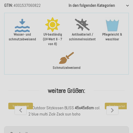
GTIN
4001537060822
In den folgenden Kategorien
Wasser- und
UV-beständig
Antibakteriell /
Pflegeleicht &
schmutzabweisend
(UV-Wert 6 - 7
schimmelresistent
waschbar
von 8)
Schmutzabweisend
weitere Größen:
Top bewertet
Top bewertet
H.O.C.K. Pablo Outdoor Sitzkissen BLISS
45x45x6cm
col.
H.O.C.K. Pablo O
2 blue multi Zick-Zack sun boho
m