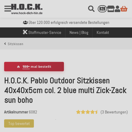
Kostenloser Versand innerhalb Deutschlands ab 99€ Bestellwert
Über 120.000 erfolgreich versendete Bestellungen
Sicher bezahlen mit Klarna, PayPal & Amazon Pay
Stoffmuster-Service
News | Blog
Kontakt
Kostenloser Versand innerhalb Deutschlands ab 99€ Bestellwert
Über 120.000 erfolgreich versendete Bestellungen
Sitzkissen
Sicher bezahlen mit Klarna, PayPal & Amazon Pay
Kostenloser Versand innerhalb Deutschlands ab 99€ Bestellwert
🔥
100+
mal bestellt
H.O.C.K. Pablo Outdoor Sitzkissen
40x40x5cm col. 2 blue multi Zick-Zack
sun boho
Artikelnummer
6082
(3 Bewertungen)
Top bewertet