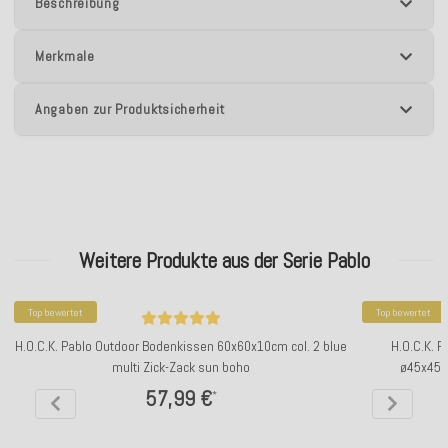
Beschreibung
Merkmale
Angaben zur Produktsicherheit
Weitere Produkte aus der Serie Pablo
Top bewertet
Top bewertet
H.O.C.K. Pablo Outdoor Bodenkissen 60x60x10cm col. 2 blue
H.O.C.K. P
multi Zick-Zack sun boho
ø45x45cm
57,99 €
*