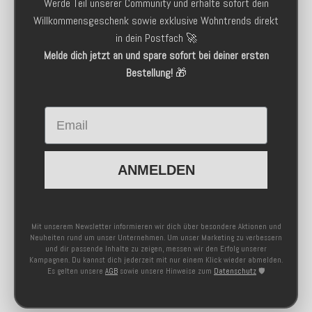
Werde Teil unserer Community und erhalte sofort dein
Willkommensgeschenk sowie exklusive Wohntrends direkt
in dein Postfach 🚀
Melde dich jetzt an und spare sofort bei deiner ersten
Bestellung!
🎁
Email
ANMELDEN
Mit unserem Newsletter informieren wir dich über besondere Aktionen und
Neuheiten rund um unser Unternehmen. Um unser Marketing zu verbessern
und dir passende Inhalte zu zeigen, messen wir den Erfolg unserer
Kampagnen. Du kannst dich jederzeit mit nur einem Klick wieder abmelden.
Es gelten unsere
AGB
sowie unsere Hinweise zum
Datenschutz
🛡️