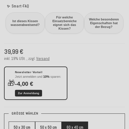
✨ Smart-FAQ
Für welche
Welche besonderen
Ist dieses Kissen
Einsatzbereiche
Eigenschaften hat
wasserabweisend?
eignet sich das
der Bezug?
Kissen?
39,99 €
inkl. 19% USt. , zzgl.
Versand
Newsletter Vorteil
Jetzt anmelden und
10%
sparen:
🎁
-4,00 €
Zur Anmeldung
GRÖSSE WÄHLEN
50 x 30 cm
50 x 50 cm
60 x 40 cm