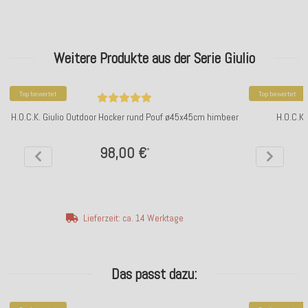
Weitere Produkte aus der Serie Giulio
Top bewertet
Top bewertet
H.O.C.K. Giulio Outdoor Hocker rund Pouf ø45x45cm himbeer
H.O.C.K.
98,00 €
*
Lieferzeit: ca. 14 Werktage
Das passt dazu: