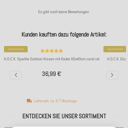
Es gibt noch keine Bewertungen.
Kunden kauften dazu folgende Artikel:
Top bewertet
Top bewertet
H.O.C.K. Sparkle Outdoor Kissen mit Keder 60x40cm coral rot
H.O.C.K. Eli
36,99 €
*
Lieferzeit: ca. 5-7 Werktage
ENTDECKEN SIE UNSER SORTIMENT