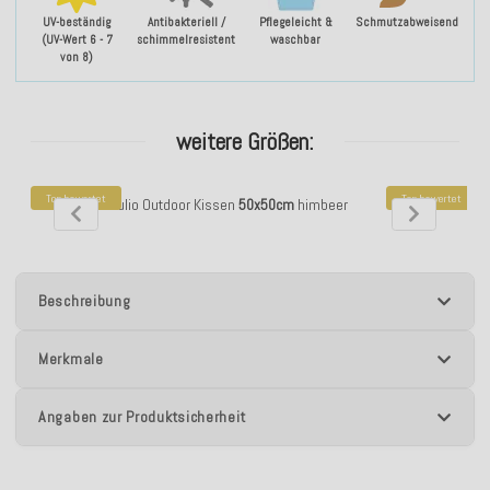
UV-beständig
Antibakteriell /
Pflegeleicht &
Schmutzabweisend
(UV-Wert 6 - 7
schimmelresistent
waschbar
von 8)
weitere Größen:
Top bewertet
Top bewertet
H.O.C.K. Giulio Outdoor Kissen
50x50cm
himbeer
H.O.C.K. Giul
Beschreibung
Merkmale
Angaben zur Produktsicherheit