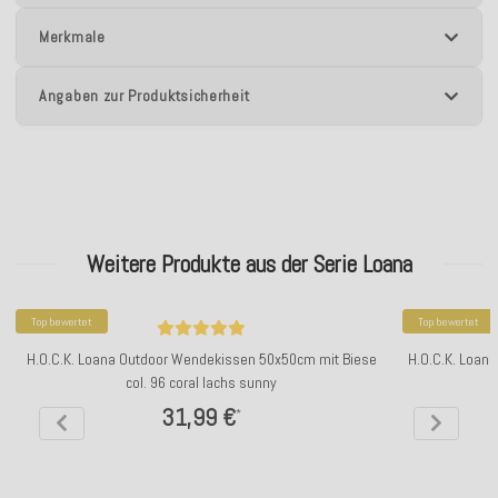
Merkmale
Angaben zur Produktsicherheit
Weitere Produkte aus der Serie Loana
Top bewertet
Top bewertet
H.O.C.K. Loana Outdoor Wendekissen 50x50cm mit Biese
H.O.C.K. Loana
col. 96 coral lachs sunny
31,99 €
*