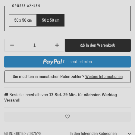
GRÖSSE WÄHLEN
50 x 50 cm
50 x 50 cm
In den Warenkorb
Consent erteilen
Sie möchten in monatlichen Raten zahlen?
Weitere Informationen
🚚 Bestelle innerhalb von
13 Std. 29 Min.
für
nächsten Werktag
Versand
!
GTIN
4001537067579
In den folgenden Kategorien