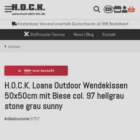
Kostenloser Versand innerhalb Deutschlands ab 99€ Bestellwert
Über 120.000 erfolgreich versendete Bestellungen
Sicher bezahlen mit Klarna, PayPal & Amazon Pay
Kostenloser Versand innerhalb Deutschlands ab 99€ Bestellwert
Über 120.000 erfolgreich versendete Bestellungen
Stoffmuster-Service
News | Blog
Kontakt
Sicher bezahlen mit Klarna, PayPal & Amazon Pay
Kostenloser Versand innerhalb Deutschlands ab 99€ Bestellwert
Outdoor
🔥
100+
mal bestellt
H.O.C.K. Loana Outdoor Wendekissen
50x50cm mit Biese col. 97 hellgrau
stone grau sunny
Artikelnummer
6757