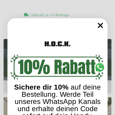
Lieferzeit: ca. 2-4 Werktage
ENTDECKEN SIE UNSER SORTIMENT
Sichere dir 10%
auf deine
Outdoor Kissen
Bestellung. Werde Teil
unseres WhatsApp Kanals
und erhalte deinen Code