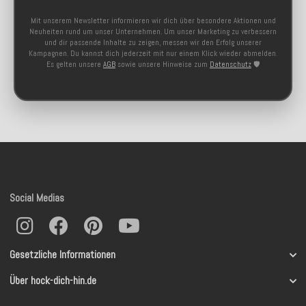
Mit unserem Newsletter informieren wir dich über besondere Aktionen und
Neuheiten rund um unser Unternehmen. Um unser Marketing zu verbessern
und dir passende Inhalte zu zeigen, messen wir den Erfolg unserer
Kampagnen. Du kannst dich jederzeit mit nur einem Klick wieder abmelden.
Es gelten unsere
AGB
sowie unsere Hinweise zum
Datenschutz
🛡️
Social Medias
Gesetzliche Informationen
Über hock-dich-hin.de