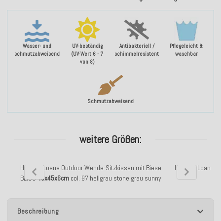
Wasser- und
UV-beständig
Antibakteriell /
Pflegeleicht &
schmutzabweisend
(UV-Wert 6 - 7
schimmelresistent
waschbar
von 8)
Schmutzabweisend
weitere Größen:
H.O.C.K. Loana Outdoor Wende-Sitzkissen mit Biese
H.O.C.K. Loana 
BLISS
45x45x6cm
col. 97 hellgrau stone grau sunny
Beschreibung