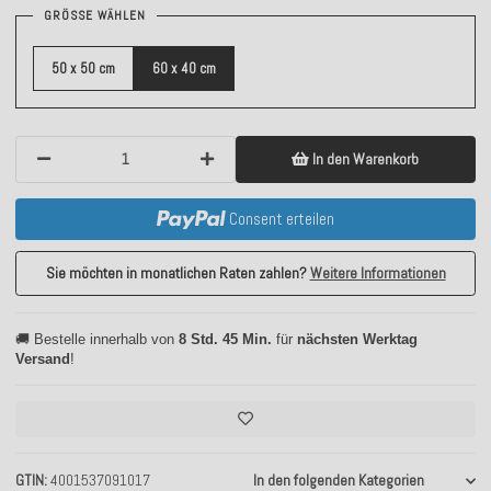
GRÖSSE WÄHLEN
50 x 50 cm
60 x 40 cm
In den Warenkorb
Consent erteilen
Sie möchten in monatlichen Raten zahlen?
Weitere Informationen
🚚 Bestelle innerhalb von
8 Std. 45 Min.
für
nächsten Werktag
Versand
!
GTIN
4001537091017
In den folgenden Kategorien