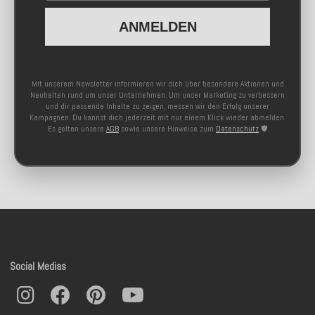
ANMELDEN
Mit unserem Newsletter informieren wir dich über besondere Aktionen und
Neuheiten rund um unser Unternehmen. Um unser Marketing zu verbessern
und dir passende Inhalte zu zeigen, messen wir den Erfolg unserer
Kampagnen. Du kannst dich jederzeit mit nur einem Klick wieder abmelden.
Es gelten unsere
AGB
sowie unsere Hinweise zum
Datenschutz
🛡️
Social Medias