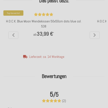
Das passt dazu:
Top bewertet
H.O.C.K. Blue Moon Wendekissen 50x50cm dots blue col.
H.O.C.K
538
33,99 €
*
ab
Lieferzeit: ca. 14 Werktage
Bewertungen
5
/5
(2)