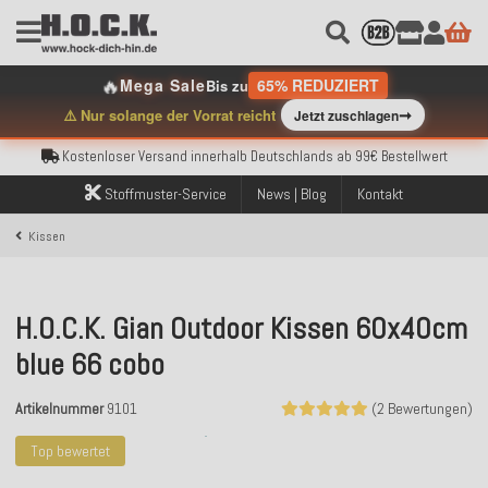
🔥
Mega Sale
65% REDUZIERT
Bis zu
➞
⚠️ Nur solange der Vorrat reicht
Jetzt zuschlagen
Kostenloser Versand innerhalb Deutschlands ab 99€ Bestellwert
Über 120.000 erfolgreich versendete Bestellungen
Sicher bezahlen mit Klarna, PayPal & Amazon Pay
Stoffmuster-Service
News | Blog
Kontakt
Kostenloser Versand innerhalb Deutschlands ab 99€ Bestellwert
Über 120.000 erfolgreich versendete Bestellungen
Kissen
Sicher bezahlen mit Klarna, PayPal & Amazon Pay
Kostenloser Versand innerhalb Deutschlands ab 99€ Bestellwert
H.O.C.K. Gian Outdoor Kissen 60x40cm
blue 66 cobo
Artikelnummer
9101
(2 Bewertungen)
Top bewertet