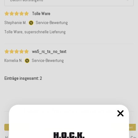
Tolle Ware
Stephanie M.
Service-Bewertung
Tolle Ware, superschnelle Lieferung
ws5_rc_ts_no_text
Kornelia N.
Service-Bewertung
Einträge insgesamt: 2
Kunden kauften dazu folgende Artikel:
Top bewertet
Top bewertet
H.O.C.K. Classic Uni Outdoor Sitzkissen CLOU 40x40x5cm in
H.O.C.K. Car