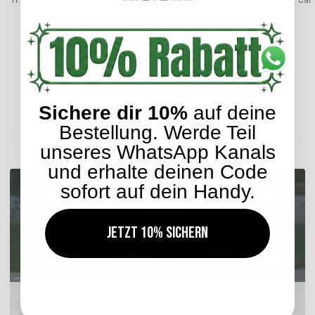
verschiedenen Farben
28,99 €
*
Lieferzeit: ca. 2-4 Werktage
Sichere dir 10%
auf deine
Bestellung. Werde Teil
ENTDECKEN SIE UNSER SORTIMENT
unseres WhatsApp Kanals
und erhalte deinen Code
sofort auf dein Handy.
Jetzt 10% sichern
Outdoor Kissen