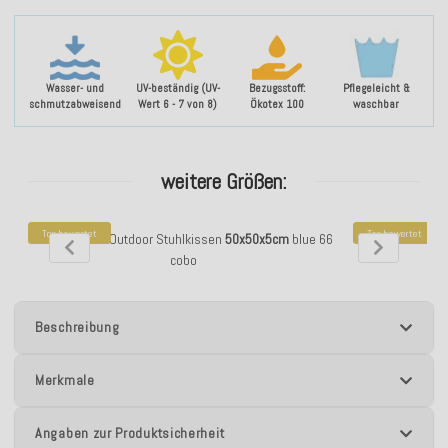
Wasser- und
UV-beständig (UV-
Bezugsstoff:
Pflegeleicht &
schmutzabweisend
Wert 6 - 7 von 8)
Ökotex 100
waschbar
weitere Größen:
Top bewertet
Top bewertet
H.O.C.K. Gian Outdoor Stuhlkissen
50x50x5cm
blue 66
H.O.C.K. Gian O
cobo
Beschreibung
Merkmale
Angaben zur Produktsicherheit