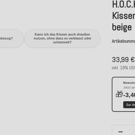
H.O.C.
Kisse
beige
Kann ich das Kissen auch draußen
enbezug?
nutzen, ohne dass es verblasst oder
Artikelnumm
schimmelt?
33,99 €
inkl. 19% USt
Newslet
Jetzt a
🎁
-3,4
Zur A