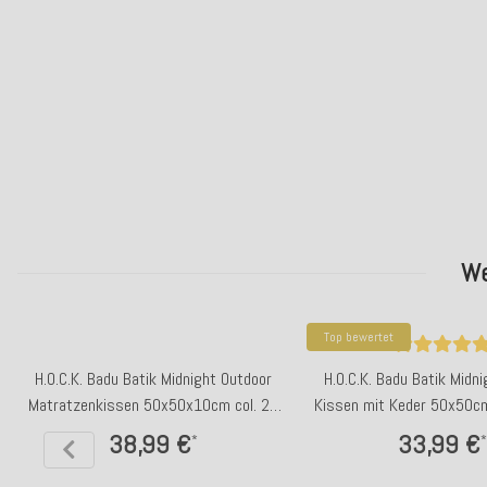
We
Top bewertet
H.O.C.K. Badu Batik Midnight Outdoor
H.O.C.K. Badu Batik Midn
Matratzenkissen 50x50x10cm col. 21
Kissen mit Keder 50x50cm
orange
38,99 €
33,99 €
*
*