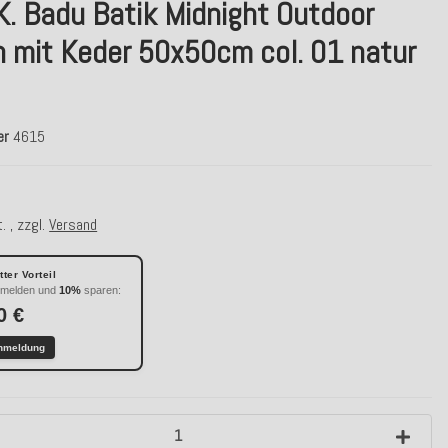
K. Badu Batik Midnight Outdoor
n mit Keder 50x50cm col. 01 natur
er
4615
. , zzgl.
Versand
ter Vorteil
nmelden und
10%
sparen:
0 €
nmeldung