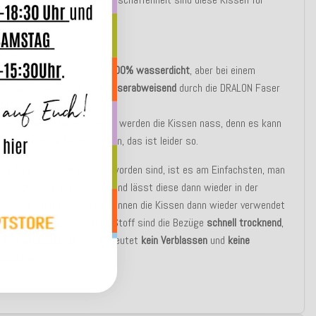
nd
Outdoor
geeignet.
UNG:
Outdoor Kissen sind
nicht 100% wasserdicht
, aber bei einem
n Regenschauer sind sie
wasserabweisend
durch die DRALON Faser
Teflon - Schutz!
erregen oder starkem Regen werden die Kissen nass, denn es kann
ser durch die Nähte dringen, das ist leider so.
nn die Kissen mal nass geworden sind, ist es am Einfachsten, man
en Bezug vom Innenkissen und lässt diese dann wieder in der
ocknen, nach einiger Zeit können die Kissen dann wieder verwendet
durch den Dralon-Polyacryl Stoff sind die Bezüge
schnell trocknend
,
t
und
antibakteriell
, das bedeutet
kein Verblassen
und
keine
lbildung
.