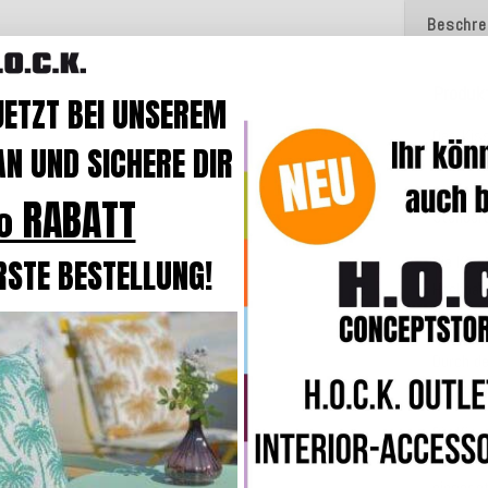
Beschre
Produk
JETZT BEI UNSEREM
Das Kis
N UND SICHERE DIR
Qualität
wasser
 RABATT
Standar
Die Kiss
RSTE BESTELLUNG!
Hochbaus
Rückste
Durch d
die Kiss
Die Kis
flexibel
eingeset