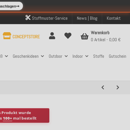
➞
zuschlagen
Stoffmuster-Service
News | Blog
Kontakt
Warenkorb
CONCEPTSTORE
0 Artikel
0,00 €
aß
Geschenkideen
Outdoor
Indoor
Stoffe
Gutschein
s Produkt wurde
ts
100+
mal bestellt