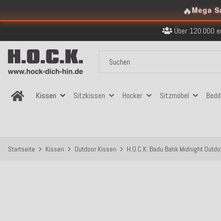
🔥
Kostenloser Versand in
Mega S
Über 120.000 er
Sicher bezahlen
Kostenloser Versand in
Über 120.000 er
Sicher bezahlen
Kostenloser Versand in
Kissen
Sitzkissen
Hocker
Sitzmöbel
Bedd
Startseite
Kissen
Outdoor Kissen
H.O.C.K. Badu Batik Midnight Outd