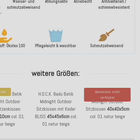
Wasser- und
Atmungsaktiv
Abriebecht
Antibakteriell /
g
schmutzabweisend
schimmelresistent
-
ff: Ökotex 100
Pflegeleicht & waschbar
Schmutzabweisend
weitere Größen:
rtet
Momentan nicht
. Badu Batik
H.O.C.K. Badu Batik
H.O.C.K. Badu Batik
verfügbar
ght Outdoor
Midnight Outdoor
Midnight Outdoor
tzenkissen
Sitzkissen mit Keder
Sitzkissen
40x40x5cm
10cm
col. 01
BLISS
45x45x6cm
col.
col. 01 natur beige
ur beige
01 natur beige