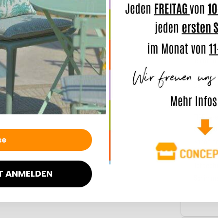
Indoor
u
ANMERK
Unsere 
leichte
und den 
Bei Dau
auch Was
TIPP:
we
trennt d
Sonne tr
werden, 
lichtech
T ANMELDEN
Schimme