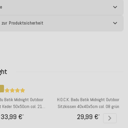
e
 zur Produktsicherheit
ght
adu Batik Midnight Outdoor
H.O.C.K. Badu Batik Midnight Outdoor
t Keder 50x50cm col. 21
Sitzkissen 40x40x5cm col. 08 grün
orange
33,99 €
29,99 €
*
*