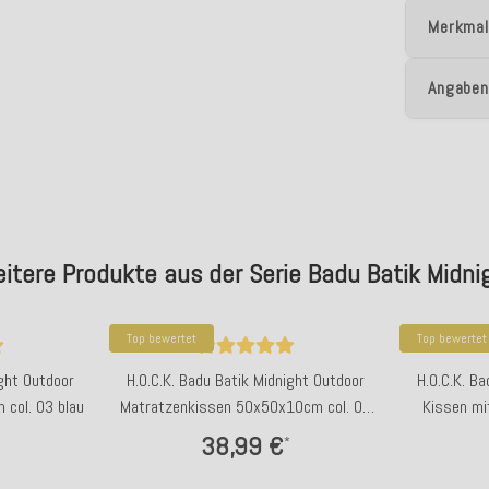
Merkmal
Angaben
itere Produkte aus der Serie Badu Batik Midni
Top bewertet
Top bewertet
ight Outdoor
H.O.C.K. Badu Batik Midnight Outdoor
H.O.C.K. B
 col. 03 blau
Matratzenkissen 50x50x10cm col. 01
Kissen mi
natur beige
38,99 €
*