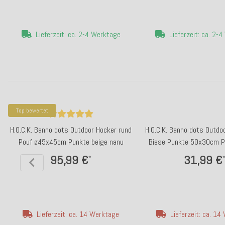
Lieferzeit: ca. 2-4 Werktage
Lieferzeit: ca. 2-
Top bewertet
H.O.C.K. Banno dots Outdoor Hocker rund
H.O.C.K. Banno dots Outdo
Pouf ø45x45cm Punkte beige nanu
Biese Punkte 50x30cm P
nanu
95,99 €
31,99 €
*
Lieferzeit: ca. 14 Werktage
Lieferzeit: ca. 1