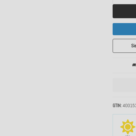
Si
🚚
GTIN
40015