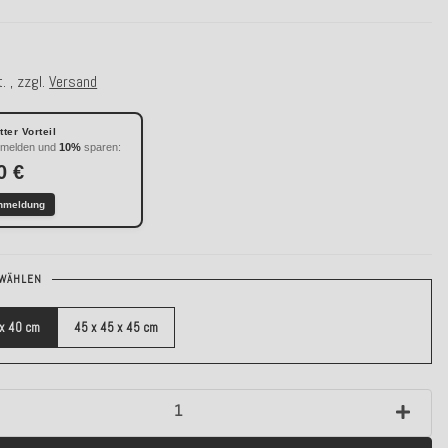
. , zzgl.
Versand
ter Vorteil
nmelden und
10%
sparen:
0 €
nmeldung
WÄHLEN
 x 40 cm
45 x 45 x 45 cm