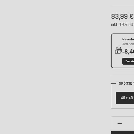
83,99 €
inkl. 19% USt
Newslet
Jetzt a
🎁
-8,4
Zur A
GRÖSSE 
40 x 40