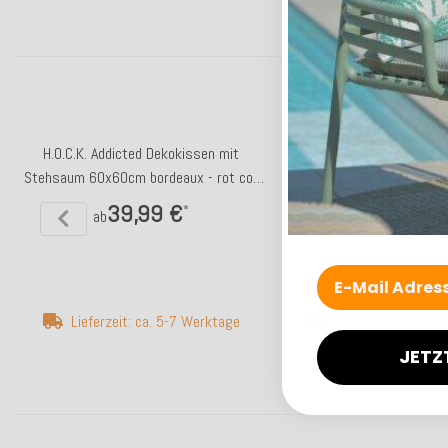
H.O.C.K. Addicted Dekokissen mit
H.O.C.K. Addicted Sofa
Stehsaum 60x60cm bordeaux - rot col.
Stehsaum 50x30cm bordeau
09
09
39,99 €
18,99 
*
ab
ab
Lieferzeit: ca. 5-7 Werktage
Lieferzeit: ca. 5-
JETZ