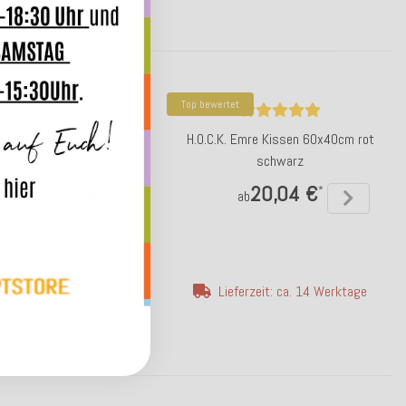
Top bewertet
zantina Kissen 60x40cm mit
H.O.C.K. Emre Kissen 60x40cm rot
bordeaux - rot col. 07
schwarz
19,90 €
20,04 €
*
*
,99 €
ab
erzeit: ca. 5-7 Werktage
Lieferzeit: ca. 14 Werktage