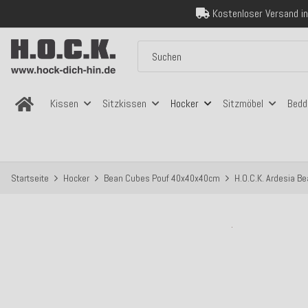
Kostenloser Versand in
Über 120.000 er
Sicher bezahlen
Kostenloser Versand in
Kissen
Sitzkissen
Hocker
Sitzmöbel
Bedd
Startseite
Hocker
Bean Cubes Pouf 40x40x40cm
H.O.C.K. Ardesia B