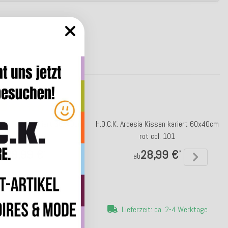
esia Kissen kariert 60x40cm
H.O.C.K. Ardesia Kissen kariert 60x40cm
blau col. 021
rot col. 101
28,99 €
28,99 €
*
*
ab
ab
erzeit: ca. 5-7 Werktage
Lieferzeit: ca. 2-4 Werktage