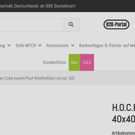
nerhalb Deutschlands ab 99€ Bestellwert
folgreich versendete Bestellungen
 mit Klarna, PayPal & Amazon Pay
nerhalb Deutschlands ab 99€ Bestellwert
ing
Sofa MITCH
Accessoires
Bankauflagen & Polster auf M
Kundenfotos
Neu
SALE
ean Cube kariert Pouf 40x40x40cm rot col. 101
H.O.C.
40x40
Artikelnumm