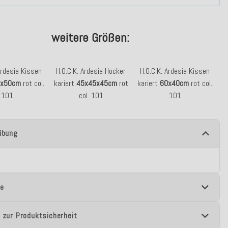
weitere Größen:
Ardesia Kissen
H.O.C.K. Ardesia Hocker
H.O.C.K. Ardesia Kissen
0x50cm
rot col.
kariert
45x45x45cm
rot
kariert
60x40cm
rot col.
101
col. 101
101
ibung
e
 zur Produktsicherheit