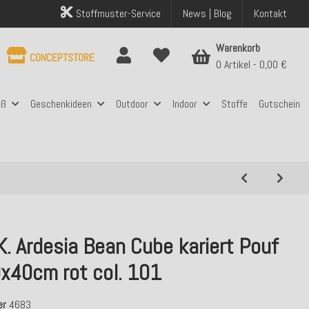
Stoffmuster-Service
News | Blog
Kontakt
Warenkorb
CONCEPTSTORE
0 Artikel
0,00 €
aß
Geschenkideen
Outdoor
Indoor
Stoffe
Gutschein
K. Ardesia Bean Cube kariert Pouf
x40cm rot col. 101
er
4683