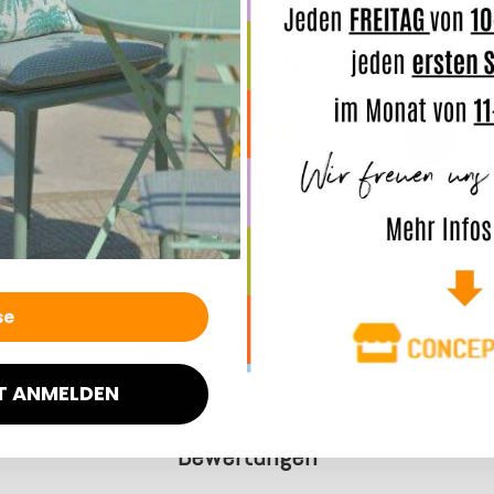
Das passt dazu:
SALE
SALE
27%
27%
kissen mit
H.O.C.K. Bizantina Kissen 50x50cm mit
H.O.C.K. Bi
x - rot col.
Wulst bordeaux - rot col. 07
Wulst 
€
19,90 €
*
*
ab
33,99 €
ab
33
7 Werktage
Lieferzeit: ca. 5-7 Werktage
Lief
T ANMELDEN
Bewertungen