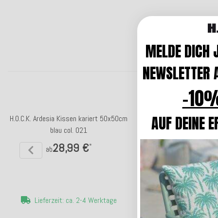
MELDE DICH 
NEWSLETTER A
-10%
AUF DEINE E
H.O.C.K. Ardesia Kissen kariert 50x50cm
H.O.C.K. Ardesia Bean Cube
blau col. 021
40x40x40cm blau co
28,99 €
83,99 €
*
*
ab
Lieferzeit: ca. 2-4 Werktage
Lieferzeit: ca. 1