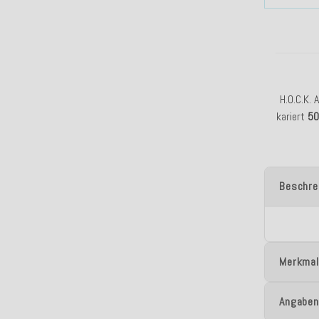
H.O.C.K. 
kariert
5
Beschre
Merkmal
Angaben